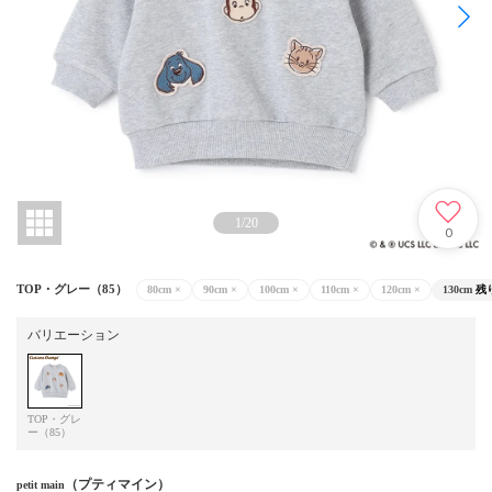
1
/
20
0
TOP・グレー（85）
80cm
×
90cm
×
100cm
×
110cm
×
120cm
×
130cm
残
バリエーション
TOP・グレ
ー（85）
（プティマイン）
petit main