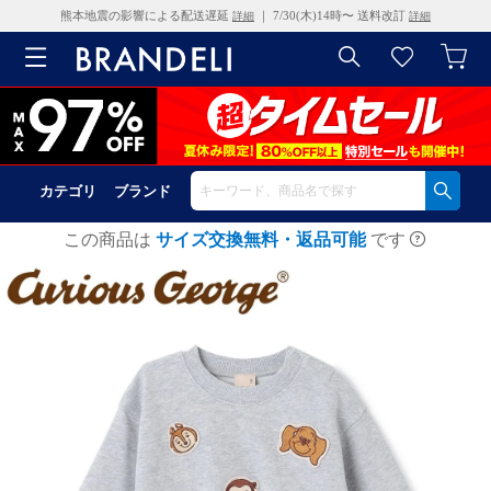
熊本地震の影響による配送遅延
｜ 7/30(木)14時〜 送料改訂
詳細
詳細
カテゴリ
ブランド
この商品は
サイズ交換無料・返品可能
です