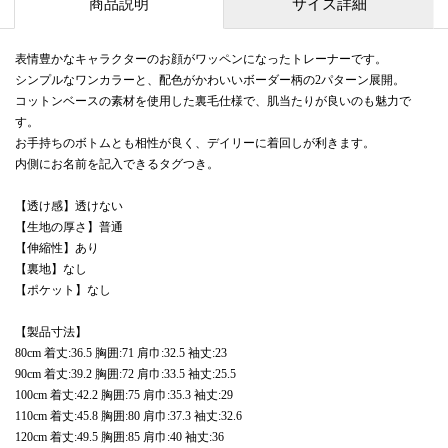
商品説明
サイズ詳細
表情豊かなキャラクターのお顔がワッペンになったトレーナーです。
シンプルなワンカラーと、配色がかわいいボーダー柄の2パターン展開。
コットンベースの素材を使用した裏毛仕様で、肌当たりが良いのも魅力で
す。
お手持ちのボトムとも相性が良く、デイリーに着回しが利きます。
内側にお名前を記入できるタグつき。
【透け感】透けない
【生地の厚さ】普通
【伸縮性】あり
【裏地】なし
【ポケット】なし
【製品寸法】
80cm 着丈:36.5 胸囲:71 肩巾:32.5 袖丈:23
90cm 着丈:39.2 胸囲:72 肩巾:33.5 袖丈:25.5
100cm 着丈:42.2 胸囲:75 肩巾:35.3 袖丈:29
110cm 着丈:45.8 胸囲:80 肩巾:37.3 袖丈:32.6
120cm 着丈:49.5 胸囲:85 肩巾:40 袖丈:36