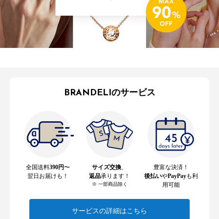
BRANDELIのサービス
全国送料
390円
〜
サイズ交換
、
豊富な決済！
翌日お届けも！
返品
承ります！
後払い
や
PayPay
も利
※ 一部商品除く
用可能
サービスの詳細はこちら