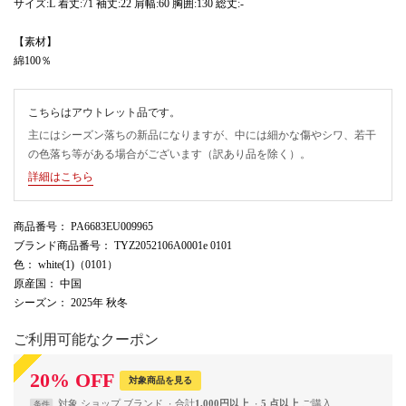
サイズ:L 着丈:71 袖丈:22 肩幅:60 胸囲:130 総丈:-
【素材】
綿100％
こちらはアウトレット品です。
主にはシーズン落ちの新品になりますが、中には細かな傷やシワ、若干
の色落ち等がある場合がございます（訳あり品を除く）。
詳細はこちら
商品番号
： PA6683EU009965
ブランド商品番号
： TYZ2052106A0001e 0101
色
： white(1)（0101）
原産国
： 中国
シーズン
： 2025年 秋冬
ご利用可能なクーポン
20
%
OFF
対象商品を見る
対象
ショップ
ブランド
合計
1,000円以上
5 点以上
条件