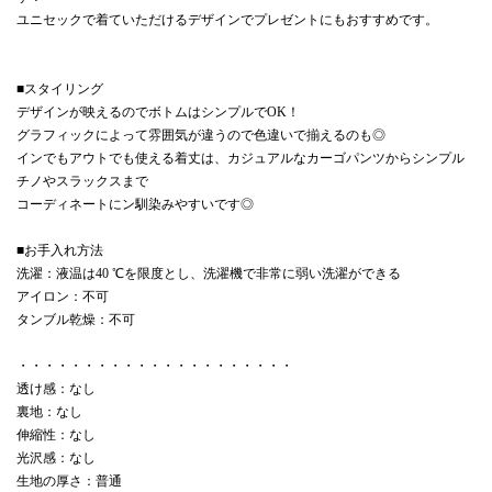
ユニセックで着ていただけるデザインでプレゼントにもおすすめです。
■スタイリング
デザインが映えるのでボトムはシンプルでOK！
グラフィックによって雰囲気が違うので色違いで揃えるのも◎
インでもアウトでも使える着丈は、カジュアルなカーゴパンツからシンプル
チノやスラックスまで
コーディネートにン馴染みやすいです◎
■お手入れ方法
洗濯：液温は40 ℃を限度とし、洗濯機で非常に弱い洗濯ができる
アイロン：不可
タンブル乾燥：不可
・・・・・・・・・・・・・・・・・・・・・
透け感：なし
裏地：なし
伸縮性：なし
光沢感：なし
生地の厚さ：普通