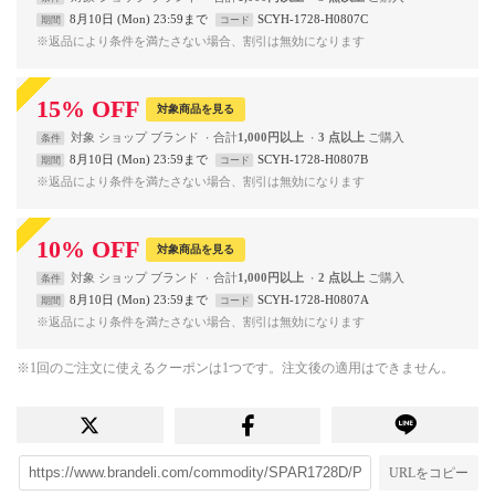
8月10日 (Mon) 23:59まで
SCYH-1728-H0807C
期間
コード
※返品により条件を満たさない場合、割引は無効になります
15
%
OFF
対象商品を見る
対象
ショップ
ブランド
合計
1,000円以上
3 点以上
条件
8月10日 (Mon) 23:59まで
SCYH-1728-H0807B
期間
コード
※返品により条件を満たさない場合、割引は無効になります
10
%
OFF
対象商品を見る
対象
ショップ
ブランド
合計
1,000円以上
2 点以上
条件
8月10日 (Mon) 23:59まで
SCYH-1728-H0807A
期間
コード
※返品により条件を満たさない場合、割引は無効になります
※1回のご注文に使えるクーポンは1つです。注文後の適用はできません。
URLをコピー