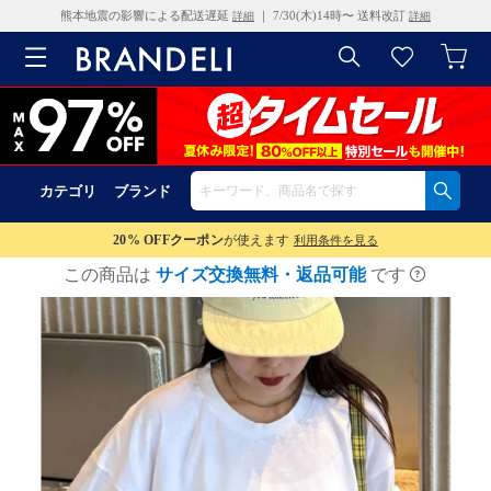
熊本地震の影響による配送遅延
｜ 7/30(木)14時〜 送料改訂
詳細
詳細
カテゴリ
ブランド
20% OFF
クーポン
が使えます
利用条件を見る
この商品は
サイズ交換無料・返品可能
です