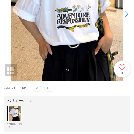
1
/
70
20
white(1)（0101）
M
×
L
×
バリエーション
white(1)（0
101）