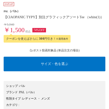
（パル）
PAL
【CIAOPANIC TYPY】別注グラフィックアソートTee （white(1)）
￥5,940
￥1,500
74%OFF
税込
クーポンを使えばさらに
300
円引き！
※適用条件
ポスト投函対象品 (単品注文の場合)
サイズ・色を選ぶ
ショップ
:
パル
ブランド
:
PAL
（パル）
性別タイプ
:
レディース
・
メンズ
カテゴリ
: