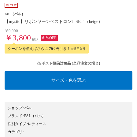
（パル）
PAL
【mystic】リボンヤーンベストロンT SET （beige）
￥9,900
￥3,800
61%OFF
税込
クーポンを使えばさらに
760
円引き！
※適用条件
ポスト投函対象品 (単品注文の場合)
サイズ・色を選ぶ
ショップ
:
パル
ブランド
:
PAL
（パル）
性別タイプ
:
レディース
カテゴリ
: