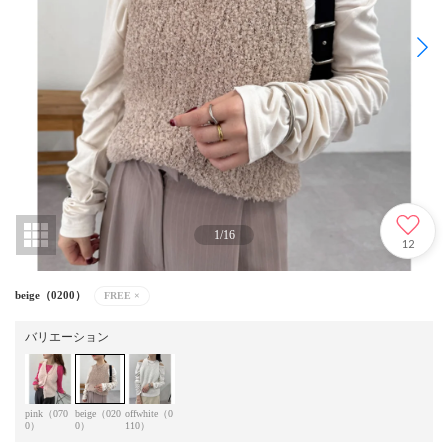
1
/
16
12
beige（0200）
FREE
×
バリエーション
pink（070
beige（020
offwhite（0
0）
0）
110）