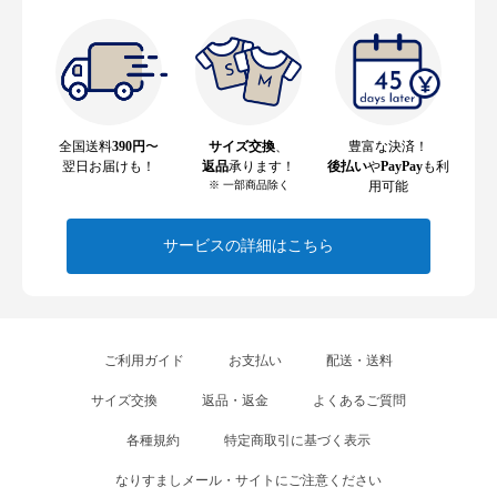
全国送料
390円
〜
サイズ交換
、
豊富な決済！
翌日お届けも！
返品
承ります！
後払い
や
PayPay
も利
※ 一部商品除く
用可能
サービスの詳細はこちら
ご利用ガイド
お支払い
配送・送料
サイズ交換
返品・返金
よくあるご質問
各種規約
特定商取引に基づく表示
なりすましメール・サイトにご注意ください