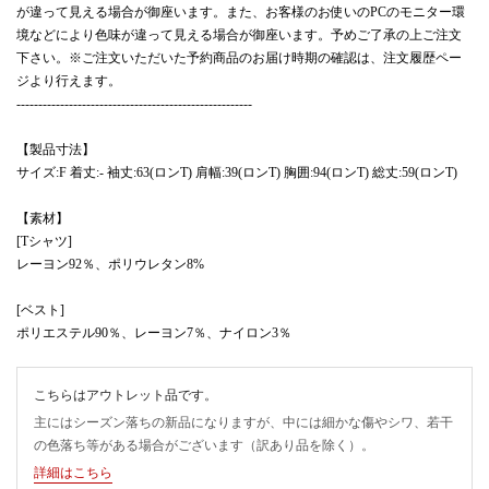
が違って見える場合が御座います。また、お客様のお使いのPCのモニター環
境などにより色味が違って見える場合が御座います。予めご了承の上ご注文
下さい。※ご注文いただいた予約商品のお届け時期の確認は、注文履歴ペー
ジより行えます。
------------------------------------------------------
【製品寸法】
サイズ:F 着丈:- 袖丈:63(ロンT) 肩幅:39(ロンT) 胸囲:94(ロンT) 総丈:59(ロンT)
【素材】
[Tシャツ]
レーヨン92％、ポリウレタン8%
[ベスト]
ポリエステル90％、レーヨン7％、ナイロン3％
こちらはアウトレット品です。
主にはシーズン落ちの新品になりますが、中には細かな傷やシワ、若干
の色落ち等がある場合がございます（訳あり品を除く）。
詳細はこちら