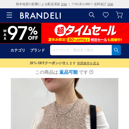
熊本地震の影響による配送遅延
｜ 7/30(木)14時〜 送料改訂
詳細
詳細
カテゴリ
ブランド
20% OFF
クーポン
が使えます
利用条件を見る
この商品は
返品可能
です