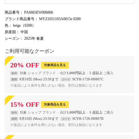
商品番号
： PA6683EW006866
ブランド商品番号
： MYZ1051105A0015e 0200
色
： beige（0200）
原産国
： 中国
シーズン
： 2025年 春夏
ご利用可能なクーポン
20
%
OFF
対象商品を見る
対象
ショップ
ブランド
合計
1,000円以上
5 点以上
条件
8月10日 (Mon) 23:59まで
SCYH-1728-H0807C
期間
コード
※返品により条件を満たさない場合、割引は無効になります
15
%
OFF
対象商品を見る
対象
ショップ
ブランド
合計
1,000円以上
3 点以上
条件
8月10日 (Mon) 23:59まで
SCYH-1728-H0807B
期間
コード
※返品により条件を満たさない場合、割引は無効になります