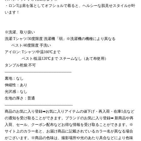
・ロンTは肩を落としてオフショルで着ると、ヘルシーな肌見せスタイルが叶
います！
※洗濯、取り扱い
洗濯:Tシャツ/30度限度 洗濯機「弱」※洗濯機の機種により異なる
ベスト/40度限度 手洗い
アイロン: Tシャツ/中温160℃まで
ベスト/低温120℃まで スチームなし（あて布使用）
タンブル乾燥:不可
-----------------------------------------------------
裏地：なし
伸縮性：あり
光沢感：なし
生地の厚さ：普通
------------------------------------------------------
商品のお気に入り登録➡お気に入りアイテムの値下げ・再入荷・在庫1点など
の通知を受け取ることができます。ブランドのお気に入り登録➡ 新商品や再
入荷、セール、クーポン配布などお得な情報を受け取ることができます。※
サイト上のカラー名と、お届け商品に記載されているカラー名が異なる場合
がございます。※商品の色味は、撮影場所や光のあたり具合などにより色味