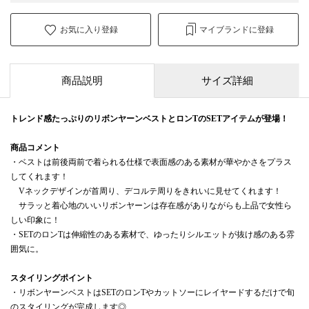
お気に入り登録
マイブランドに登録
商品説明
サイズ詳細
トレンド感たっぷりのリボンヤーンベスト
とロンTのSETアイテムが登場！
商品コメント
・ベストは前後両前で着られる仕様で表面感のある素材が華やかさをプラス
してくれます！
Vネックデザインが首周り、デコルテ周りをきれいに見せてくれます！
サラッと着心地のいいリボンヤーンは存在感がありながらも上品で女性ら
しい印象に！
・SETのロンTは伸縮性のある素材で、ゆったりシルエットが抜け感のある雰
囲気に。
スタイリングポイント
・リボンヤーンベストはSETのロンTやカットソーにレイヤードするだけで旬
のスタイリングが完成します◎