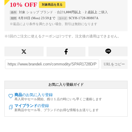
10
%
OFF
対象商品を見る
対象
ショップ
ブランド
合計
1,000円以上
2 点以上
条件
8月10日 (Mon) 23:59まで
SCYH-1728-H0807A
期間
コード
※返品により条件を満たさない場合、割引は無効になります
※1回のご注文に使えるクーポンは1つです。注文後の適用はできません。
URLをコピー
お気に入り登録ガイド
商品
のお気に入り登録
再入荷やセール開始、残り１点の時にいち早くご連絡します
マイブランド
の登録
新商品やセール等、ブランドのお得な情報をお送りします