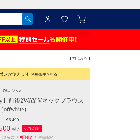
[ 前に戻る ]
ポン
が使えます
利用条件を見る
PAL
（パル）
llery】前後2WAY Vネックブラウス
（offwhite）
￥6,490
500
61%OFF
税込
500
えばさらに
円引き！
※適用条件