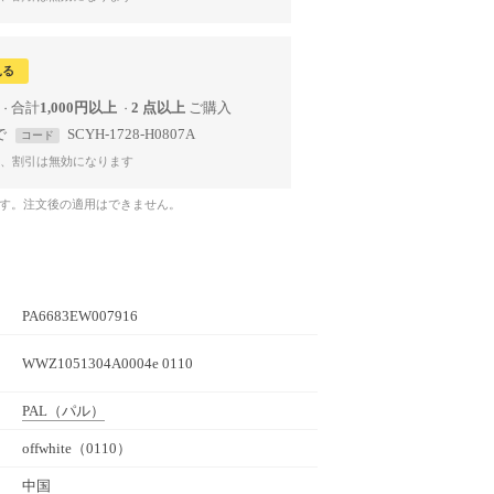
見る
合計
1,000円以上
2 点以上
で
SCYH-1728-H0807A
コード
、割引は無効になります
です。注文後の適用はできません。
PA6683EW007916
WWZ1051304A0004e 0110
PAL
（パル）
offwhite（0110）
中国