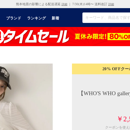
熊本地震の影響による配送遅延
｜ 7/30(木)14時〜 送料改訂
詳細
詳細
リ
ブランド
ランキング
新着
20% OFF
クー
【WHO'S WHO ga
￥2,
クーポンを使