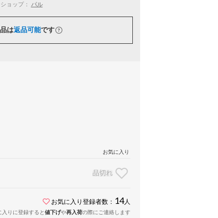
ショップ：
パル
品は
返品可能
です
お気に入り
品切れ
14
お気に入り登録者数：
人
に入りに登録すると
値下げ
や
再入荷
の際にご連絡します