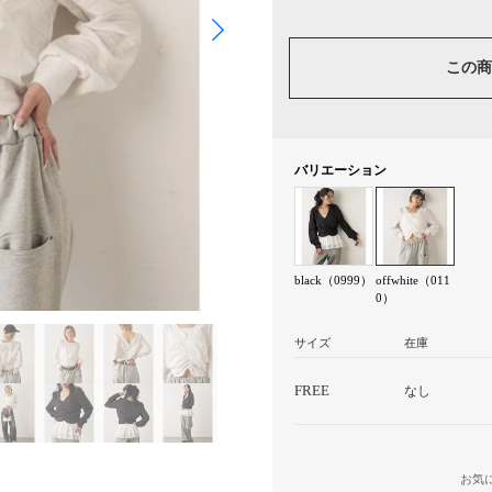
この商
バリエーション
black（0999）
offwhite（011
0）
サイズ
在庫
FREE
なし
お気