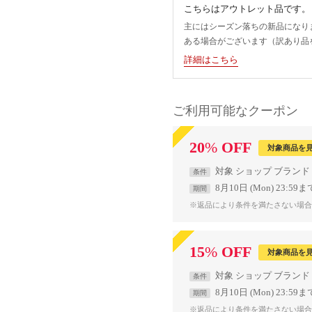
こちらはアウトレット品です。
主にはシーズン落ちの新品になり
ある場合がございます（訳あり品
詳細はこちら
ご利用可能なクーポン
20
%
OFF
対象商品を
対象
ショップ
ブランド
条件
8月10日 (Mon) 23:59ま
期間
※返品により条件を満たさない場合
15
%
OFF
対象商品を
対象
ショップ
ブランド
条件
8月10日 (Mon) 23:59ま
期間
※返品により条件を満たさない場合