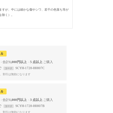
ますが、中には細かな傷やシワ、若干の色落ち等が
を除く）。
見る
合計
1,000円以上
5 点以上
で
SCYH-1728-H0807C
コード
、割引は無効になります
見る
合計
1,000円以上
3 点以上
で
SCYH-1728-H0807B
コード
、割引は無効になります