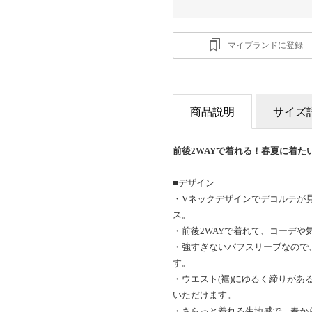
マイブランドに登録
商品説明
サイズ
前後2WAYで着れる！春夏に着た
■デザイン
・Vネックデザインでデコルテが
ス。
・前後2WAYで着れて、コーデや
・強すぎないパフスリーブなので
す。
・ウエスト(裾)にゆるく締りが
いただけます。
・さらっと着れる生地感で、春か