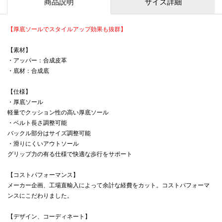
商品説明
サイズ詳細
【厚底ソールでスタイルアップ効果も抜群】
【素材】
・アッパー：合成皮革
・底材：合成底
【仕様】
・厚底ソール
軽量でクッション性の高い厚底ソール
・ベルト長さ調整可能
バックル部分はサイズ調整可能
・滑りにくいアウトソール
グリップ力の有る仕様で快適な歩行をサポート
【コストパフォーマンス】
メーカー企画、工場直輸入によって余計な経費をカット。コストパフォーマ
ンスにこだわりました。
【デザイン、コーディネート】