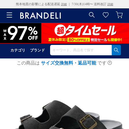
熊本地震の影響による配送遅延
｜ 7/30(木)14時〜 送料改訂
詳細
詳細
カテゴリ
ブランド
この商品は
サイズ交換無料・返品可能
です