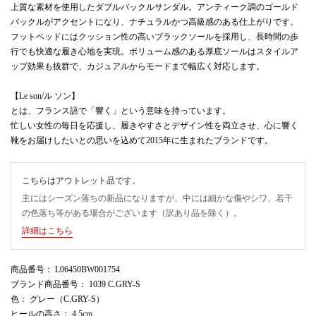
上質な素材を使用したダブルバックルサンダル。アンティーク調のゴールド
バックルがアクセントになり、ナチュラルかつ高級感のある仕上がりです。
フットベッドにはクッション性の高いブラックソールを採用し、長時間の歩
行でも快適な履き心地を実現。ボリューム感のある厚底ソールはスタイルア
ップ効果も抜群で、カジュアルからモードまで幅広く対応します。
【Le son/ル ソン】
とは、フランス語で「響く」という意味を持っています。
忙しい女性の毎日を応援し、履きやすさとデザイン性を両立させ、心に響く
靴をお届けしたいとの思いを込めて2015年に生まれたブランドです。
こちらはアウトレット品です。
主にはシーズン落ちの新品になりますが、中には細かな傷やシワ、若干
の色落ち等がある場合がございます（訳あり品を除く）。
詳細はこちら
商品番号
： L06450BW001754
ブランド商品番号
： 1039 C.GRY-S
色
： グレー（C.GRY-S）
ヒールの高さ
： 4.5cm