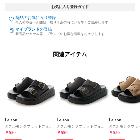
お気に入り登録ガイド
商品
のお気に入り登録
再入荷やセール開始、残り１点の時にいち早くご連絡します
マイブランド
の登録
新商品やセール等、ブランドのお得な情報をお送りします
関連アイテム
Le son
Le son
Le son
ダブルモンクプラットフォームサンダル （ブラック）
ダブルモンクプラットフォームサンダル （グレー）
￥550
￥550
￥550