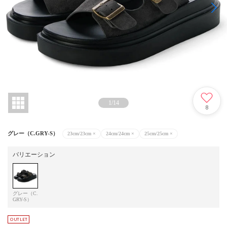
1
/
14
8
グレー（C.GRY-S）
23cm/23cm
×
24cm/24cm
×
25cm/25cm
×
バリエーション
グレー（C.
GRY-S）