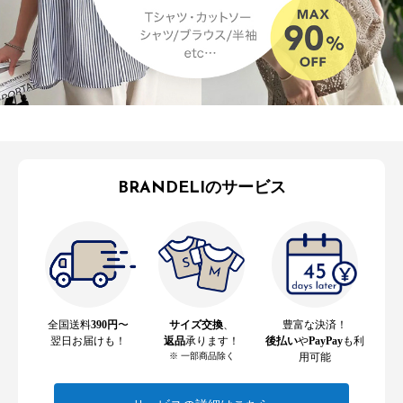
BRANDELIのサービス
全国送料
390円
〜
サイズ交換
、
豊富な決済！
翌日お届けも！
返品
承ります！
後払い
や
PayPay
も利
※ 一部商品除く
用可能