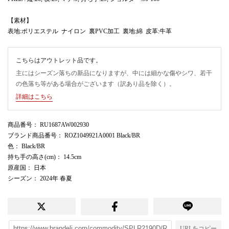
【素材】
表地:ポリエステル ナイロン 裏PVC加工 裏地:綿 皮革:牛革
こちらはアウトレット品です。
主にはシーズン落ちの新品になりますが、中には細かな傷やシワ、若干
の色落ち等がある場合がございます（訳あり品を除く）。
詳細はこちら
商品番号
： RU1687AW002930
ブランド商品番号
： ROZ1049921A0001 Black/BR
色
： Black/BR
持ち手の高さ(cm)
： 14.5cm
原産国
： 日本
シーズン
： 2024年 春夏
URLをコピー