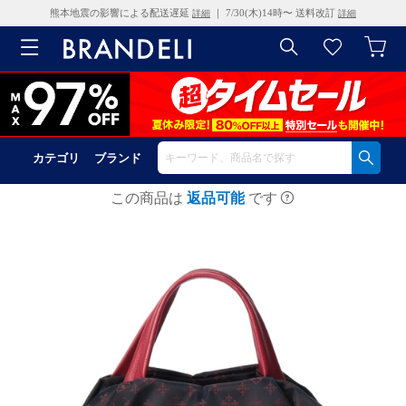
熊本地震の影響による配送遅延
｜ 7/30(木)14時〜 送料改訂
詳細
詳細
カテゴリ
ブランド
この商品は
返品可能
です