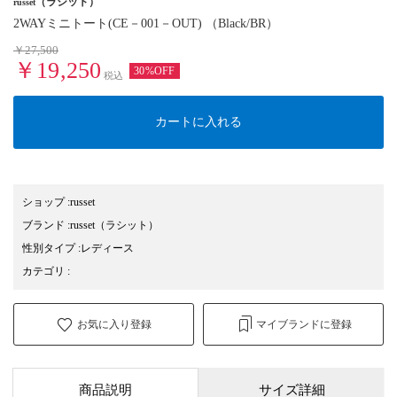
（ラシット）
russet
2WAYミニトート(CE－001－OUT) （Black/BR）
￥27,500
￥19,250
30%OFF
税込
カートに入れる
ショップ
:
russet
ブランド
:
russet
（ラシット）
性別タイプ
:
レディース
カテゴリ
:
お気に入り登録
マイブランドに登録
商品説明
サイズ詳細