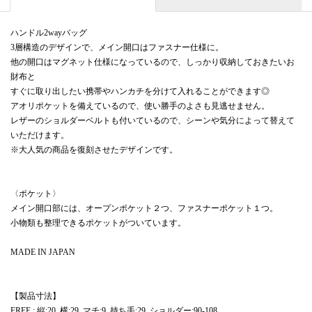
ハンドル2wayバッグ
3層構造のデザインで、メイン開口はファスナー仕様に。
他の開口はマグネット仕様になっているので、しっかり収納しておきたいお
財布と
すぐに取り出したい携帯やハンカチを分けて入れることができます◎
アオリポケットを備えているので、使い勝手のよさも見逃せません。
レザーのショルダーベルトも付いているので、シーンや気分によって替えて
いただけます。
※大人気の商品を復刻させたデザインです。
〈ポケット〉
メイン開口部には、オープンポケット２つ、ファスナーポケット１つ。
小物類も整理できるポケットがついています。
MADE IN JAPAN
【製品寸法】
FREE : 縦:20, 横:29, マチ:9, 持ち手:29, ショルダー:90-108