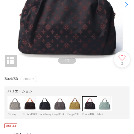
1
/
7
5
Black/BR
FREE
×
バリエーション
N.Gray
N.DarkBR3
Black/Navy
Gray/Pink
Beige/YE
Black/BR
Mint