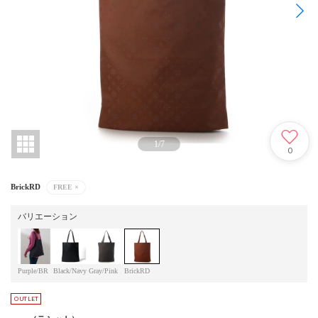
1
/
7
0
BrickRD
FREE
×
バリエーション
Purple/BR
Black/Navy
Gray/Pink
BrickRD