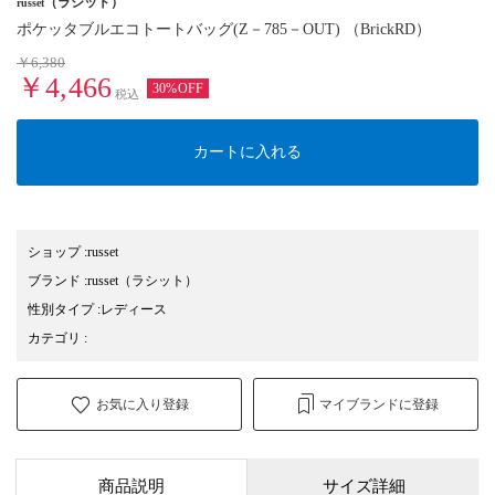
（ラシット）
russet
ポケッタブルエコトートバッグ(Z－785－OUT) （BrickRD）
￥6,380
￥4,466
30%OFF
税込
カートに入れる
ショップ
:
russet
ブランド
:
russet
（ラシット）
性別タイプ
:
レディース
カテゴリ
:
お気に入り登録
マイブランドに登録
商品説明
サイズ詳細