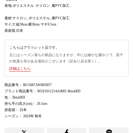
表地:ポリエステル ナイロン 裏PVC加工
素材:ナイロン, ポリエステル, 裏PVC加工
サイズ:縦38cm 横36cm マチ9.5cm
原産国:日本
こちらはアウトレット品です。
主にはシーズン落ちの新品になりますが、中には細かな傷やシワ、若干
の色落ち等がある場合がございます（訳あり品を除く）。
詳細はこちら
商品番号
： RU1687AW003957
ブランド商品番号
： ROZ1011214A0001 BrickRD
色
： BrickRD
持ち手の高さ(cm)
： 26.5cm
原産国
： 日本
シーズン
： 2024年 秋冬