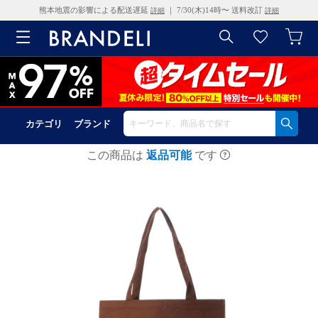
熊本地震の影響による配送遅延
｜ 7/30(木)14時〜 送料改訂
詳細
詳細
カテゴリ
ブランド
この商品は
返品可能
です