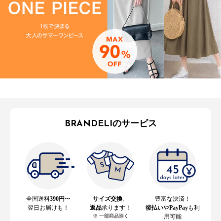
BRANDELIのサービス
全国送料
390円
〜
サイズ交換
、
豊富な決済！
翌日お届けも！
返品
承ります！
後払い
や
PayPay
も利
※ 一部商品除く
用可能