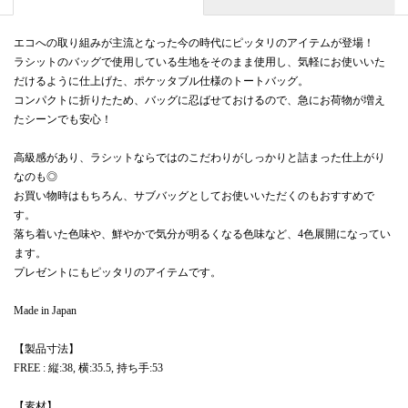
エコへの取り組みが主流となった今の時代にピッタリのアイテムが登場！
ラシットのバッグで使用している生地をそのまま使用し、気軽にお使いいた
だけるように仕上げた、ポケッタブル仕様のトートバッグ。
コンパクトに折りたため、バッグに忍ばせておけるので、急にお荷物が増え
たシーンでも安心！
高級感があり、ラシットならではのこだわりがしっかりと詰まった仕上がり
なのも◎
お買い物時はもちろん、サブバッグとしてお使いいただくのもおすすめで
す。
落ち着いた色味や、鮮やかで気分が明るくなる色味など、4色展開になってい
ます。
プレゼントにもピッタリのアイテムです。
Made in Japan
【製品寸法】
FREE : 縦:38, 横:35.5, 持ち手:53
【素材】