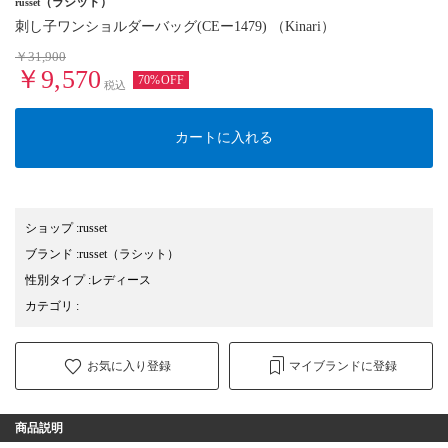
（ラシット）
russet
刺し子ワンショルダーバッグ(CEー1479) （Kinari）
￥31,900
￥9,570
70%OFF
税込
カートに入れる
ショップ
:
russet
ブランド
:
russet
（ラシット）
性別タイプ
:
レディース
カテゴリ
:
お気に入り登録
マイブランドに登録
商品説明