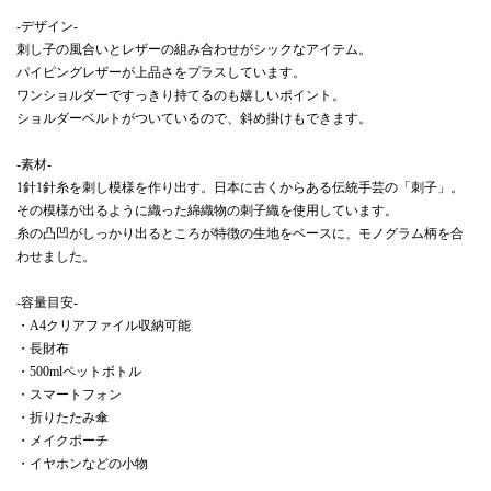
‐デザイン‐
刺し子の風合いとレザーの組み合わせがシックなアイテム。
パイピングレザーが上品さをプラスしています。
ワンショルダーですっきり持てるのも嬉しいポイント。
ショルダーベルトがついているので、斜め掛けもできます。
‐素材‐
1針1針糸を刺し模様を作り出す。日本に古くからある伝統手芸の「刺子」。
その模様が出るように織った綿織物の刺子織を使用しています。
糸の凸凹がしっかり出るところが特徴の生地をベースに、モノグラム柄を合
わせました。
‐容量目安‐
・A4クリアファイル収納可能
・長財布
・500mlペットボトル
・スマートフォン
・折りたたみ傘
・メイクポーチ
・イヤホンなどの小物