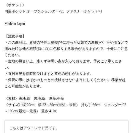
《ポケット》
内装ポケット:オープンショルダー×2、ファスナーポケット×1
Made in Japan
【注意事項】
・この商品は、素材の特性上摩擦(特に湿った状態での摩擦)や、汗や雨などで
濡れた時は他の衣類(特に白)に色移りする場合がありますので、十分にご注意
ください。
・生地の風合い上、糸くずや黒い点が入っております。予めご了承くださ
い。
・直射日光を長時間受けますと変色の恐れがあります。
・保管の際にはほかのものとの接触させないようにしてください。移染が起
こる可能性があります。
《素材》表地:綿 裏地:綿 皮革:牛革
《サイズ》縦:29cm 横:22～39cm(最短～最長) 持ち手:36cm ショルダー:92
～109cm(最短～最長) 重さ:410g
こちらはアウトレット品です。