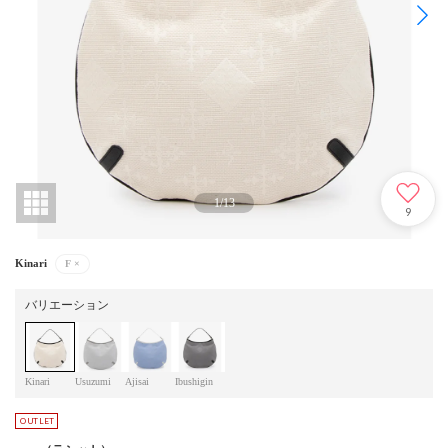
1
/
13
9
Kinari
F
×
バリエーション
Kinari
Usuzumi
Ajisai
Ibushigin