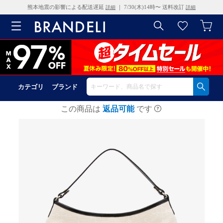
熊本地震の影響による配送遅延
｜ 7/30(木)14時〜 送料改訂
詳細
詳細
カテゴリ
ブランド
この商品は
返品可能
です