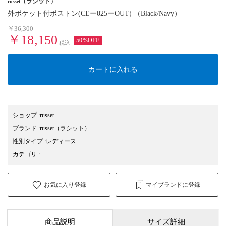
（ラシット）
russet
外ポケット付ボストン(CEー025ーOUT) （Black/Navy）
￥36,300
￥18,150
50%OFF
税込
カートに入れる
ショップ
:
russet
ブランド
:
russet
（ラシット）
性別タイプ
:
レディース
カテゴリ
:
お気に入り登録
マイブランドに登録
商品説明
サイズ詳細