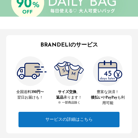
BRANDELIのサービス
全国送料
390円
〜
サイズ交換
、
豊富な決済！
翌日お届けも！
返品
承ります！
後払い
や
PayPay
も利
※ 一部商品除く
用可能
サービスの詳細はこちら