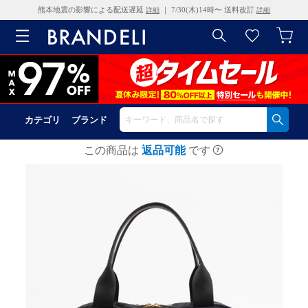
熊本地震の影響による配送遅延
｜ 7/30(木)14時〜 送料改訂
詳細
詳細
カテゴリ
ブランド
この商品は
返品可能
です