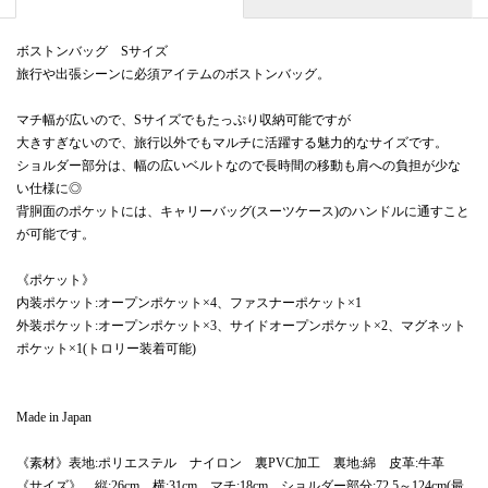
ボストンバッグ Sサイズ
旅行や出張シーンに必須アイテムのボストンバッグ。
マチ幅が広いので、Sサイズでもたっぷり収納可能ですが
大きすぎないので、旅行以外でもマルチに活躍する魅力的なサイズです。
ショルダー部分は、幅の広いベルトなので長時間の移動も肩への負担が少な
い仕様に◎
背胴面のポケットには、キャリーバッグ(スーツケース)のハンドルに通すこと
が可能です。
《ポケット》
内装ポケット:オープンポケット×4、ファスナーポケット×1
外装ポケット:オープンポケット×3、サイドオープンポケット×2、マグネット
ポケット×1(トロリー装着可能)
Made in Japan
《素材》表地:ポリエステル ナイロン 裏PVC加工 裏地:綿 皮革:牛革
《サイズ》 縦:26cm 横:31cm マチ:18cm ショルダー部分:72.5～124cm(最