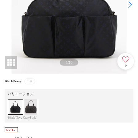
1
/
10
6
Black/Navy
F
×
バリエーション
Black/Navy
Gray/Pink