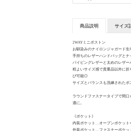
商品説明
サイズ
2WAYミニボストン
お馴染みのナイロンジャガード生地
手持ちのレザーハンドバッグとナイ
パイピングレザーと太めのレザー
程よいサイズ感で貴重品以外に折り
び可能◎
サイズとバランスも洗練されたボ
ラウンドファスナータイプで間口
適に。
《ポケット》
内装ポケット…オープンポケット×
外装ポケット…ファスナーポケット