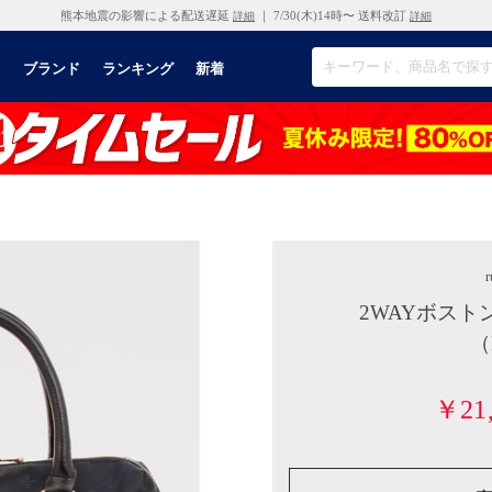
熊本地震の影響による配送遅延
｜ 7/30(木)14時〜 送料改訂
詳細
詳細
リ
ブランド
ランキング
新着
r
2WAYボストン
（
￥21,