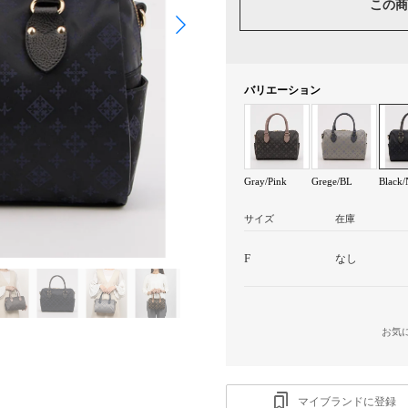
この商
バリエーション
Gray/Pink
Grege/BL
Black
サイズ
在庫
F
なし
お気
マイブランドに登録