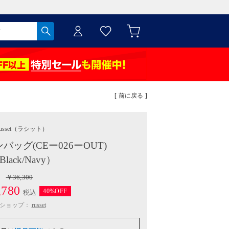
[ 前に戻る ]
usset
（ラシット）
バッグ(CEー026ーOUT)
Black/Navy）
￥36,300
780
40%OFF
税込
ショップ：
russet