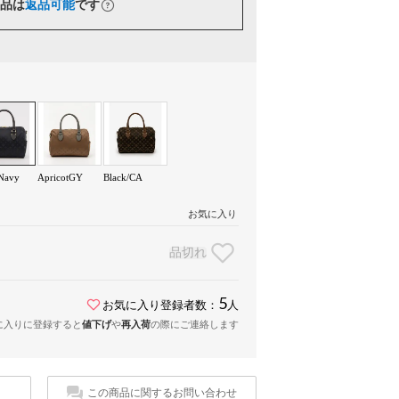
品は
返品可能
です
/Navy
ApricotGY
Black/CA
お気に入り
品切れ
5
お気に入り登録者数：
人
に入りに登録すると
値下げ
や
再入荷
の際にご連絡します
この商品に関するお問い合わせ