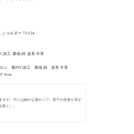
:37, ショルダー:73-124
C加工 裏地:綿 皮革:牛革
ロン 裏PVC加工 裏地:綿 皮革:牛革
チ:8cm
ますが、中には細かな傷やシワ、若干の色落ち等が
を除く）。