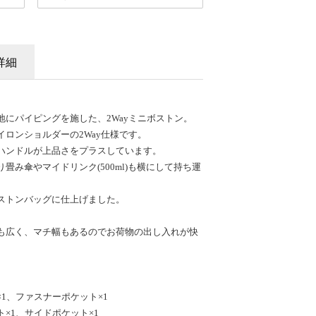
詳細
にパイピングを施した、2Wayミニボストン。
ロンショルダーの2Way仕様です。
ハンドルが上品さをプラスしています。
畳み傘やマイドリンク(500ml)も横にして持ち運
ストンバッグに仕上げました。
も広く、マチ幅もあるのでお荷物の出し入れが快
1、ファスナーポケット×1
×1、サイドポケット×1