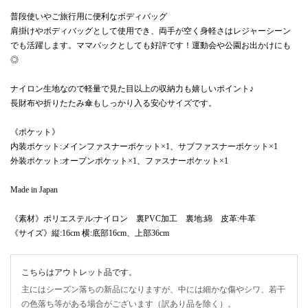
普段使いやご旅行用に便利なボディバッグ
肩掛けやボディバッグとして使用でき、両手が空く身軽さはレジャーシーン
でも活躍します。ママバックとしても好評です！運動会や公園お出かけにも
◎
ナイロン生地なので軽量で見た目以上の収納力も嬉しいポイント♪
長財布や折りたたみ傘もしっかり入る安心サイズです。
《ポケット》
内装ポケット:メインファスナーポケット×1、サブファスナーポケット×1
外装ポケット:オープンポケット×1、ファスナーポケット×1
Made in Japan
《素材》ポリエステル:ナイロン 裏PVC加工 裏地:綿 皮革:牛革
《サイズ》縦:16cm 横:底部16cm、上部36cm
こちらはアウトレット品です。
主にはシーズン落ちの新品になりますが、中には細かな傷やシワ、若干
の色落ち等がある場合がございます（訳あり品を除く）。