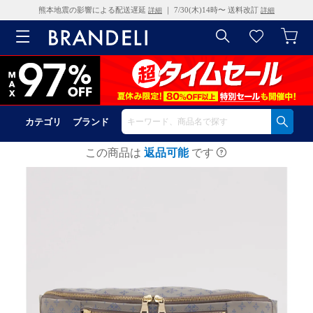
熊本地震の影響による配送遅延
｜ 7/30(木)14時〜 送料改訂
詳細
詳細
カテゴリ
ブランド
この商品は
返品可能
です