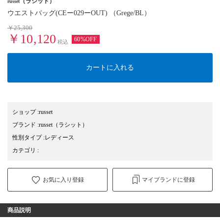
（ラシット）
russet
ウエストバッグ(CEー029ーOUT) （Grege/BL）
￥25,300
￥10,120
60%OFF
税込
カートに入れる
ショップ
:
russet
ブランド
:
russet
（ラシット）
性別タイプ
:
レディース
カテゴリ
:
お気に入り登録
マイブランドに登録
商品説明