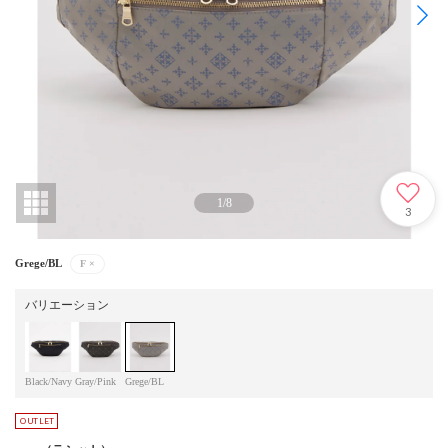
1
/
8
3
Grege/BL
F
×
バリエーション
Black/Navy
Gray/Pink
Grege/BL