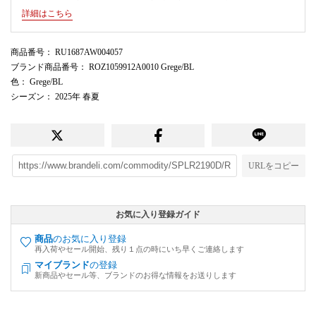
詳細はこちら
商品番号
： RU1687AW004057
ブランド商品番号
： ROZ1059912A0010 Grege/BL
色
： Grege/BL
シーズン
： 2025年 春夏
URLをコピー
お気に入り登録ガイド
商品
のお気に入り登録
再入荷やセール開始、残り１点の時にいち早くご連絡します
マイブランド
の登録
新商品やセール等、ブランドのお得な情報をお送りします