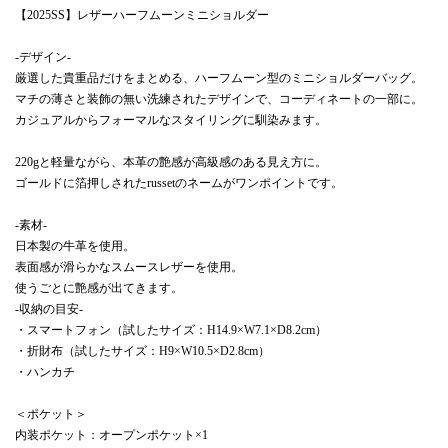
【2025SS】レザーハーフムーンミニショルダー
-デザイン-
厳選した貴重品だけをまとめる、ハーフムーン型のミニショルダーバッグ。
マチの薄さと装飾の無い洗練されたデザインで、コーディネートの一部に。
カジュアルからフォーマルなスタイリングに馴染みます。
220gと軽量ながら、本革の艶感が高級感のある見え方に。
ゴールドに箔押しされたrussetのネームがワンポイントです。
-素材-
日本製の牛革を使用。
表面感が滑らかなスムースレザーを使用。
使うごとに艶感が出てきます。
-収納の目安-
・スマートフォン（試したサイズ：H14.9×W7.1×D8.2cm）
・折財布（試したサイズ：H9×W10.5×D2.8cm）
・ハンカチ
＜ポケット＞
内装ポケット：オープンポケット×1