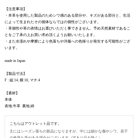
【注意事項】
・本革を使用した製品のためシワ感のある部分や、キズがある部分と、生活
によって生まれたその個体ならではの個性がございます。
・革個性や革の表情はお選びいただく事できません。予め天然素材であるこ
とをご了承の上お買い求め頂くようお願いいたします。
・また水濡れや摩擦により色落ちや洋服への色移りが発生する可能性がござ
います。
made in Japan
【製品寸法】
F : 縦:14, 横:10, マチ:4
【素材】
本体
表地:牛革 裏地:綿
こちらはアウトレット品です。
主にはシーズン落ちの新品になりますが、中には細かな傷やシワ、若干
の色落ち等がある場合がございます（訳あり品を除く）。