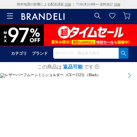
熊本地震の影響による配送遅延
｜ 7/30(木)14時〜 送料改訂
詳細
詳細
カテゴリ
ブランド
この商品は
返品可能
です
1
/
6