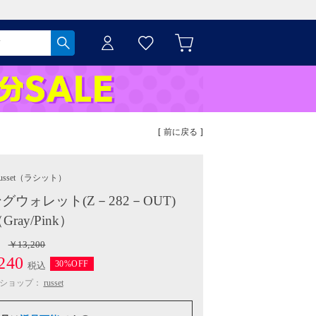
[ 前に戻る ]
usset
（ラシット）
ウォレット(Z－282－OUT)
Gray/Pink）
￥13,200
240
30%OFF
税込
ショップ：
russet