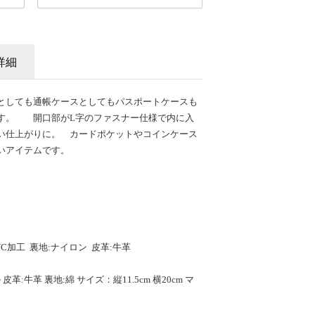
詳細
としても通帳ケースとしてもパスポートケースも
す。 開口部がL字のファスナー仕様で内に入
い仕上がりに。 カードポケットやコインケース
いアイテムです。
C加工 裏地:ナイロン 皮革:牛革
:牛革 裏地:綿 サイズ：縦11.5cm 横20cm マ