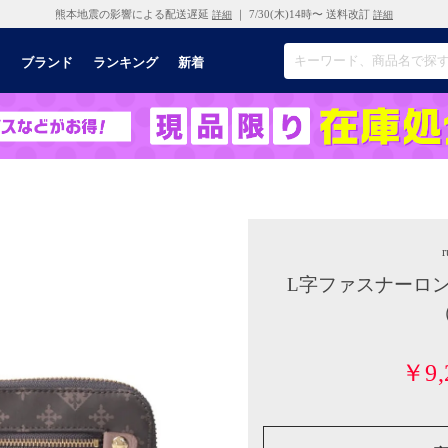
熊本地震の影響による配送遅延
｜ 7/30(木)14時〜 送料改訂
詳細
詳細
リ
ブランド
ランキング
新着
r
L字ファスナーロング
（
￥9,