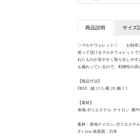
商品説明
サイズ
◇マルチウォレット◇ お財布
使って頂けるマルチウォレットで
れたものが見やすく取り出しやす
も備わっているので、利便性の高
【製品寸法】
FREE : 縦:11.5, 横:20, 幅:1.5
【素材】
表地:ポリエステル ナイロン 裏PV
素材：表地ナイロン, ポリエステル 皮革
チ1.5cm 原産国：日本