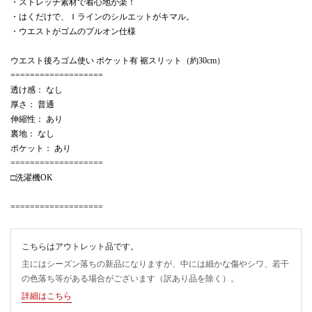
・ストレッチ素材で着心地が楽！
・はくだけで、Ｉラインのシルエットがキマル。
・ウエストがゴムのプルオン仕様
ウエスト後ろゴム使い ポケット有 裾スリット（約30cm）
===================
透け感： なし
厚さ： 普通
伸縮性： あり
裏地： なし
ポケット： あり
===================
□洗濯機OK
===================
こちらはアウトレット品です。
主にはシーズン落ちの新品になりますが、中には細かな傷やシワ、若干
の色落ち等がある場合がございます（訳あり品を除く）。
詳細はこちら