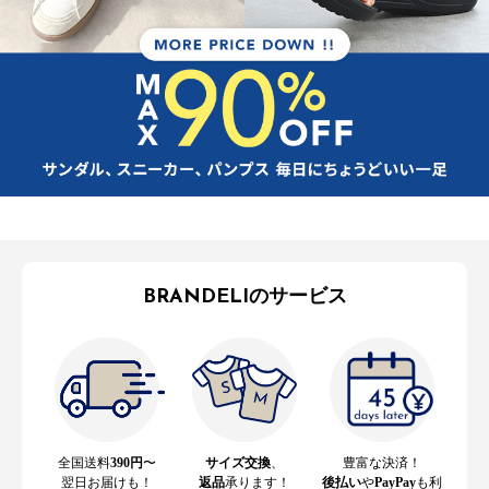
BRANDELIのサービス
全国送料
390円
〜
サイズ交換
、
豊富な決済！
翌日お届けも！
返品
承ります！
後払い
や
PayPay
も利