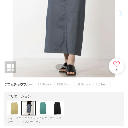
1
/
10
8
デニムチョウブルー
LL/23cm
×
M/23.5cm
×
3L/24cm
×
L/25cm
×
バリエーション
ライトイエ
デニムチョ
ライトグリ
ブラック
ロー
ウブルー
ーン