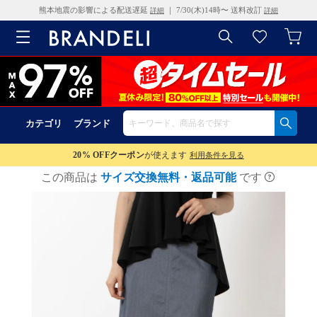
熊本地震の影響による配送遅延
｜ 7/30(木)14時〜 送料改訂
詳細
詳細
カテゴリ
ブランド
20% OFF
クーポン
が使えます
利用条件を見る
この商品は
サイズ交換無料・返品可能
です