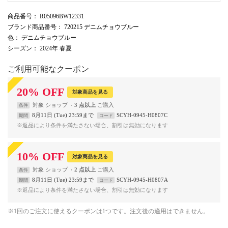
商品番号
： R05096BW12331
ブランド商品番号
： 720215 デニムチョウブルー
色
： デニムチョウブルー
シーズン
： 2024年 春夏
ご利用可能なクーポン
20
%
OFF
対象商品を見る
対象
ショップ
3 点以上
条件
8月11日 (Tue) 23:59まで
SCYH-0945-H0807C
期間
コード
※返品により条件を満たさない場合、割引は無効になります
10
%
OFF
対象商品を見る
対象
ショップ
2 点以上
条件
8月11日 (Tue) 23:59まで
SCYH-0945-H0807A
期間
コード
※返品により条件を満たさない場合、割引は無効になります
※1回のご注文に使えるクーポンは1つです。注文後の適用はできません。