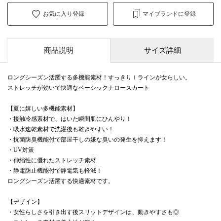
お気に入り登録
マイブランドに登録
商品説明
サイズ詳細
ロングシーズン活躍する多機能素材！すっきりＩラインが女らしい。
ストレッチが効いて快適なベーシックナロースカート
【夏に嬉しい多機能素材】
・接触冷感素材で、はいた瞬間肌にひんやり！
・吸水速乾素材で洗濯後も乾きやすい！
・抗菌防臭機能付で部屋干しの嫌な臭いの発生を抑えます！
・UV対策
・伸縮性に優れたストレッチ素材
・静電防止機能付で静電気も軽減！
ロングシーズン活躍する快適素材です。
【デザイン】
・女性らしさを引き出す後スリットデザインは、動きやすさも◎