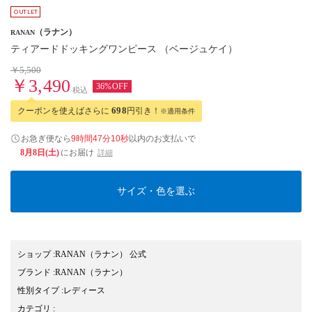
（ラナン）
RANAN
ティアードドッキングワンピース （ベージュケイ）
￥5,500
￥3,490
36%OFF
税込
クーポンを使えばさらに
698
円引き！
※適用条件
お急ぎ便なら
9時間47分10秒
以内
のお支払いで
8月8日(土)
にお届け
詳細
サイズ・色を選ぶ
ショップ
:
RANAN（ラナン） 公式
ブランド
:
RANAN
（ラナン）
性別タイプ
:
レディース
カテゴリ
: