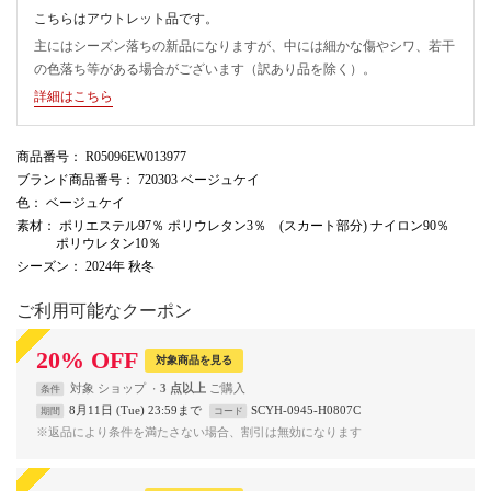
こちらはアウトレット品です。
主にはシーズン落ちの新品になりますが、中には細かな傷やシワ、若干
の色落ち等がある場合がございます（訳あり品を除く）。
詳細はこちら
商品番号
： R05096EW013977
ブランド商品番号
： 720303 ベージュケイ
色
： ベージュケイ
素材
： ポリエステル97％ ポリウレタン3％ (スカート部分) ナイロン90％
ポリウレタン10％
シーズン
： 2024年 秋冬
ご利用可能なクーポン
20
%
OFF
対象商品を見る
対象
ショップ
3 点以上
条件
8月11日 (Tue) 23:59まで
SCYH-0945-H0807C
期間
コード
※返品により条件を満たさない場合、割引は無効になります