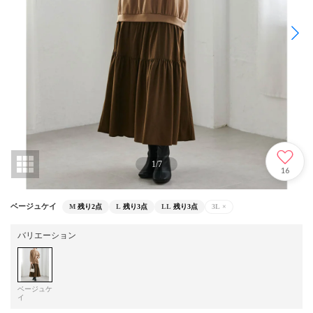
1
/
7
16
ベージュケイ
M
残り2点
L
残り3点
LL
残り3点
3L
×
バリエーション
ベージュケ
イ