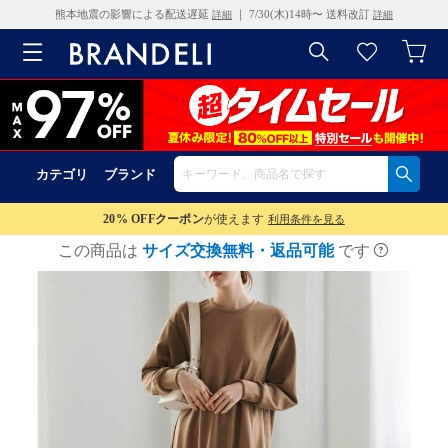
熊本地震の影響による配送遅延
｜ 7/30(木)14時〜 送料改訂
詳細
詳細
カテゴリ
ブランド
20% OFF
クーポン
が使えます
利用条件を見る
この商品は
サイズ交換無料・返品可能
です