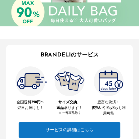
BRANDELIのサービス
全国送料
390円
〜
サイズ交換
、
豊富な決済！
翌日お届けも！
返品
承ります！
後払い
や
PayPay
も利
※ 一部商品除く
用可能
サービスの詳細はこちら