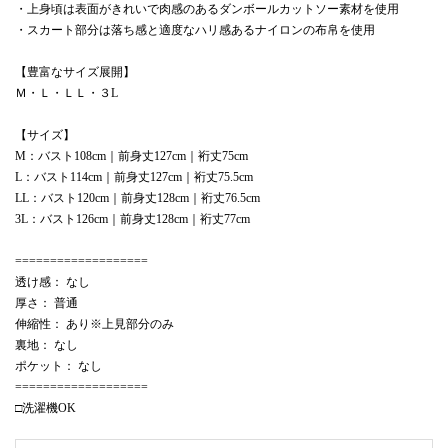
・上身頃は表面がきれいで肉感のあるダンボールカットソー素材を使用
・スカート部分は落ち感と適度なハリ感あるナイロンの布帛を使用
【豊富なサイズ展開】
Ｍ・Ｌ・ＬＬ・３L
【サイズ】
M：バスト108cm｜前身丈127cm｜裄丈75cm
L：バスト114cm｜前身丈127cm｜裄丈75.5cm
LL：バスト120cm｜前身丈128cm｜裄丈76.5cm
3L：バスト126cm｜前身丈128cm｜裄丈77cm
===================
透け感： なし
厚さ： 普通
伸縮性： あり※上見部分のみ
裏地： なし
ポケット： なし
===================
□洗濯機OK