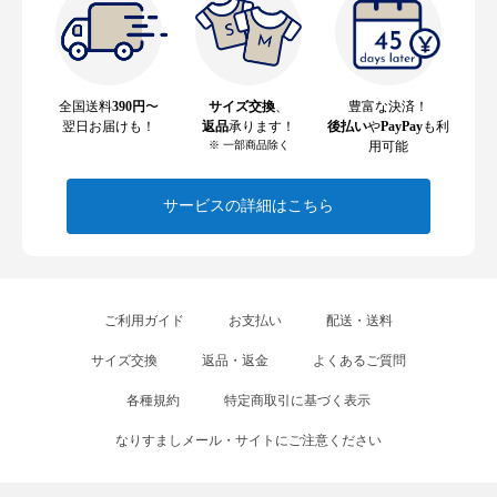
全国送料
390円
〜
サイズ交換
、
豊富な決済！
翌日お届けも！
返品
承ります！
後払い
や
PayPay
も利
※ 一部商品除く
用可能
サービスの詳細はこちら
ご利用ガイド
お支払い
配送・送料
サイズ交換
返品・返金
よくあるご質問
各種規約
特定商取引に基づく表示
なりすましメール・サイトにご注意ください