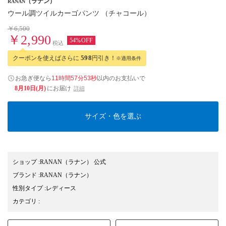
（ラナン）
RANAN
ウール調ツイルカーゴパンツ （チャコール）
￥6,500
￥2,990
54%OFF
税込
クーポンを使えばさらに
598
円引き！
※適用条件
お急ぎ便なら
11時間57分52秒
以内
のお支払いで
8月10日(月)
にお届け
詳細
サイズ・色を選ぶ
ショップ
:
RANAN（ラナン） 公式
ブランド
:
RANAN
（ラナン）
性別タイプ
:
レディース
カテゴリ
: