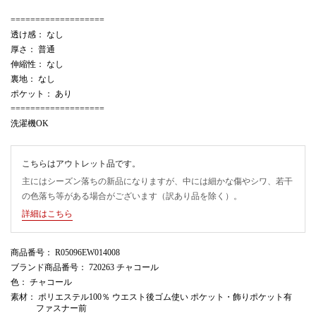
===================
透け感： なし
厚さ： 普通
伸縮性： なし
裏地： なし
ポケット： あり
===================
洗濯機OK
こちらはアウトレット品です。
主にはシーズン落ちの新品になりますが、中には細かな傷やシワ、若干
の色落ち等がある場合がございます（訳あり品を除く）。
詳細はこちら
商品番号
： R05096EW014008
ブランド商品番号
： 720263 チャコール
色
： チャコール
素材
： ポリエステル100％ ウエスト後ゴム使い ポケット・飾りポケット有
ファスナー前