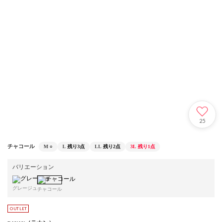
25
チャコール
M
○
L
残り3点
LL
残り2点
3L
残り1点
バリエーション
グレージュ
チャコール