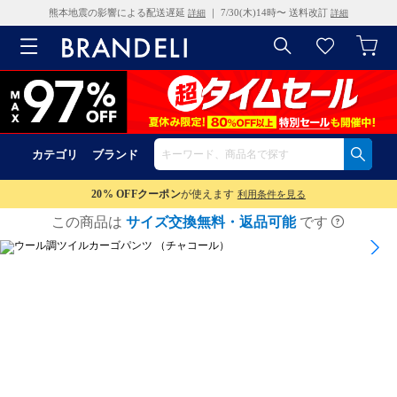
熊本地震の影響による配送遅延
｜ 7/30(木)14時〜 送料改訂
詳細
詳細
カテゴリ
ブランド
20% OFF
クーポン
が使えます
利用条件を見る
この商品は
サイズ交換無料・返品可能
です
1
/
7