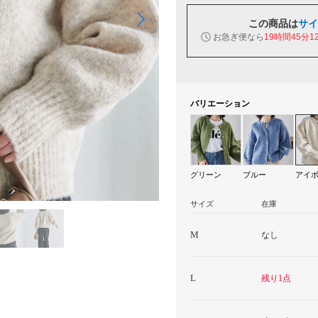
この商品は
サイ
お急ぎ便なら
19時間45分1
バリエーション
グリーン
ブルー
アイ
サイズ
在庫
M
なし
L
残り1点