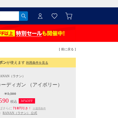
[ 前に戻る ]
ポン
が使えます
利用条件を見る
RANAN
（ラナン）
ーディガン （アイボリー）
￥5,500
590
34%OFF
税込
718
えばさらに
円引き！
※適用条件
：
RANAN（ラナン） 公式