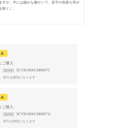
ますが、中には細かな傷やシワ、若干の色落ち等が
を除く）。
見る
上
で
SCYH-0945-H0807C
コード
、割引は無効になります
見る
上
で
SCYH-0945-H0807A
コード
、割引は無効になります