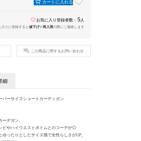
カートに入れる
5
お気に入り登録者数：
人
に入りに登録すると
値下げ
や
再入荷
の際にご連絡します
この商品に関するお問い合わせ
詳細
ーバーサイズショートカーディガン
カーデガン。
ンピやハイウエストボトムとのコーデが◎
とゆったりとしたサイズ感で女性らしさがUP。