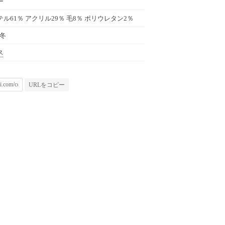
ー
ル61％ アクリル29％ 毛8％ ポリウレタン2％
秋冬
ス
URLをコピー