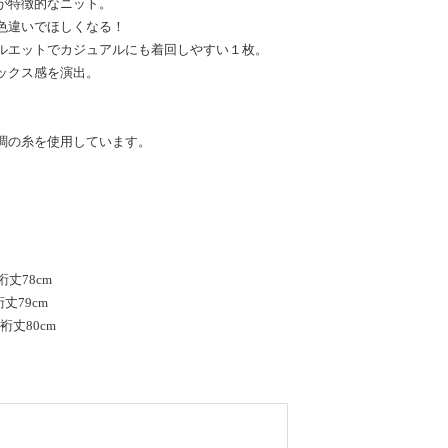
が特徴的なニット。
色違いでほしくなる！
ルエットでカジュアルにも着回しやすい１枚。
ックス感を演出。
調の糸を使用しています。
裄丈78cm
丈79cm
裄丈80cm