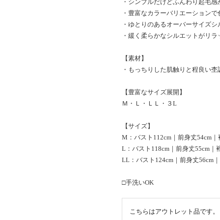
・シンプルだけどふんわり起毛感
・豊富なカラーバリエーションで
・ゆとりのあるオーバーサイズシ
・緩く柔らかなシルエットがリラ
【素材】
・もっちりした肌触りと程良い杢
【豊富なサイズ展開】
Ｍ・Ｌ・ＬＬ・３L
【サイズ】
M：バスト112cm｜前身丈54cm｜
L：バスト118cm｜前身丈55cm｜裄
LL：バスト124cm｜前身丈56cm｜
□手洗いOK
こちらはアウトレット品です。