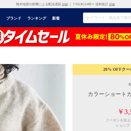
熊本地震の影響による配送遅延
｜ 7/30(木)14時〜 送料改訂
詳細
詳細
リ
ブランド
ランキング
新着
20% OFF
クー
カラーショートカ
￥3,
クーポンを使
ショップ