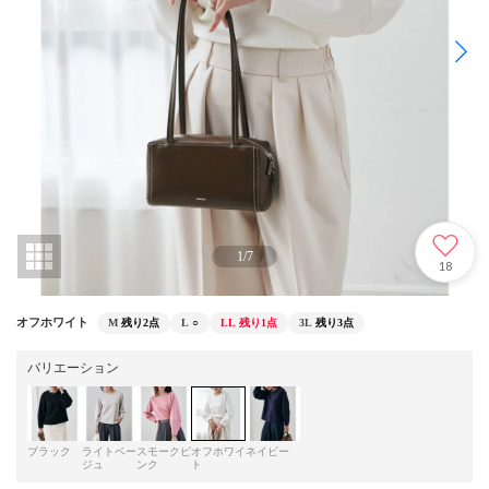
1
/
7
18
オフホワイト
M
残り2点
L
○
LL
残り1点
3L
残り3点
バリエーション
ブラック
ライトベー
スモークピ
オフホワイ
ネイビー
ジュ
ンク
ト