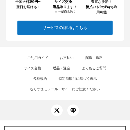
全国送料
390円
〜
サイズ交換
、
豊富な決済！
翌日お届けも！
返品
承ります！
後払い
や
PayPay
も利
※ 一部商品除く
用可能
サービスの詳細はこちら
ご利用ガイド
お支払い
配送・送料
サイズ交換
返品・返金
よくあるご質問
各種規約
特定商取引に基づく表示
なりすましメール・サイトにご注意ください