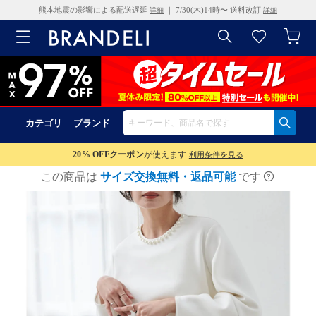
熊本地震の影響による配送遅延
｜ 7/30(木)14時〜 送料改訂
詳細
詳細
カテゴリ
ブランド
20% OFF
クーポン
が使えます
利用条件を見る
この商品は
サイズ交換無料・返品可能
です