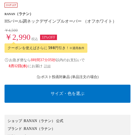
（ラナン）
RANAN
HSパール調ネックデザインプルオーバー （オフホワイト）
￥4,500
￥2,990
33%OFF
税込
クーポンを使えばさらに
598
円引き！
※適用条件
お急ぎ便なら
8時間37分04秒
以内
のお支払いで
8月12日(水)
にお届け
詳細
ポスト投函対象品 (単品注文の場合)
サイズ・色を選ぶ
ショップ
:
RANAN（ラナン） 公式
ブランド
:
RANAN
（ラナン）