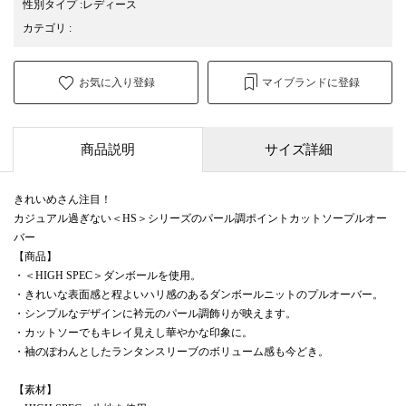
性別タイプ
:
レディース
カテゴリ
:
お気に入り登録
マイブランドに登録
商品説明
サイズ詳細
きれいめさん注目！
カジュアル過ぎない＜HS＞シリーズのパール調ポイントカットソープルオー
バー
【商品】
・＜HIGH SPEC＞ダンボールを使用。
・きれいな表面感と程よいハリ感のあるダンボールニットのプルオーバー。
・シンプルなデザインに衿元のパール調飾りが映えます。
・カットソーでもキレイ見えし華やかな印象に。
・袖のぽわんとしたランタンスリーブのボリューム感も今どき。
【素材】