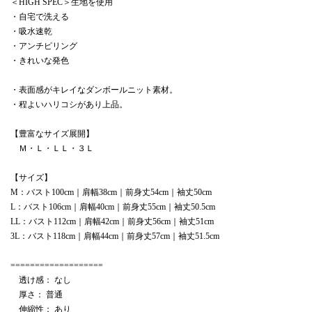
＜HIGH SPEC＞生地を使用
・自宅で洗える
・吸水速乾
・アンチピリング
・きれいな発色
・表面感がキレイなダンボールニット素材。
・程よいハリコシがあり上品。
【豊富なサイズ展開】
Ｍ・Ｌ・ＬＬ・３Ｌ
【サイズ】
M：バスト100cm｜肩幅38cm｜前身丈54cm｜袖丈50cm
L：バスト106cm｜肩幅40cm｜前身丈55cm｜袖丈50.5cm
LL：バスト112cm｜肩幅42cm｜前身丈56cm｜袖丈51cm
3L：バスト118cm｜肩幅44cm｜前身丈57cm｜袖丈51.5cm
===================
透け感： なし
厚さ： 普通
伸縮性： あり