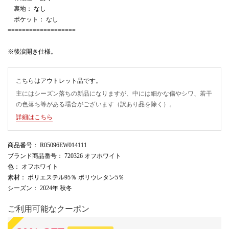
裏地： なし
ポケット： なし
===================
※後涙開き仕様。
こちらはアウトレット品です。
主にはシーズン落ちの新品になりますが、中には細かな傷やシワ、若干
の色落ち等がある場合がございます（訳あり品を除く）。
詳細はこちら
商品番号
： R05096EW014111
ブランド商品番号
： 720326 オフホワイト
色
： オフホワイト
素材
： ポリエステル95％ ポリウレタン5％
シーズン
： 2024年 秋冬
ご利用可能なクーポン