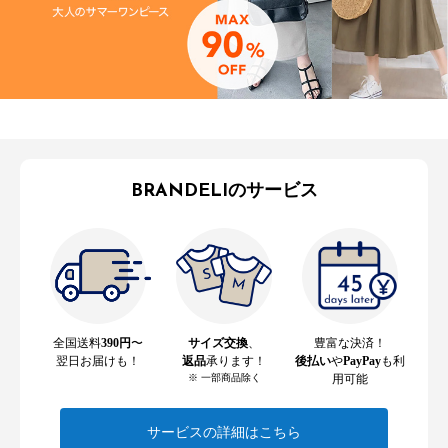
BRANDELIのサービス
全国送料
390円
〜
サイズ交換
、
豊富な決済！
翌日お届けも！
返品
承ります！
後払い
や
PayPay
も利
※ 一部商品除く
用可能
サービスの詳細はこちら