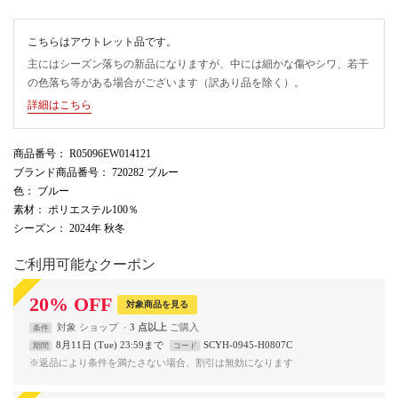
こちらはアウトレット品です。
主にはシーズン落ちの新品になりますが、中には細かな傷やシワ、若干
の色落ち等がある場合がございます（訳あり品を除く）。
詳細はこちら
商品番号
： R05096EW014121
ブランド商品番号
： 720282 ブルー
色
： ブルー
素材
： ポリエステル100％
シーズン
： 2024年 秋冬
ご利用可能なクーポン
20
%
OFF
対象商品を見る
対象
ショップ
3 点以上
条件
8月11日 (Tue) 23:59まで
SCYH-0945-H0807C
期間
コード
※返品により条件を満たさない場合、割引は無効になります