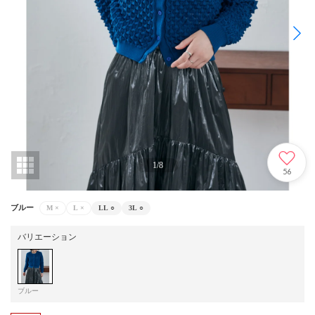
1
/
8
56
ブルー
M
×
L
×
LL
○
3L
○
バリエーション
ブルー