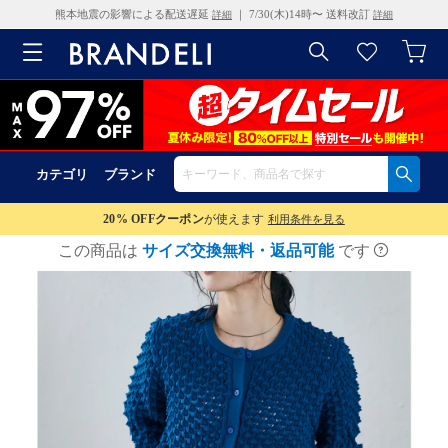
熊本地震の影響による配送遅延
｜ 7/30(木)14時〜 送料改訂
詳細
詳細
カテゴリ
ブランド
20% OFF
クーポン
が使えます
利用条件を見る
この商品は
サイズ交換無料・返品可能
です