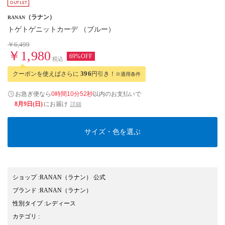
（ラナン）
RANAN
トゲトゲニットカーデ （ブルー）
￥6,499
￥1,980
69%OFF
税込
クーポンを使えばさらに
396
円引き！
※適用条件
お急ぎ便なら
0時間10分51秒
以内
のお支払いで
8月9日(日)
にお届け
詳細
サイズ・色を選ぶ
ショップ
:
RANAN（ラナン） 公式
ブランド
:
RANAN
（ラナン）
性別タイプ
:
レディース
カテゴリ
: