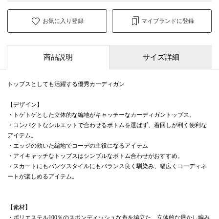
お気に入り登録
マイブランドに登録
商品説明
サイズ詳細
トップスとしても活躍する優秀カーディガン
【デザイン】
・トゲトゲとした立体的な編地がキャッチーなカーディガントップス。
・コンパクトなシルエットで合わせるボトムを選ばず、着回しが利く便利な
アイテム。
・エッジの効いた編地でコーデの主役になるアイテム
・アイキャッチなトップスはシンプルなボトム合わせがおすすめ。
・スカートにもパンツスタイルにもバランス良く馴染み、幅広くコーディネ
ートが楽しめるアイテム。
【素材】
・ポリエステル100％のスポンディッシュな糸を編立た、立体的な透かし編み