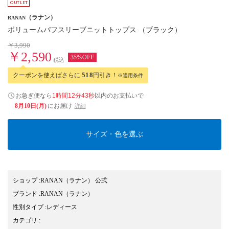
（ラナン）
RANAN
ボリュームパフスリーブニットトップス （ブラック）
￥3,990
￥2,590
35%OFF
税込
クーポンを使えばさらに
518
円引き！
※適用条件
お急ぎ便なら
1時間12分42秒
以内
のお支払いで
8月10日(月)
にお届け
詳細
サイズ・色を選ぶ
ショップ
:
RANAN（ラナン） 公式
ブランド
:
RANAN
（ラナン）
性別タイプ
:
レディース
カテゴリ
: