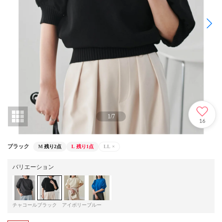
1
/
7
16
ブラック
M
残り2点
L
残り1点
LL
×
バリエーション
チャコール
ブラック
アイボリー
ブルー