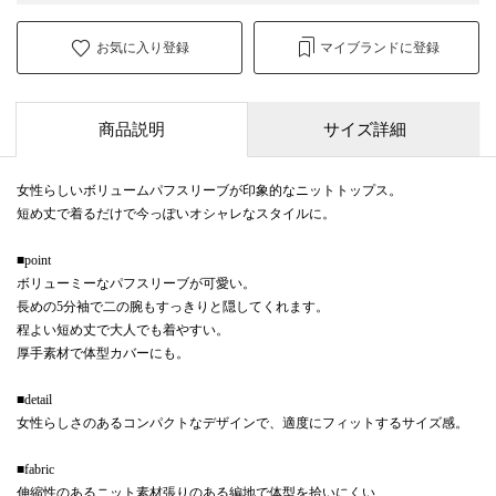
お気に入り登録
マイブランドに登録
商品説明
サイズ詳細
女性らしいボリュームパフスリーブが印象的なニットトップス。
短め丈で着るだけで今っぽいオシャレなスタイルに。
■point
ボリューミーなパフスリーブが可愛い。
長めの5分袖で二の腕もすっきりと隠してくれます。
程よい短め丈で大人でも着やすい。
厚手素材で体型カバーにも。
■detail
女性らしさのあるコンパクトなデザインで、適度にフィットするサイズ感。
■fabric
伸縮性のあるニット素材張りのある編地で体型を拾いにくい