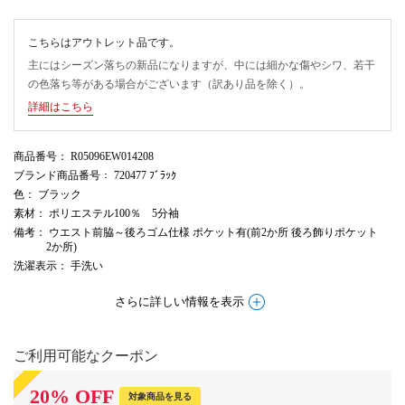
こちらはアウトレット品です。
主にはシーズン落ちの新品になりますが、中には細かな傷やシワ、若干
の色落ち等がある場合がございます（訳あり品を除く）。
詳細はこちら
商品番号
： R05096EW014208
ブランド商品番号
： 720477 ﾌﾞﾗｯｸ
色
： ブラック
素材
： ポリエステル100％ 5分袖
備考
： ウエスト前脇～後ろゴム仕様 ポケット有(前2か所 後ろ飾りポケット
2か所)
洗濯表示
： 手洗い
さらに詳しい情報を表示
ご利用可能なクーポン
20
%
OFF
対象商品を見る