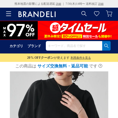
熊本地震の影響による配送遅延
｜ 7/30(木)14時〜 送料改訂
詳細
詳細
カテゴリ
ブランド
20% OFF
クーポン
が使えます
利用条件を見る
この商品は
サイズ交換無料・返品可能
です