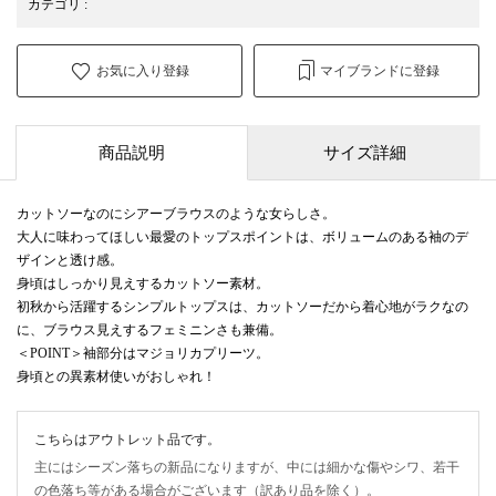
カテゴリ
:
お気に入り登録
マイブランドに登録
商品説明
サイズ詳細
カットソーなのにシアーブラウスのような女らしさ。
大人に味わってほしい最愛のトップスポイントは、ボリュームのある袖のデ
ザインと透け感。
身頃はしっかり見えするカットソー素材。
初秋から活躍するシンプルトップスは、カットソーだから着心地がラクなの
に、ブラウス見えするフェミニンさも兼備。
＜POINT＞袖部分はマジョリカプリーツ。
身頃との異素材使いがおしゃれ！
こちらはアウトレット品です。
主にはシーズン落ちの新品になりますが、中には細かな傷やシワ、若干
の色落ち等がある場合がございます（訳あり品を除く）。