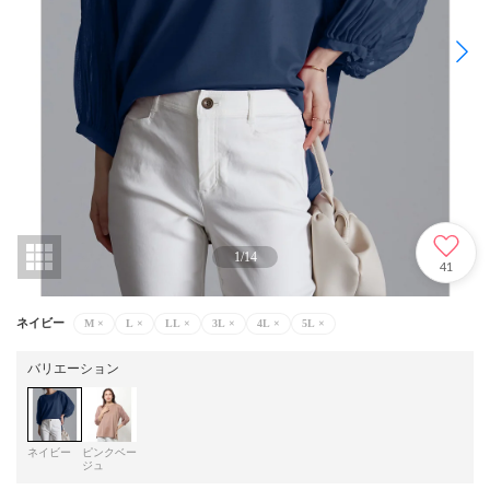
1
/
14
41
ネイビー
M
×
L
×
LL
×
3L
×
4L
×
5L
×
バリエーション
ネイビー
ピンクベー
ジュ