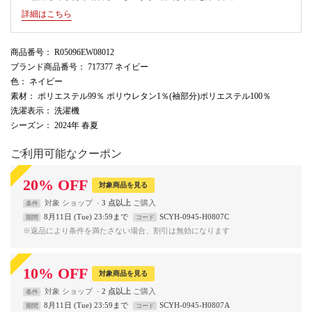
詳細はこちら
商品番号
： R05096EW08012
ブランド商品番号
： 717377 ネイビー
色
： ネイビー
素材
： ポリエステル99％ ポリウレタン1％(袖部分)ポリエステル100％
洗濯表示
： 洗濯機
シーズン
： 2024年 春夏
ご利用可能なクーポン
20
%
OFF
対象商品を見る
対象
ショップ
3 点以上
条件
8月11日 (Tue) 23:59まで
SCYH-0945-H0807C
期間
コード
※返品により条件を満たさない場合、割引は無効になります
10
%
OFF
対象商品を見る
対象
ショップ
2 点以上
条件
8月11日 (Tue) 23:59まで
SCYH-0945-H0807A
期間
コード