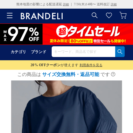
熊本地震の影響による配送遅延
｜ 7/30(木)14時〜 送料改訂
詳細
詳細
カテゴリ
ブランド
20% OFF
クーポン
が使えます
利用条件を見る
この商品は
サイズ交換無料・返品可能
です