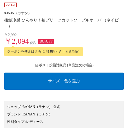
（ラナン）
RANAN
接触冷感 ひんやり！袖プリーツカットソープルオーバ （ネイビ
ー）
￥2,992
￥2,094
30%OFF
税込
クーポンを使えばさらに
418
円引き！
※適用条件
ポスト投函対象品 (単品注文の場合)
サイズ・色を選ぶ
ショップ
:
RANAN（ラナン） 公式
ブランド
:
RANAN
（ラナン）
性別タイプ
:
レディース