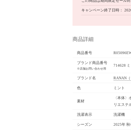
この商品は期間限定セール対
キャンペーン終了日時
202
商品詳細
商品番号
R05096E
ブランド商品番号
714628 
※店舗お問い合わせ用
ブランド名
RANAN
（
色
ミント
〈本体〉ポ
素材
リエステル6
洗濯表示
洗濯機
シーズン
2025年 