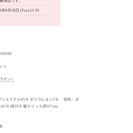
象商品です。
6年8月18日 (Tue) 23:59
W09589
ミント
ラナン）
リエステル95％ ポリウレタン5％ 〈別布〉ポ
5％ 綿35％ 裾スリット(約17cm)
秋冬