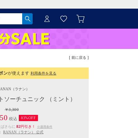
[ 前に戻る ]
ポン
が使えます
利用条件を見る
RANAN
（ラナン）
トソーチュニック （ミント）
￥3,300
50
83%OFF
税込
82
えばさらに
円引き！
※適用条件
：
RANAN（ラナン） 公式