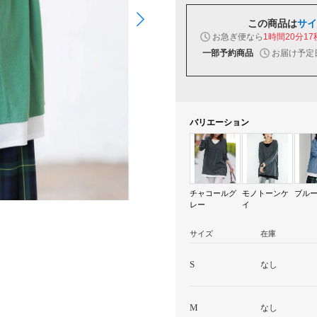
この商品は
サイ
お急ぎ便なら
1時間20分16
お届け予定
一部予約商品
バリエーション
チャコールグ
モノトーンケ
ブル
レー
イ
サイズ
在庫
S
なし
M
なし