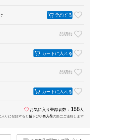
予約する
け
品切れ
カートに入れる
品切れ
カートに入れる
188
お気に入り登録者数：
人
に入りに登録すると
値下げ
や
再入荷
の際にご連絡します