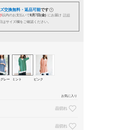
ズ交換無料・返品可能
です
秒
以内
のお支払いで
8月7日(金)
にお届け
詳細
日はサイズ欄をご確認ください。
ーグレー
ミント
ピンク
お気に入り
品切れ
品切れ