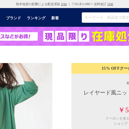
熊本地震の影響による配送遅延
｜ 7/30(木)14時〜 送料改訂
詳細
詳細
リ
ブランド
ランキング
新着
15% OFF
クー
レイヤード風ニッ
￥5
クーポンを使
ショップ