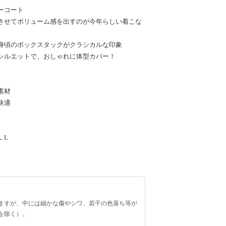
ーコート
させてボリューム感を出すのが今年らしい着こな
身頃のボックスタックがクラシカルな印象
シルエットで、おしゃれに体型カバー！
素材
快適
ＬL
ますが、中には細かな傷やシワ、若干の色落ち等が
を除く）。