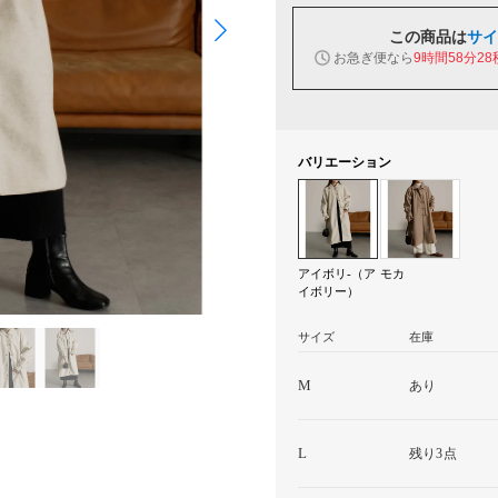
この商品は
サイ
お急ぎ便なら
9時間58分27
バリエーション
アイボリ-（ア
モカ
イボリー）
サイズ
在庫
M
あり
L
残り3点