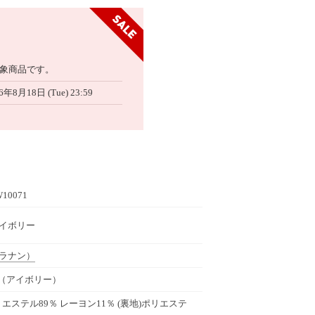
象商品です。
6年8月18日 (Tue) 23:59
W10071
 アイボリー
ラナン）
-（アイボリー）
ポリエステル89％ レーヨン11％ (裏地)ポリエステ