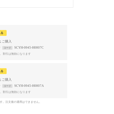
見る
上
で
SCYH-0945-H0807C
コード
、割引は無効になります
見る
上
で
SCYH-0945-H0807A
コード
、割引は無効になります
です。注文後の適用はできません。