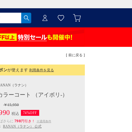
[ 前に戻る ]
ポン
が使えます
利用条件を見る
RANAN
（ラナン）
ラーコート （アイボリ-）
￥15,950
990
74%OFF
税込
798
えばさらに
円引き！
※適用条件
：
RANAN（ラナン） 公式