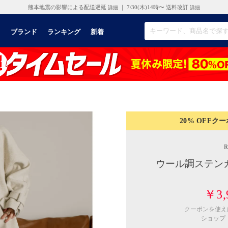
熊本地震の影響による配送遅延
｜ 7/30(木)14時〜 送料改訂
詳細
詳細
リ
ブランド
ランキング
新着
20% OFF
クー
ウール調ステンカ
￥3,
クーポンを使
ショップ