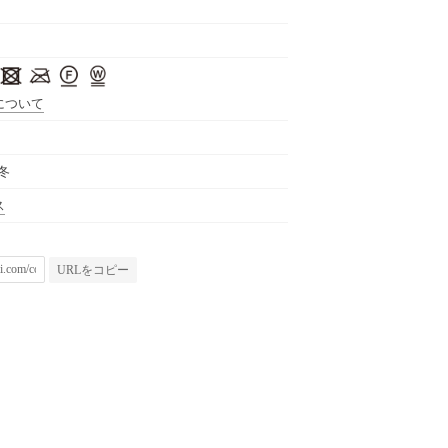
について
秋冬
ス
URLをコピー