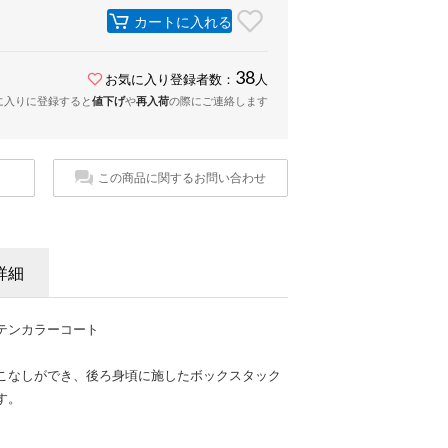
カートに入れる
38
お気に入り登録者数：
人
に入りに登録すると
値下げ
や
再入荷
の際にご連絡します
この商品に関するお問い合わせ
詳細
テンカラーコート
こなしができ、後ろ身頃に施したボックスタック
す。