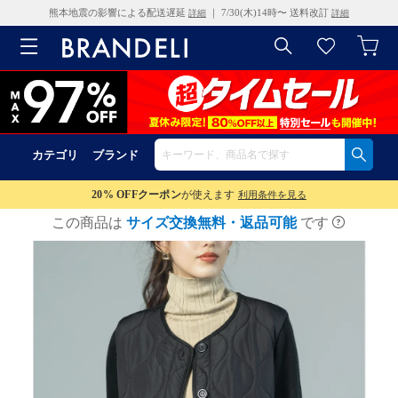
熊本地震の影響による配送遅延
｜ 7/30(木)14時〜 送料改訂
詳細
詳細
カテゴリ
ブランド
20% OFF
クーポン
が使えます
利用条件を見る
この商品は
サイズ交換無料・返品可能
です