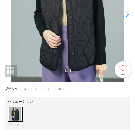
1
/
14
11
ブラック
M
×
L
×
LL
×
3L
×
バリエーション
ブラック