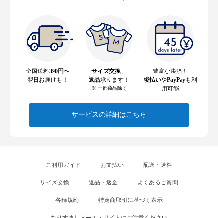
全国送料
390円
〜
サイズ交換
、
豊富な決済！
翌日お届けも！
返品
承ります！
後払い
や
PayPay
も利
※ 一部商品除く
用可能
サービスの詳細はこちら
ご利用ガイド
お支払い
配送・送料
サイズ交換
返品・返金
よくあるご質問
各種規約
特定商取引に基づく表示
なりすましメール・サイトにご注意ください