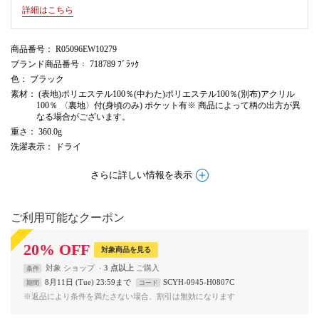
詳細はこちら
商品番号
： R05096EW10279
ブランド商品番号
： 718789 ﾌﾞﾗｯｸ
色
： ブラック
素材
： (表地)ポリエステル100％(中わた)ポリエステル100％(別布)アクリル
100％ 〈裏地〉付(身頃のみ) ポケット有※ 商品によって柄の出方が異
なる場合がございます。
重さ
： 360.0g
洗濯表示
： ドライ
さらに詳しい情報を表示
ご利用可能なクーポン
20
%
OFF
対象商品を見る
対象
ショップ
3 点以上
条件
8月11日 (Tue) 23:59まで
SCYH-0945-H0807C
期間
コード
※返品により条件を満たさない場合、割引は無効になります