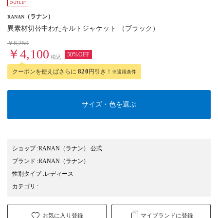
（ラナン）
RANAN
異素材切替中わたキルトジャケット （ブラック）
￥8,250
￥4,100
50%OFF
税込
クーポンを使えばさらに
820
円引き！
※適用条件
サイズ・色を選ぶ
ショップ
:
RANAN（ラナン） 公式
ブランド
:
RANAN
（ラナン）
性別タイプ
:
レディース
カテゴリ
:
お気に入り登録
マイブランドに登録