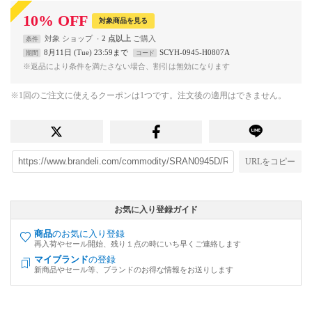
10
%
OFF
対象商品を見る
対象
ショップ
2 点以上
条件
8月11日 (Tue) 23:59まで
SCYH-0945-H0807A
期間
コード
※返品により条件を満たさない場合、割引は無効になります
※1回のご注文に使えるクーポンは1つです。注文後の適用はできません。
URLをコピー
お気に入り登録ガイド
商品
のお気に入り登録
再入荷やセール開始、残り１点の時にいち早くご連絡します
マイブランド
の登録
新商品やセール等、ブランドのお得な情報をお送りします