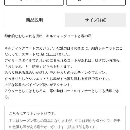
商品説明
サイズ詳細
印象的なおしゃれを演出…キルティングコートと春の私
キルティングコートのカジュアルな魅力はそのままに、細身シルエットにこ
だわって、スマートな1枚に仕上げました。
デイリースタイルできれいめに着られるコートがあれば、肌ざむい時期も、
「おしゃれ」と「防寒」どちらも叶えます。
温もり感ある風合いが嬉しい中わた入りのキルティングブルゾン。
すっきりとしたシルエットとお尻がすっぽり隠れる丈感で着やすい。
上品な印象のパイピング使いがアクセント。
アウターとしてはもちろん、寒い時はコートのインナーとしても活躍でき
る。
こちらはアウトレット品です。
主にはシーズン落ちの新品になりますが、中には細かな傷やシワ、若干
の色落ち等がある場合がございます（訳あり品を除く）。