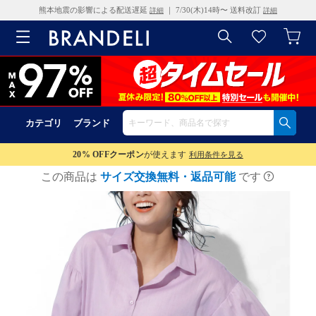
熊本地震の影響による配送遅延
｜ 7/30(木)14時〜 送料改訂
詳細
詳細
カテゴリ
ブランド
20% OFF
クーポン
が使えます
利用条件を見る
この商品は
サイズ交換無料・返品可能
です