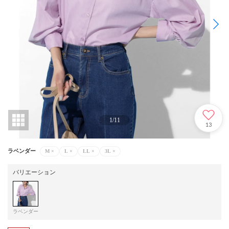
1
/
11
13
ラベンダー
M
×
L
×
LL
×
3L
×
バリエーション
ラベンダー