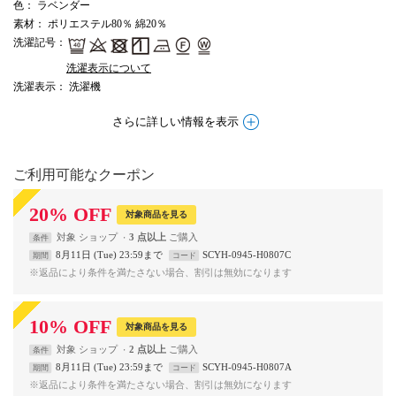
色
： ラベンダー
素材
： ポリエステル80％ 綿20％
洗濯記号
：
洗濯表示について
洗濯表示
： 洗濯機
さらに詳しい情報を表示
ご利用可能なクーポン
20
%
OFF
対象商品を見る
対象
ショップ
3 点以上
条件
8月11日 (Tue) 23:59まで
SCYH-0945-H0807C
期間
コード
※返品により条件を満たさない場合、割引は無効になります
10
%
OFF
対象商品を見る
対象
ショップ
2 点以上
条件
8月11日 (Tue) 23:59まで
SCYH-0945-H0807A
期間
コード
※返品により条件を満たさない場合、割引は無効になります