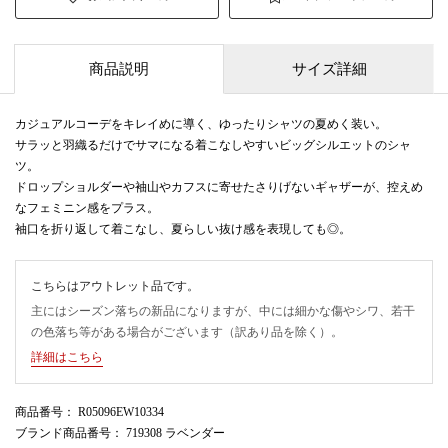
商品説明
サイズ詳細
カジュアルコーデをキレイめに導く、ゆったりシャツの夏めく装い。
サラッと羽織るだけでサマになる着こなしやすいビッグシルエットのシャ
ツ。
ドロップショルダーや袖山やカフスに寄せたさりげないギャザーが、控えめ
なフェミニン感をプラス。
袖口を折り返して着こなし、夏らしい抜け感を表現しても◎。
こちらはアウトレット品です。
主にはシーズン落ちの新品になりますが、中には細かな傷やシワ、若干
の色落ち等がある場合がございます（訳あり品を除く）。
詳細はこちら
商品番号
： R05096EW10334
ブランド商品番号
： 719308 ラベンダー