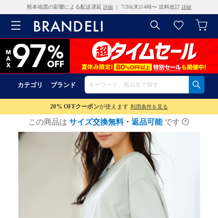
熊本地震の影響による配送遅延
｜ 7/30(木)14時〜 送料改訂
詳細
詳細
カテゴリ
ブランド
20% OFF
クーポン
が使えます
利用条件を見る
この商品は
サイズ交換無料・返品可能
です