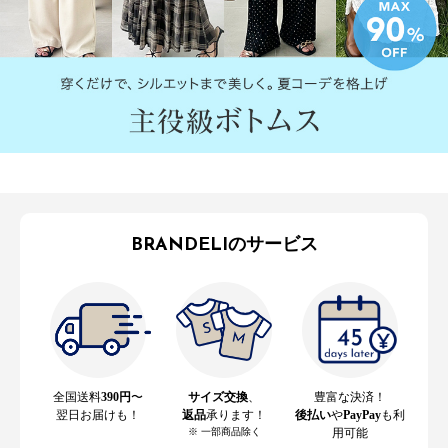
BRANDELIのサービス
全国送料
390円
〜
サイズ交換
、
豊富な決済！
翌日お届けも！
返品
承ります！
後払い
や
PayPay
も利
※ 一部商品除く
用可能