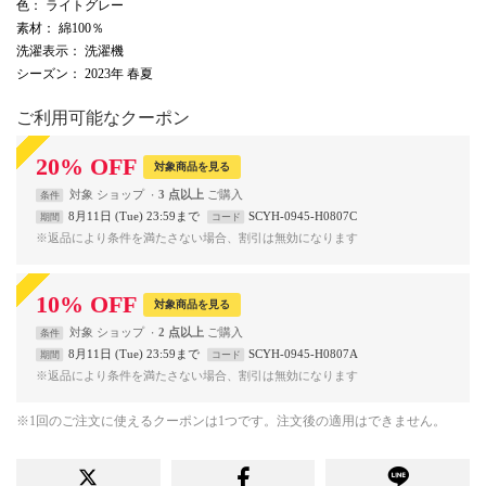
色
： ライトグレー
素材
： 綿100％
洗濯表示
： 洗濯機
シーズン
： 2023年 春夏
ご利用可能なクーポン
20
%
OFF
対象商品を見る
対象
ショップ
3 点以上
条件
8月11日 (Tue) 23:59まで
SCYH-0945-H0807C
期間
コード
※返品により条件を満たさない場合、割引は無効になります
10
%
OFF
対象商品を見る
対象
ショップ
2 点以上
条件
8月11日 (Tue) 23:59まで
SCYH-0945-H0807A
期間
コード
※返品により条件を満たさない場合、割引は無効になります
※1回のご注文に使えるクーポンは1つです。注文後の適用はできません。