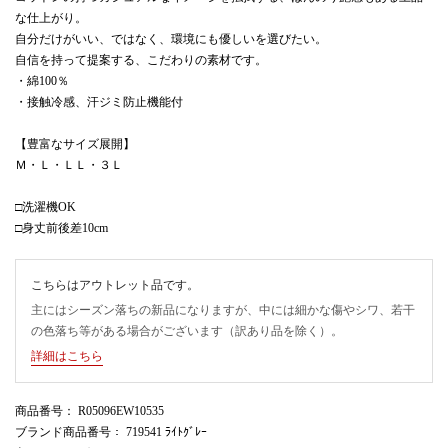
な仕上がり。
自分だけがいい、ではなく、環境にも優しいを選びたい。
自信を持って提案する、こだわりの素材です。
・綿100％
・接触冷感、汗ジミ防止機能付
【豊富なサイズ展開】
Ｍ・Ｌ・ＬＬ・３Ｌ
□洗濯機OK
□身丈前後差10cm
こちらはアウトレット品です。
主にはシーズン落ちの新品になりますが、中には細かな傷やシワ、若干
の色落ち等がある場合がございます（訳あり品を除く）。
詳細はこちら
商品番号
： R05096EW10535
ブランド商品番号
： 719541 ﾗｲﾄｸﾞﾚｰ