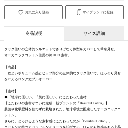
お気に入り登録
マイブランドに登録
商品説明
サイズ詳細
タック使いの立体的シルエットでさりげなく体型をカバーして華奢見せ。
オーガニックコットン使用の綿100％素材。
【商品】
・程よいボリューム感とヒップ部分の立体的なタック使いで、ほっそり見せ
を叶えるロング丈プルオーバー
【素材】
◆「地球に優しい」「肌に優しい」にこだわった素材
【こだわりの素材がついに完成！新ブランドの『Beautiful Cotton』】
農薬や化学肥料を使わずに栽培された、地球環境に配慮したオーガニックコ
ットン。
さらに、とろけるような素材感にこだわったのが「Beautiful Cotton」。
コットンの持つカジュアルなイメージを払拭する、ほんのり艶感もある上品