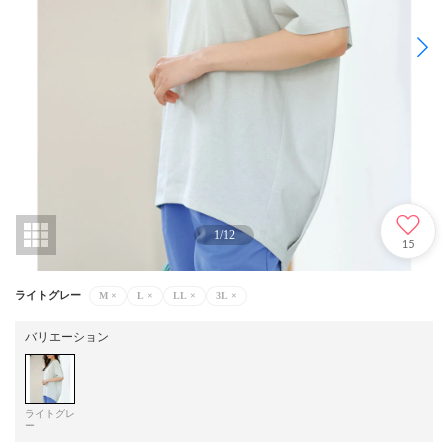
1
/
12
15
ライトグレー
M
×
L
×
LL
×
3L
×
バリエーション
ライトグレ
ー