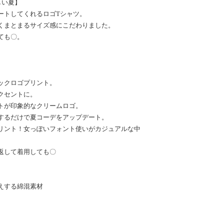
しい夏】
ートしてくれるロゴTシャツ。
くまとまるサイズ感にこだわりました。
ても〇。
ックロゴプリント。
クセントに。
トが印象的なクリームロゴ。
するだけで夏コーデをアップデート。
リント！女っぽいフォント使いがカジュアルな中
返して着用しても〇
えする綿混素材