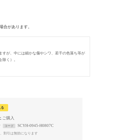
る場合があります。
ますが、中には細かな傷やシワ、若干の色落ち等が
を除く）。
見る
上
で
SCYH-0945-H0807C
コード
、割引は無効になります