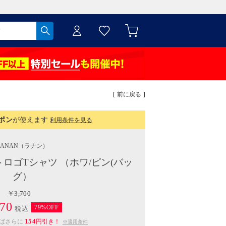
[ 前に戻る ]
ポン
が使えます
利用条件を見る
RANAN
（ラナン）
ロゴTシャツ （ホワ/ピン(バッ
グ）
￥3,700
70
79%OFF
税込
154
えばさらに
円引き！
※適用条件