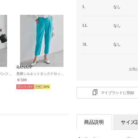
L
なし
LL
なし
3L
なし
RANAN
お気
美脚シルエットタックパンツ（股下61㎝） （ファニーブルー61）
美脚シルエットタッククロップドパンツ （ファニーブルー）
￥599
81%
20
マイブランドに登録
商品説明
サイズ