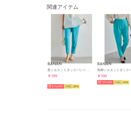
関連アイテム
RANAN
RANAN
美シルエットタックパンツ （ファニーブルー65）
￥599
￥599
SELECT
79%
20
81%
20