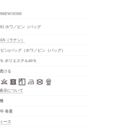
096EW10560
9492 ホワ／ピン（バッグ
AN
（ラナン）
/ピン(バッグ（ホワ／ピン（バッグ）
0％ ポリエステル40％
透ける
表示について
機
3年 春夏
ィース