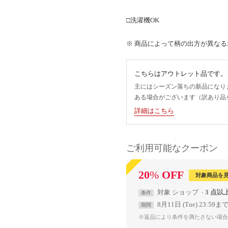
□洗濯機OK
※ 商品によって柄の出方が異な
こちらはアウトレット品です。
主にはシーズン落ちの新品になり
ある場合がございます（訳あり品
詳細はこちら
ご利用可能なクーポン
20
%
OFF
対象商品を
対象
ショップ
3 点以
条件
8月11日 (Tue) 23:59ま
期間
※返品により条件を満たさない場合