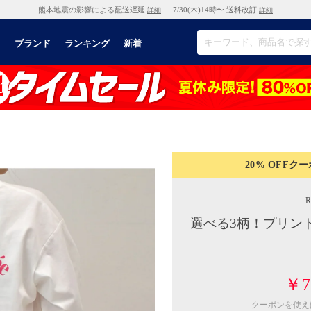
熊本地震の影響による配送遅延
｜ 7/30(木)14時〜 送料改訂
詳細
詳細
リ
ブランド
ランキング
新着
20% OFF
クー
選べる3柄！プリント
￥7
クーポンを使