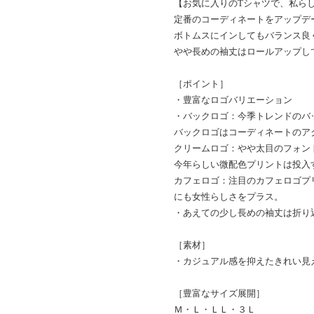
【お気に入りのTシャツで、私ら
定番のコーディネートをアップデ
ボトムスにインしてもバランス良
やや長めの袖丈はロールアップし
［ポイント］
・豊富なロゴバリエーション
・バックロゴ：今季トレンドのバ
バックロゴはコーディネートのア
クリームロゴ：やや太目のフォン
今年らしい微配色プリントは投入
カフェロゴ：注目のカフェロゴプ
にも女性らしさをプラス。
・あえての少し長めの袖丈は折り
［素材］
・カジュアル感を抑えたきれい見
［豊富なサイズ展開］
Ｍ・Ｌ・ＬＬ・３Ｌ