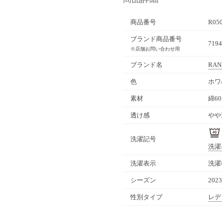
商品番号
R05
ブランド商品番号
71
※店舗お問い合わせ用
ブランド名
RAN
色
ホワ
素材
綿6
透け感
やや
洗濯記号
洗濯
洗濯表示
洗濯
シーズン
202
性別タイプ
レデ