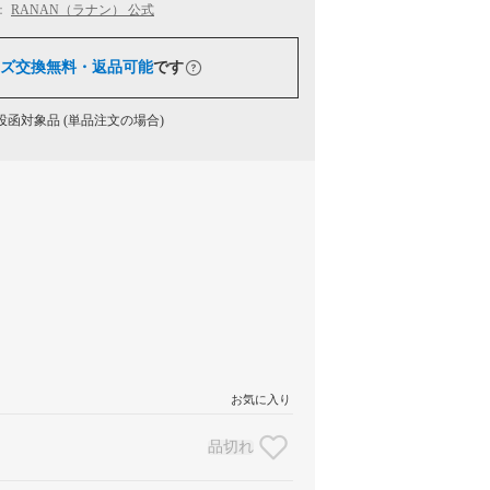
：
RANAN（ラナン） 公式
ズ交換無料・返品可能
です
函対象品 (単品注文の場合)
お気に入り
品切れ