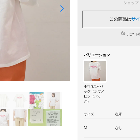
ショップ
この商品は
サイ
ポスト投
バリエーション
ホワ/ピン(バ
ッグ（ホワ／
ピン（バッ
グ）
サイズ
在庫
M
なし