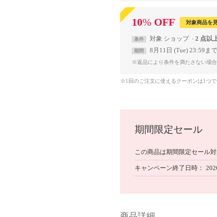
10
%
OFF
対象商品を
対象
ショップ
2 点以
条件
8月11日 (Tue) 23:59ま
期間
※返品により条件を満たさない場合
※1回のご注文に使えるクーポンは1つ
期間限定セール
この商品は期間限定セール対
キャンペーン終了日時
202
商品詳細