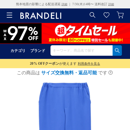
熊本地震の影響による配送遅延
｜ 7/30(木)14時〜 送料改訂
詳細
詳細
カテゴリ
ブランド
20% OFF
クーポン
が使えます
利用条件を見る
この商品は
サイズ交換無料・返品可能
です