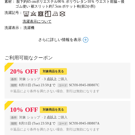
素材
： 股下約65 cmポリエステル90％ ポリウレタン10％ ウエスト前脇～後
ゴム使い 裾スリット約7.5cm ポケット有(前2か所)
洗濯記号
：
洗濯表示について
洗濯表示
： 洗濯機
さらに詳しい情報を表示
ご利用可能なクーポン
20
%
OFF
対象商品を見る
対象
ショップ
3 点以上
条件
8月11日 (Tue) 23:59まで
SCYH-0945-H0807C
期間
コード
※返品により条件を満たさない場合、割引は無効になります
10
%
OFF
対象商品を見る
対象
ショップ
2 点以上
条件
8月11日 (Tue) 23:59まで
SCYH-0945-H0807A
期間
コード
※返品により条件を満たさない場合、割引は無効になります