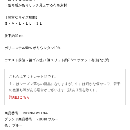
・落ち感がありリッチ見えする布帛素材
【豊富なサイズ展開】
Ｓ・Ｍ・Ｌ・ＬＬ・３Ｌ
股下約65 cm
ポリエステル90％ ポリウレタン10％
ウエスト前脇～後ゴム使い 裾スリット約7.5cm ポケット有(前2か所)
こちらはアウトレット品です。
主にはシーズン落ちの新品になりますが、中には細かな傷やシワ、若干
の色落ち等がある場合がございます（訳あり品を除く）。
詳細はこちら
商品番号
： R05096EW11264
ブランド商品番号
： 719818 ブルー
色
： ブルー