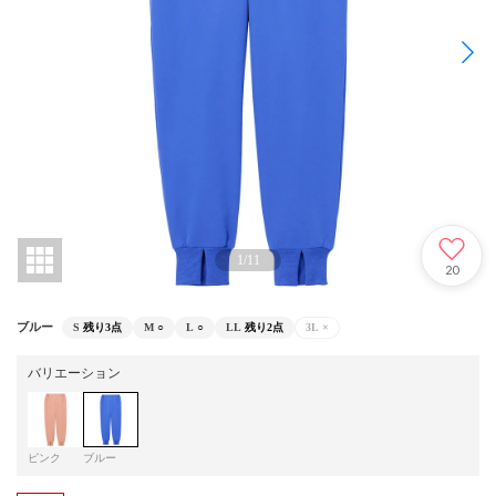
1
/
11
20
ブルー
S
残り3点
M
○
L
○
LL
残り2点
3L
×
バリエーション
ピンク
ブルー