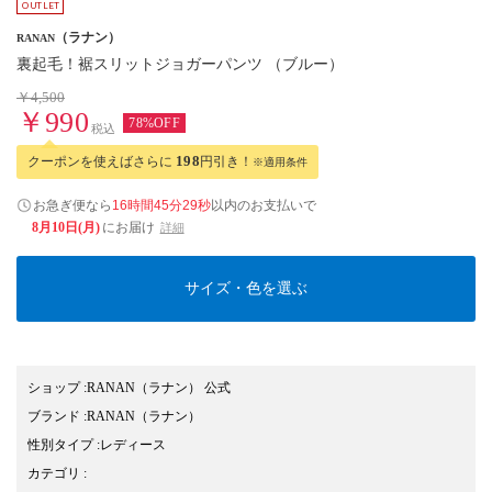
（ラナン）
RANAN
裏起毛！裾スリットジョガーパンツ （ブルー）
￥4,500
￥990
78%OFF
税込
クーポンを使えばさらに
198
円引き！
※適用条件
お急ぎ便なら
16時間45分28秒
以内
のお支払いで
8月10日(月)
にお届け
詳細
サイズ・色を選ぶ
ショップ
:
RANAN（ラナン） 公式
ブランド
:
RANAN
（ラナン）
性別タイプ
:
レディース
カテゴリ
: