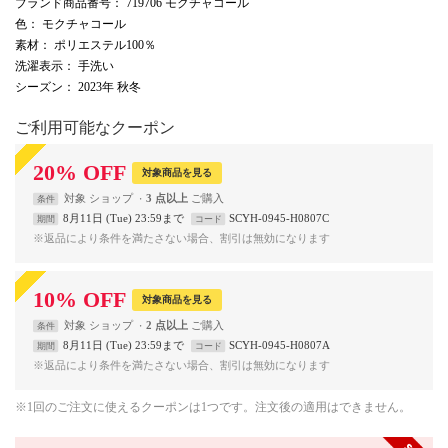
ブランド商品番号
： 719706 モクチャコール
色
： モクチャコール
素材
： ポリエステル100％
洗濯表示
： 手洗い
シーズン
： 2023年 秋冬
ご利用可能なクーポン
20
%
OFF
対象商品を見る
対象
ショップ
3 点以上
条件
8月11日 (Tue) 23:59まで
SCYH-0945-H0807C
期間
コード
※返品により条件を満たさない場合、割引は無効になります
10
%
OFF
対象商品を見る
対象
ショップ
2 点以上
条件
8月11日 (Tue) 23:59まで
SCYH-0945-H0807A
期間
コード
※返品により条件を満たさない場合、割引は無効になります
※1回のご注文に使えるクーポンは1つです。注文後の適用はできません。