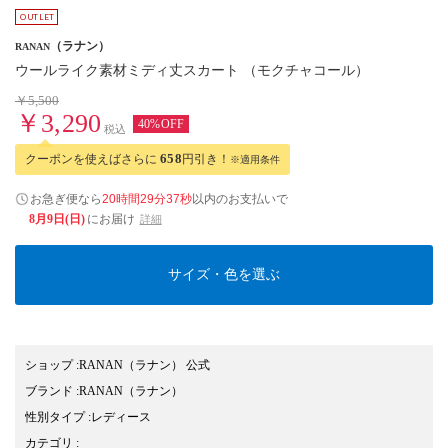
（ラナン）
RANAN
ウールライク素材ミディ丈スカート （モクチャコール）
￥5,500
￥3,290
40%OFF
税込
クーポンを使えばさらに
658
円引き！
※適用条件
お急ぎ便なら
20時間29分36秒
以内
のお支払いで
8月9日(日)
にお届け
詳細
サイズ・色を選ぶ
ショップ
:
RANAN（ラナン） 公式
ブランド
:
RANAN
（ラナン）
性別タイプ
:
レディース
カテゴリ
: