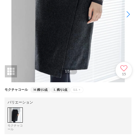
1
/
14
15
モクチャコール
M
残り2点
L
残り2点
LL
×
バリエーション
モクチャコ
ール