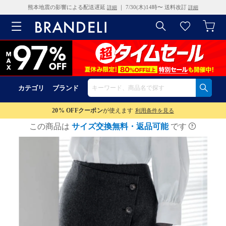
熊本地震の影響による配送遅延
｜ 7/30(木)14時〜 送料改訂
詳細
詳細
カテゴリ
ブランド
20% OFF
クーポン
が使えます
利用条件を見る
この商品は
サイズ交換無料・返品可能
です