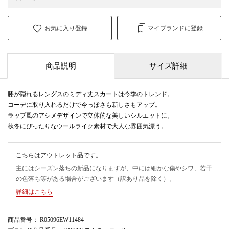
お気に入り登録
マイブランドに登録
商品説明
サイズ詳細
膝が隠れるレングスのミディ丈スカートは今季のトレンド。
コーデに取り入れるだけで今っぽさも新しさもアップ。
ラップ風のアシメデザインで立体的な美しいシルエットに。
秋冬にぴったりなウールライク素材で大人な雰囲気漂う。
こちらはアウトレット品です。
主にはシーズン落ちの新品になりますが、中には細かな傷やシワ、若干
の色落ち等がある場合がございます（訳あり品を除く）。
詳細はこちら
商品番号
： R05096EW11484