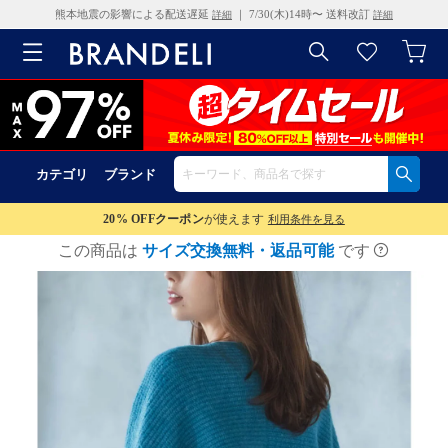
熊本地震の影響による配送遅延
｜ 7/30(木)14時〜 送料改訂
詳細
詳細
カテゴリ
ブランド
20% OFF
クーポン
が使えます
利用条件を見る
この商品は
サイズ交換無料・返品可能
です