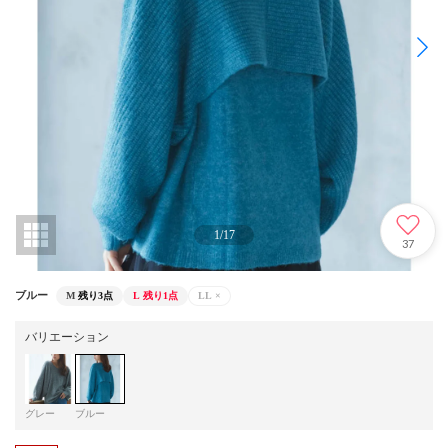
1
/
17
37
ブルー
M
残り3点
L
残り1点
LL
×
バリエーション
グレー
ブルー