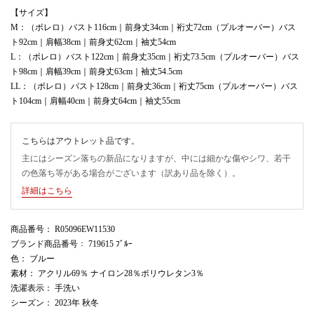
【サイズ】
M：（ボレロ）バスト116cm｜前身丈34cm｜裄丈72cm（プルオーバー）バス
ト92cm｜肩幅38cm｜前身丈62cm｜袖丈54cm
L：（ボレロ）バスト122cm｜前身丈35cm｜裄丈73.5cm（プルオーバー）バス
ト98cm｜肩幅39cm｜前身丈63cm｜袖丈54.5cm
LL：（ボレロ）バスト128cm｜前身丈36cm｜裄丈75cm（プルオーバー）バス
ト104cm｜肩幅40cm｜前身丈64cm｜袖丈55cm
こちらはアウトレット品です。
主にはシーズン落ちの新品になりますが、中には細かな傷やシワ、若干
の色落ち等がある場合がございます（訳あり品を除く）。
詳細はこちら
商品番号
： R05096EW11530
ブランド商品番号
： 719615 ﾌﾞﾙｰ
色
： ブルー
素材
： アクリル69％ ナイロン28％ポリウレタン3％
洗濯表示
： 手洗い
シーズン
： 2023年 秋冬