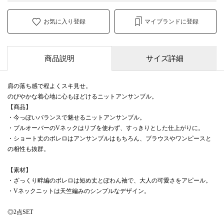
お気に入り登録
マイブランドに登録
商品説明
サイズ詳細
肩の落ち感で程よくスキ見せ。
のびやかな着心地に心もほどけるニットアンサンブル。
【商品】
・今っぽいバランスで魅せるニットアンサンブル。
・プルオーバーのVネックはリブを使わず、すっきりとした仕上がりに。
・ショート丈のボレロはアンサンブルはもちろん、ブラウスやワンピースと
の相性も抜群。
【素材】
・ざっくり畔編のボレロは短め丈とぽわん袖で、大人の可愛さをアピール。
・Vネックニットは天竺編みのシンプルなデザイン。
◎2点SET