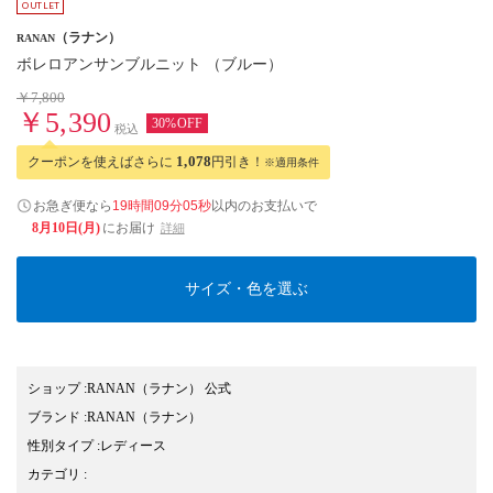
（ラナン）
RANAN
ボレロアンサンブルニット （ブルー）
￥7,800
￥5,390
30%OFF
税込
クーポンを使えばさらに
1,078
円引き！
※適用条件
お急ぎ便なら
19時間09分05秒
以内
のお支払いで
8月10日(月)
にお届け
詳細
サイズ・色を選ぶ
ショップ
:
RANAN（ラナン） 公式
ブランド
:
RANAN
（ラナン）
性別タイプ
:
レディース
カテゴリ
: