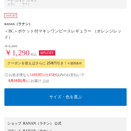
ール（レギ
ク（レギュ
ュラ）
ラー）
（ラナン）
RANAN
＜BC＞ポケット付マキシワンピースレギュラー （オレンジレッ
ド）
￥3,300
￥1,290
60%OFF
税込
クーポンを使えばさらに
258
円引き！
※適用条件
お急ぎ便なら
16時間51分44秒
以内
のお支払いで
8月10日(月)
にお届け
詳細
サイズ・色を選ぶ
ショップ
:
RANAN（ラナン） 公式
ブランド
:
RANAN
（ラナン）