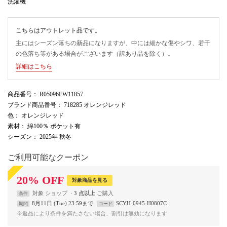
洗濯機
こちらはアウトレット品です。
主にはシーズン落ちの新品になりますが、中には細かな傷やシワ、若干
の色落ち等がある場合がございます（訳あり品を除く）。
詳細はこちら
商品番号
： R05096EW11857
ブランド商品番号
： 718285 オレンジレッド
色
： オレンジレッド
素材
： 綿100％ ポケット有
シーズン
： 2025年 秋冬
ご利用可能なクーポン
20
%
OFF
対象商品を見る
対象
ショップ
3 点以上
条件
8月11日 (Tue) 23:59まで
SCYH-0945-H0807C
期間
コード
※返品により条件を満たさない場合、割引は無効になります