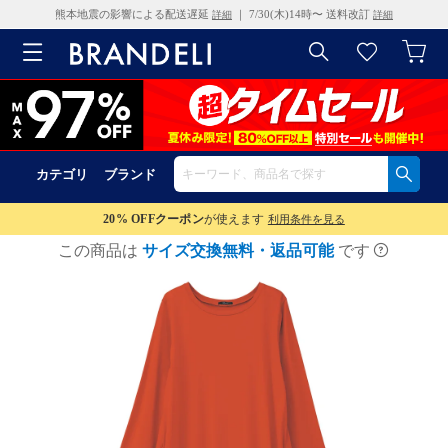
熊本地震の影響による配送遅延
｜ 7/30(木)14時〜 送料改訂
詳細
詳細
カテゴリ
ブランド
20% OFF
クーポン
が使えます
利用条件を見る
この商品は
サイズ交換無料・返品可能
です