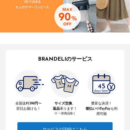
BRANDELIのサービス
全国送料
390円
〜
サイズ交換
、
豊富な決済！
翌日お届けも！
返品
承ります！
後払い
や
PayPay
も利
※ 一部商品除く
用可能
サービスの詳細はこちら