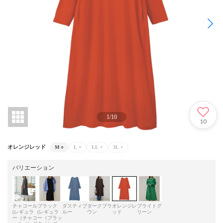
1
/
10
10
オレンジレッド
M
○
L
×
LL
×
3L
×
バリエーション
チャコール
ブラック
ダスティブ
ダークブラ
オレンジレ
ブライトグ
(レギュラ
(レギュラ
ルー
ウン
ッド
リーン
ー（チャコ
ー（ブラッ