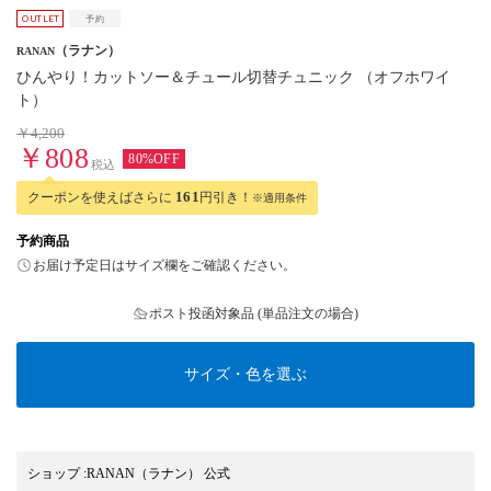
（ラナン）
RANAN
ひんやり！カットソー＆チュール切替チュニック （オフホワイ
ト）
￥4,200
￥808
80%OFF
税込
クーポンを使えばさらに
161
円引き！
※適用条件
予約商品
お届け予定日はサイズ欄をご確認ください。
ポスト投函対象品 (単品注文の場合)
サイズ・色を選ぶ
ショップ
:
RANAN（ラナン） 公式