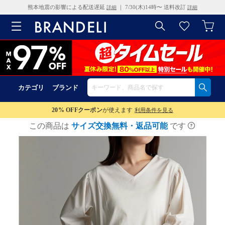
熊本地震の影響による配送遅延
｜ 7/30(木)14時〜 送料改訂
詳細
詳細
カテゴリ
ブランド
20% OFF
クーポン
が使えます
利用条件を見る
この商品は
サイズ交換無料・返品可能
です