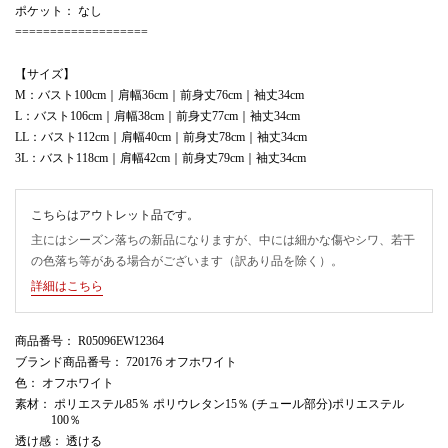
ポケット： なし
===================
【サイズ】
M：バスト100cm｜肩幅36cm｜前身丈76cm｜袖丈34cm
L：バスト106cm｜肩幅38cm｜前身丈77cm｜袖丈34cm
LL：バスト112cm｜肩幅40cm｜前身丈78cm｜袖丈34cm
3L：バスト118cm｜肩幅42cm｜前身丈79cm｜袖丈34cm
こちらはアウトレット品です。
主にはシーズン落ちの新品になりますが、中には細かな傷やシワ、若干
の色落ち等がある場合がございます（訳あり品を除く）。
詳細はこちら
商品番号
： R05096EW12364
ブランド商品番号
： 720176 オフホワイト
色
： オフホワイト
素材
： ポリエステル85％ ポリウレタン15％ (チュール部分)ポリエステル
100％
透け感
： 透ける