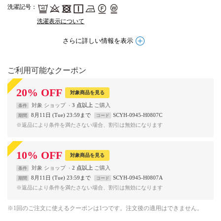
洗濯記号
：
洗濯表示について
さらに詳しい情報を表示
ご利用可能なクーポン
20
%
OFF
対象商品を見る
対象
ショップ
3 点以上
条件
8月11日 (Tue) 23:59まで
SCYH-0945-H0807C
期間
コード
※返品により条件を満たさない場合、割引は無効になります
10
%
OFF
対象商品を見る
対象
ショップ
2 点以上
条件
8月11日 (Tue) 23:59まで
SCYH-0945-H0807A
期間
コード
※返品により条件を満たさない場合、割引は無効になります
※1回のご注文に使えるクーポンは1つです。注文後の適用はできません。