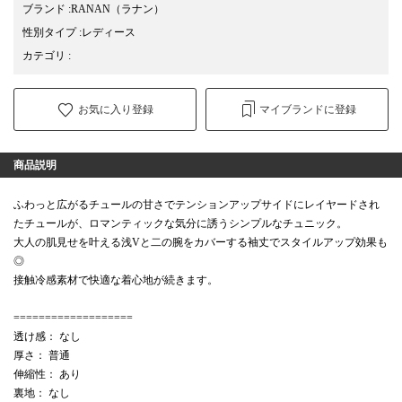
ブランド
:
RANAN
（ラナン）
性別タイプ
:
レディース
カテゴリ
:
お気に入り登録
マイブランドに登録
商品説明
ふわっと広がるチュールの甘さでテンションアップサイドにレイヤードされ
たチュールが、ロマンティックな気分に誘うシンプルなチュニック。
大人の肌見せを叶える浅Vと二の腕をカバーする袖丈でスタイルアップ効果も
◎
接触冷感素材で快適な着心地が続きます。
===================
透け感： なし
厚さ： 普通
伸縮性： あり
裏地： なし