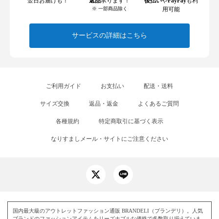
翌日お届けも！
返品
承ります！
後払い
や
PayPay
も利
※ 一部商品除く
用可能
サービスの詳細はこちら
ご利用ガイド
お支払い
配送・送料
サイズ交換
返品・返金
よくあるご質問
各種規約
特定商取引に基づく表示
なりすましメール・サイトにご注意ください
国内最大級のアウトレットファッション通販 BRANDELI（ブランデリ）。人気
ブランドのファッションアイテムをリーズナブルな価格で多数取り揃えていま