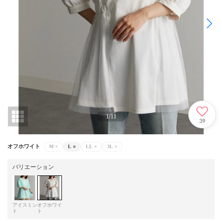
1
/
11
39
オフホワイト
M
×
L
○
LL
×
3L
×
バリエーション
アイスミン
オフホワイ
ト
ト