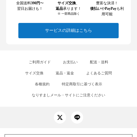
全国送料
390円
〜
サイズ交換
、
豊富な決済！
翌日お届けも！
返品
承ります！
後払い
や
PayPay
も利
※ 一部商品除く
用可能
サービスの詳細はこちら
ご利用ガイド
お支払い
配送・送料
サイズ交換
返品・返金
よくあるご質問
各種規約
特定商取引に基づく表示
なりすましメール・サイトにご注意ください