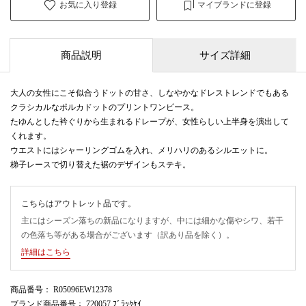
お気に入り登録
マイブランドに登録
商品説明
サイズ詳細
大人の女性にこそ似合うドットの甘さ、しなやかなドレストレンドでもある
クラシカルなポルカドットのプリントワンピース。
たゆんとした衿ぐりから生まれるドレープが、女性らしい上半身を演出して
くれます。
ウエストにはシャーリングゴムを入れ、メリハリのあるシルエットに。
梯子レースで切り替えた裾のデザインもステキ。
こちらはアウトレット品です。
主にはシーズン落ちの新品になりますが、中には細かな傷やシワ、若干
の色落ち等がある場合がございます（訳あり品を除く）。
詳細はこちら
商品番号
： R05096EW12378
ブランド商品番号
： 720057 ﾌﾞﾗｯｸｹｲ