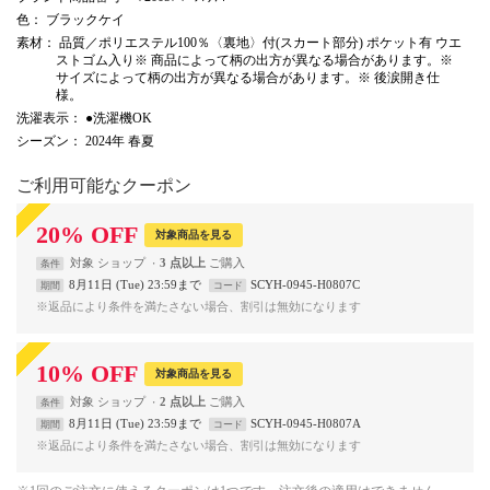
色
： ブラックケイ
素材
： 品質／ポリエステル100％〈裏地〉付(スカート部分) ポケット有 ウエ
ストゴム入り※ 商品によって柄の出方が異なる場合があります。※
サイズによって柄の出方が異なる場合があります。※ 後涙開き仕
様。
洗濯表示
： ●洗濯機OK
シーズン
： 2024年 春夏
ご利用可能なクーポン
20
%
OFF
対象商品を見る
対象
ショップ
3 点以上
条件
8月11日 (Tue) 23:59まで
SCYH-0945-H0807C
期間
コード
※返品により条件を満たさない場合、割引は無効になります
10
%
OFF
対象商品を見る
対象
ショップ
2 点以上
条件
8月11日 (Tue) 23:59まで
SCYH-0945-H0807A
期間
コード
※返品により条件を満たさない場合、割引は無効になります