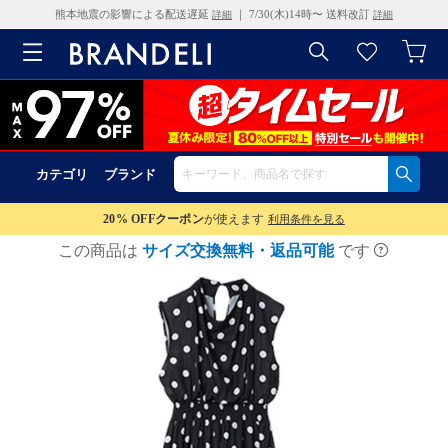
熊本地震の影響による配送遅延
｜ 7/30(木)14時〜 送料改訂
詳細
詳細
カテゴリ
ブランド
20% OFF
クーポン
が使えます
利用条件を見る
この商品は
サイズ交換無料・返品可能
です