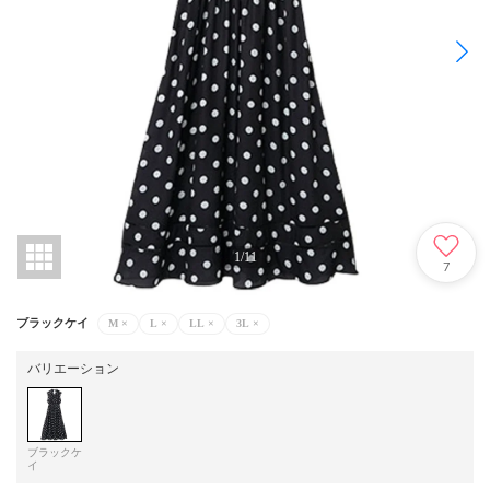
1
/
11
7
ブラックケイ
M
×
L
×
LL
×
3L
×
バリエーション
ブラックケ
イ