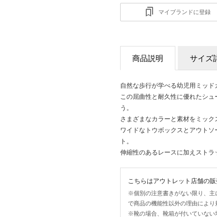
マイブランドに登録
商品説明
サイズ
自然な歩行が学べる幼児用ミッドカ
この屈曲性と耐久性に優れたシュ
う。
さまざまなカラーと素材をミック
ワイドなトウボックスとアウトソ
ト。
伸縮性のあるレースに加えストラ
こちらはアウトレット店舗の販
※個別の注意書きがない限り、主
で商品の機能性以外の理由により規
※靴の場合、靴箱が付いていない場