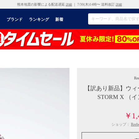
熊本地震の影響による配送遅延
｜ 7/30(木)14時〜 送料改訂
詳細
詳細
リ
ブランド
ランキング
新着
Re
【訳あり新品】ウィーボ
STORM X 
￥1,
ショップ：
Ree