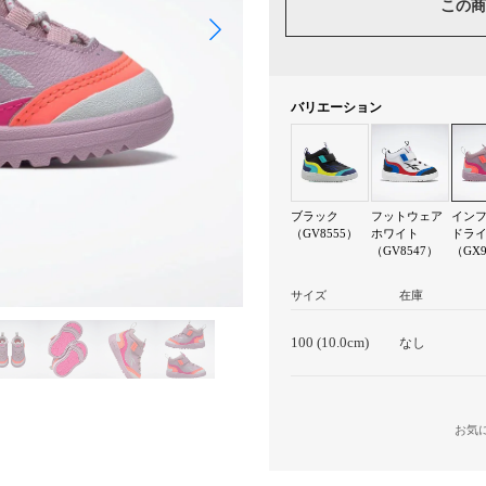
この商
バリエーション
ブラック
フットウェア
イン
（GV8555）
ホワイト
ドラ
（GV8547）
（GX9
サイズ
在庫
100 (10.0cm)
なし
お気