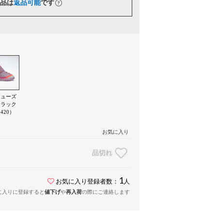
品は
返品可能
です
フューズ
イラック
420）
お気に入り
品切れ
1
お気に入り登録者数：
人
に入りに登録すると
値下げ
や
再入荷
の際にご連絡します