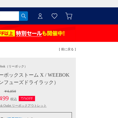
[ 前に戻る ]
ebok
（リーボック）
ックストーム X / WEEBOK
（インフューズドライラック）
￥6,050
499
75%OFF
税込
bok Outlet リーボックアウトレット