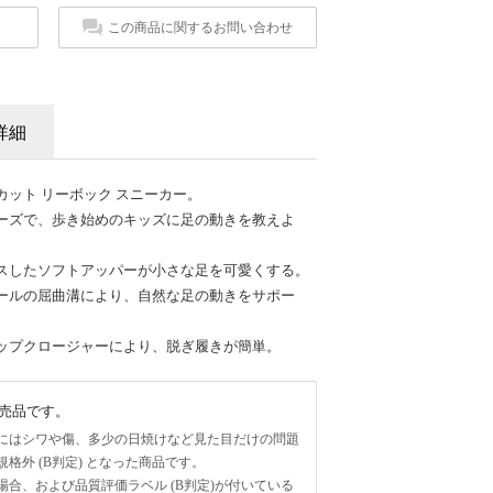
この商品に関するお問い合わせ
詳細
ット リーボック スニーカー。
ーズで、歩き始めのキッズに足の動きを教えよ
スしたソフトアッパーが小さな足を可愛くする。
ールの屈曲溝により、自然な足の動きをサポー
ップクロージャーにより、脱ぎ履きが簡単。
売品です。
にはシワや傷、多少の日焼けなど見た目だけの問題
格外 (B判定) となった商品です。
合、および品質評価ラベル (B判定)が付いている