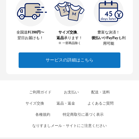
全国送料
390円
〜
サイズ交換
、
豊富な決済！
翌日お届けも！
返品
承ります！
後払い
や
PayPay
も利
※ 一部商品除く
用可能
サービスの詳細はこちら
ご利用ガイド
お支払い
配送・送料
サイズ交換
返品・返金
よくあるご質問
各種規約
特定商取引に基づく表示
なりすましメール・サイトにご注意ください