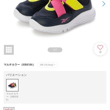
1
/
7
0
マルチカラー（HR0586）
100 (10.0cm)
×
バリエーション
マルチカラ
ー（HR058
6）