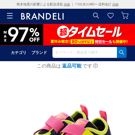
熊本地震の影響による配送遅延
｜ 7/30(木)14時〜 送料改訂
詳細
詳細
カテゴリ
ブランド
この商品は
返品可能
です