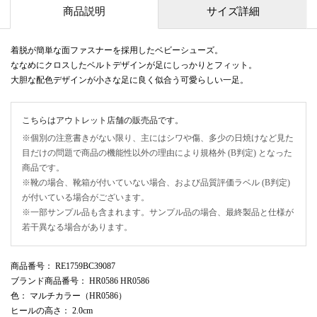
商品説明
サイズ詳細
着脱が簡単な面ファスナーを採用したベビーシューズ。
ななめにクロスしたベルトデザインが足にしっかりとフィット。
大胆な配色デザインが小さな足に良く似合う可愛らしい一足。
こちらはアウトレット店舗の販売品です。
※個別の注意書きがない限り、主にはシワや傷、多少の日焼けなど見た
目だけの問題で商品の機能性以外の理由により規格外 (B判定) となった
商品です。
※靴の場合、靴箱が付いていない場合、および品質評価ラベル (B判定)
が付いている場合がございます。
※一部サンプル品も含まれます。サンプル品の場合、最終製品と仕様が
若干異なる場合があります。
商品番号
： RE1759BC39087
ブランド商品番号
： HR0586 HR0586
色
： マルチカラー（HR0586）
ヒールの高さ
： 2.0cm