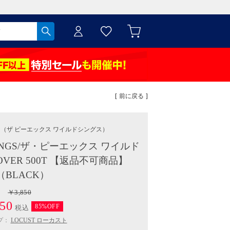
[ 前に戻る ]
S
（ザ ピーエックス ワイルドシングス）
THINGS/ザ・ピーエックス ワイルド
OVER 500T 【返品不可商品】
（BLACK）
￥3,850
50
85%OFF
税込
プ：
LOCUST ローカスト