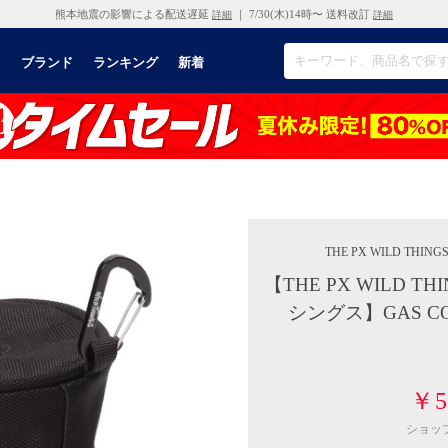
熊本地震の影響による配送遅延
｜ 7/30(木)14時〜 送料改訂
詳細
詳細
リ
ブランド
ランキング
新着
THE PX WILD THING
【THE PX WILD 
シングス】GAS C
￥5
ショッ