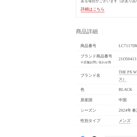
ある場合がございます（訳あり品
詳細はこちら
商品詳細
商品番号
LC7117D
ブランド商品番号
21O50413
※店舗お問い合わせ用
THE PX W
ブランド名
ス）
色
BLACK
原産国
中国
シーズン
2024年 
性別タイプ
メンズ