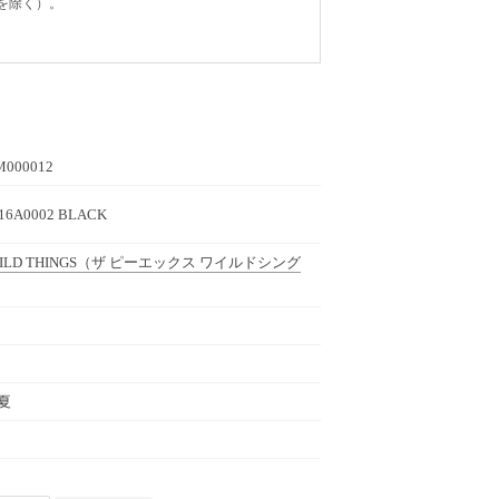
を除く）。
M000012
16A0002 BLACK
ILD THINGS
（ザ ピーエックス ワイルドシング
春夏