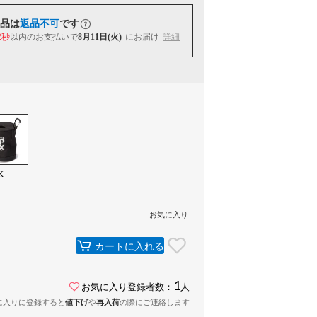
品は
返品不可
です
1秒
以内
のお支払いで
8月11日(火)
にお届け
詳細
K
お気に入り
カートに入れる
1
お気に入り登録者数：
人
に入りに登録すると
値下げ
や
再入荷
の際にご連絡します