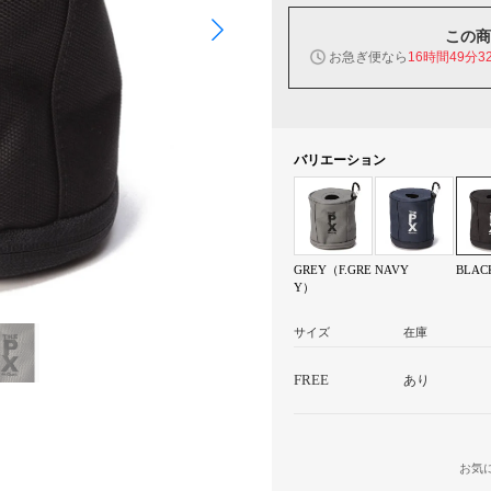
この商
お急ぎ便なら
16時間49分3
バリエーション
GREY（F.GRE
NAVY
BLAC
Y）
サイズ
在庫
FREE
あり
お気