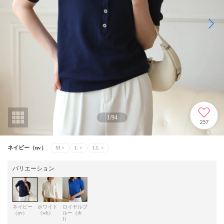
1
/
94
257
ネイビー（nv）
M
×
L
×
LL
×
バリエーション
ネイビー
ホワイト
ロイヤルブ
（nv）
（wh）
ルー（rb
l）