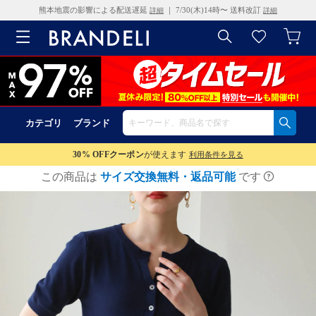
熊本地震の影響による配送遅延
｜ 7/30(木)14時〜 送料改訂
詳細
詳細
カテゴリ
ブランド
30% OFF
クーポン
が使えます
利用条件を見る
この商品は
サイズ交換無料・返品可能
です