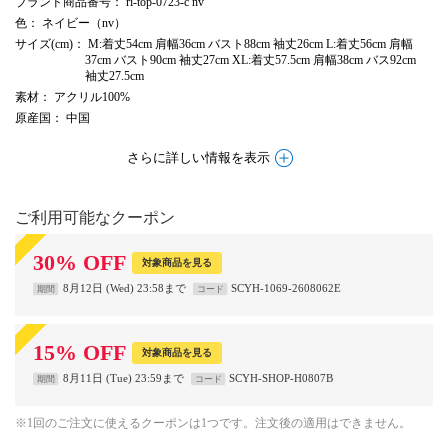
ブランド商品番号
： ri-top-0723-c nv
色
： ネイビー（nv）
サイズ(cm)
： M:着丈54cm 肩幅36cm バスト88cm 袖丈26cm L:着丈56cm 肩幅
37cm バスト90cm 袖丈27cm XL:着丈57.5cm 肩幅38cm バス92cm
袖丈27.5cm
素材
： アクリル100%
原産国
： 中国
さらに詳しい情報を表示
ご利用可能なクーポン
30
%
OFF
対象商品を見る
8月12日 (Wed) 23:58まで
SCYH-1069-2608062E
期間
コード
15
%
OFF
対象商品を見る
8月11日 (Tue) 23:59まで
SCYH-SHOP-H0807B
期間
コード
※1回のご注文に使えるクーポンは1つです。注文後の適用はできません。