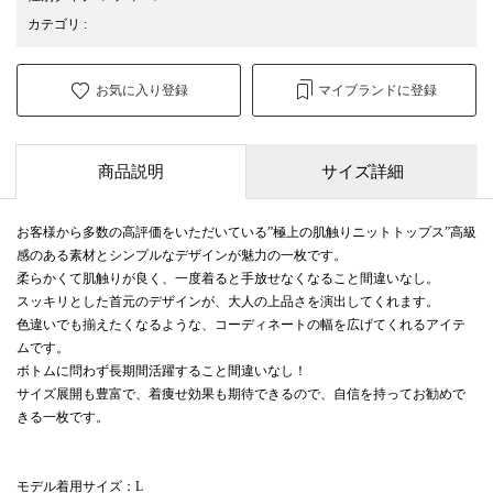
カテゴリ
:
お気に入り登録
マイブランドに登録
商品説明
サイズ詳細
お客様から多数の高評価をいただいている”極上の肌触りニットトップス”高級
感のある素材とシンプルなデザインが魅力の一枚です。
柔らかくて肌触りが良く、一度着ると手放せなくなること間違いなし。
スッキリとした首元のデザインが、大人の上品さを演出してくれます。
色違いでも揃えたくなるような、コーディネートの幅を広げてくれるアイテ
ムです。
ボトムに問わず長期間活躍すること間違いなし！
サイズ展開も豊富で、着痩せ効果も期待できるので、自信を持ってお勧めで
きる一枚です。
モデル着用サイズ：L