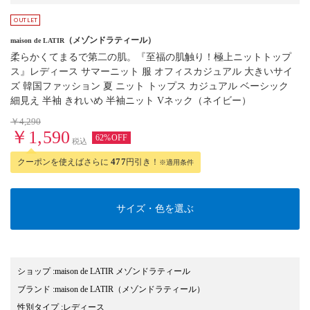
（メゾンドラティール）
maison de LATIR
柔らかくてまるで第二の肌。『至福の肌触り！極上ニットトップ
ス』レディース サマーニット 服 オフィスカジュアル 大きいサイ
ズ 韓国ファッション 夏 ニット トップス カジュアル ベーシック
細見え 半袖 きれいめ 半袖ニット Vネック（ネイビー）
￥4,290
￥1,590
62%OFF
税込
クーポンを使えばさらに
477
円引き！
※適用条件
サイズ・色を選ぶ
ショップ
:
maison de LATIR メゾンドラティール
ブランド
:
maison de LATIR
（メゾンドラティール）
性別タイプ
:
レディース