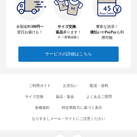
全国送料
390円
〜
サイズ交換
、
豊富な決済！
翌日お届けも！
返品
承ります！
後払い
や
PayPay
も利
※ 一部商品除く
用可能
サービスの詳細はこちら
ご利用ガイド
お支払い
配送・送料
サイズ交換
返品・返金
よくあるご質問
各種規約
特定商取引に基づく表示
なりすましメール・サイトにご注意ください