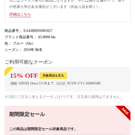
主にはシーズン落ちの新品になりますが、中には細かな傷やシワ、若干
の色落ち等がある場合がございます（訳あり品を除く）。
詳細はこちら
商品番号
： EA4380DW001027
ブランド商品番号
： 43-8090 blu
色
： ブルー（blu）
シーズン
： 2024年 秋冬
ご利用可能なクーポン
15
%
OFF
対象商品を見る
8月9日 (Sun) 23:58まで
SCYH-1711-2608050B
期間
コード
※1回のご注文に使えるクーポンは1つです。注文後の適用はできません。
期間限定セール
この商品は期間限定セール対象商品です。