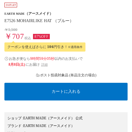
（アースメイド）
EARTH MADE
E7526 MOHAIRLIKE HAT （ブルー）
￥5,500
￥707
87%OFF
税込
クーポンを使えばさらに
106
円引き！
※適用条件
お急ぎ便なら
9時間59分04秒
以内
のお支払いで
8月8日(土)
にお届け
詳細
ポスト投函対象品 (単品注文の場合)
カートに入れる
ショップ
:
EARTH MADE（アースメイド） 公式
ブランド
:
EARTH MADE
（アースメイド）