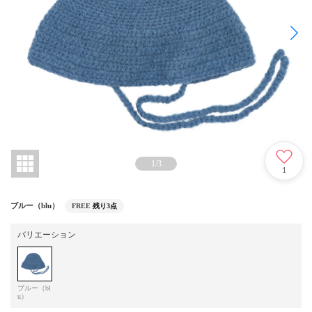
1
/
3
1
ブルー（blu）
FREE
残り3点
バリエーション
ブルー（bl
u）