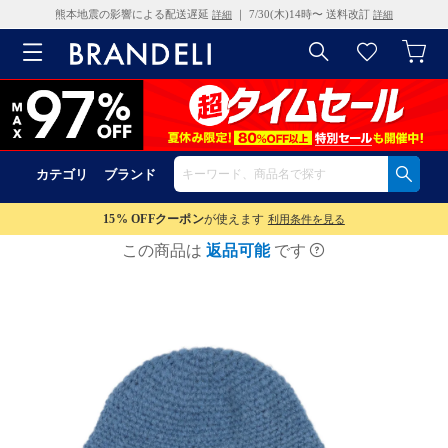
熊本地震の影響による配送遅延
｜ 7/30(木)14時〜 送料改訂
詳細
詳細
カテゴリ
ブランド
15% OFF
クーポン
が使えます
利用条件を見る
この商品は
返品可能
です