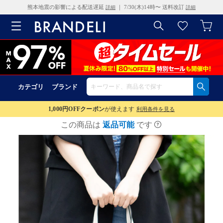
熊本地震の影響による配送遅延
｜ 7/30(木)14時〜 送料改訂
詳細
詳細
カテゴリ
ブランド
1,000円OFF
クーポン
が使えます
利用条件を見る
この商品は
返品可能
です