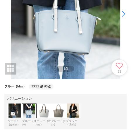
1
/
5
21
ブルー（blue）
FREE
残り3点
バリエーション
ベージュ
ブルー（bl
グレー（iv
グレー（gr
ブラック
（greige）
ue）
ory）
ay）
（black）