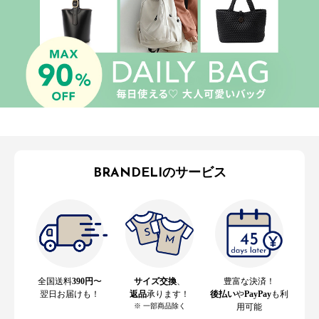
BRANDELIのサービス
全国送料
390円
〜
サイズ交換
、
豊富な決済！
翌日お届けも！
返品
承ります！
後払い
や
PayPay
も利
※ 一部商品除く
用可能