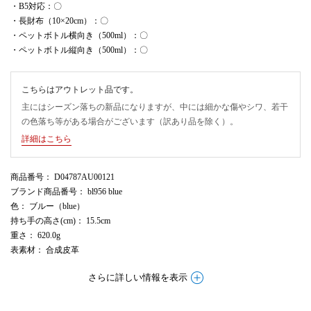
・B5対応：〇
・長財布（10×20cm）：〇
・ペットボトル横向き（500ml）：〇
・ペットボトル縦向き（500ml）：〇
こちらはアウトレット品です。
主にはシーズン落ちの新品になりますが、中には細かな傷やシワ、若干
の色落ち等がある場合がございます（訳あり品を除く）。
詳細はこちら
商品番号
： D04787AU00121
ブランド商品番号
： bl956 blue
色
： ブルー（blue）
持ち手の高さ(cm)
： 15.5cm
重さ
： 620.0g
表素材
： 合成皮革
さらに詳しい情報を表示