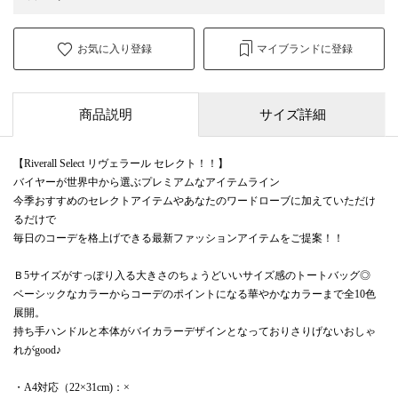
お気に入り登録
マイブランドに登録
商品説明
サイズ詳細
【Riverall Select リヴェラール セレクト！！】
バイヤーが世界中から選ぶプレミアムなアイテムライン
今季おすすめのセレクトアイテムやあなたのワードローブに加えていただけ
るだけで
毎日のコーデを格上げできる最新ファッションアイテムをご提案！！
Ｂ5サイズがすっぽり入る大きさのちょうどいいサイズ感のトートバッグ◎
ベーシックなカラーからコーデのポイントになる華やかなカラーまで全10色
展開。
持ち手ハンドルと本体がバイカラーデザインとなっておりさりげないおしゃ
れがgood♪
・A4対応（22×31cm)：×