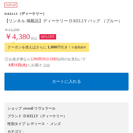
（ディーケリー）
D.KELLY
【リンネル 掲載品】ディーケリー D.KELLY バッグ （ブルー）
￥13,200
￥4,380
66%OFF
税込
クーポンを使えばさらに
1,000
円引き！
※適用条件
お急ぎ便なら
12時間36分17秒
以内
のお支払いで
8月11日(火)
にお届け
詳細
カートに入れる
ショップ
:
riverall リヴェラール
ブランド
:
D.KELLY
（ディーケリー）
性別タイプ
:
レディース
・
メンズ
カテゴリ
: