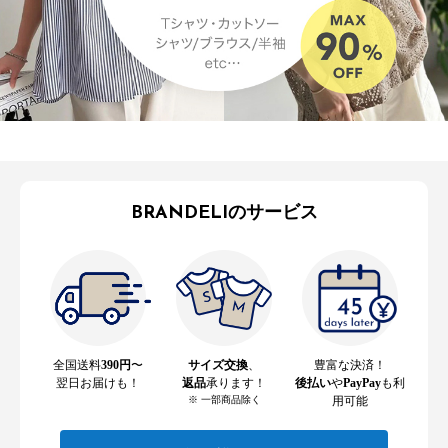
BRANDELIのサービス
全国送料
390円
〜
サイズ交換
、
豊富な決済！
翌日お届けも！
返品
承ります！
後払い
や
PayPay
も利
※ 一部商品除く
用可能