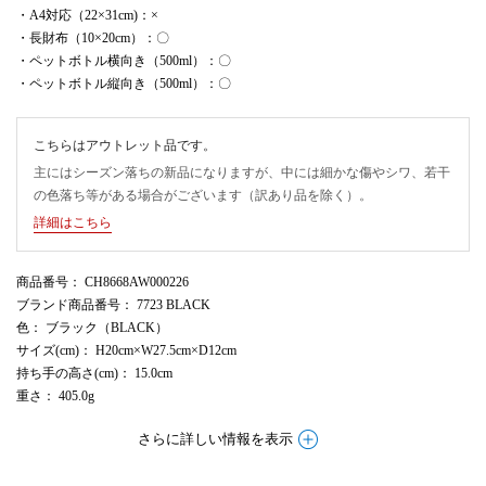
・A4対応（22×31cm)：×
・長財布（10×20cm）：〇
・ペットボトル横向き（500ml）：〇
・ペットボトル縦向き（500ml）：〇
こちらはアウトレット品です。
主にはシーズン落ちの新品になりますが、中には細かな傷やシワ、若干
の色落ち等がある場合がございます（訳あり品を除く）。
詳細はこちら
商品番号
： CH8668AW000226
ブランド商品番号
： 7723 BLACK
色
： ブラック（BLACK）
サイズ(cm)
： H20cm×W27.5cm×D12cm
持ち手の高さ(cm)
： 15.0cm
重さ
： 405.0g
さらに詳しい情報を表示