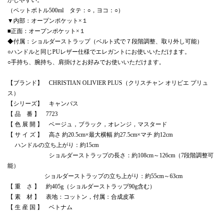
（ペットボトル500ml タテ：○，ヨコ：○）
▼内部：オープンポケット×１
■正面：オープンポケット×１
◆付属：ショルダーストラップ（ベルト式で７段階調整、取り外し可能）
○ハンドルと同じPUレザー仕様でエレガントにお使いいただけます。
○手持ち、腕持ち、肩掛けとお好みでお使いいただけます。
【ブランド】 CHRISTIAN OLIVIER PLUS（クリスチャン オリビエ プリュ
ス）
【シリーズ】 キャンパス
【 品 番 】 7723
【 色 展 開 】 ベージュ，ブラック，オレンジ，マスタード
【 サ イ ズ 】 高さ 約20.5cm×最大横幅 約27.5cm×マチ 約12cm
ハンドルの立ち上がり：約15cm
ショルダーストラップの長さ：約108cm～126cm（7段階調整可
能）
ショルダーストラップの立ち上がり：約55cm～63cm
【 重 さ 】 約405g（ショルダーストラップ90g含む）
【 素 材 】 表地：コットン，付属：合成皮革
【 生 産 国 】 ベトナム