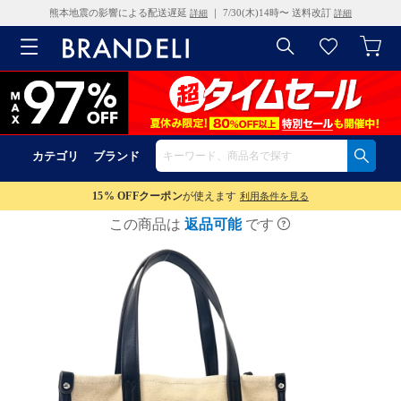
熊本地震の影響による配送遅延
｜ 7/30(木)14時〜 送料改訂
詳細
詳細
カテゴリ
ブランド
15% OFF
クーポン
が使えます
利用条件を見る
この商品は
返品可能
です