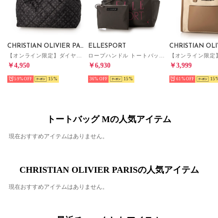
CHRISTIAN OLIVIER PARIS
ELLESPORT
【オンライン限定】ダイヤモンドキルティング 2WAYショルダーバッグ 軽量 はっ水生地 モノグラム （ブラック/ブラック）
ロープハンドル トートバッグ Mサイズ ミニポーチ付き 軽量 はっ水 （グレー(GRAY)）
￥4,950
￥6,930
￥3,999
59%
15
36%
15
61%
15
トートバッグ Mの人気アイテム
現在おすすめアイテムはありません。
CHRISTIAN OLIVIER PARISの人気アイテム
現在おすすめアイテムはありません。