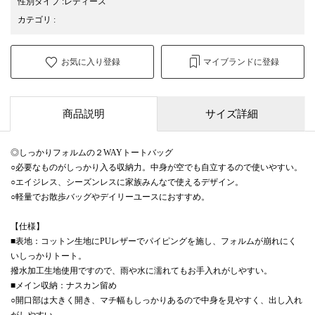
性別タイプ
:
レディース
カテゴリ
:
お気に入り登録
マイブランドに登録
商品説明
サイズ詳細
◎しっかりフォルムの２WAYトートバッグ
○必要なものがしっかり入る収納力。中身が空でも自立するので使いやすい。
○エイジレス、シーズンレスに家族みんなで使えるデザイン。
○軽量でお散歩バッグやデイリーユースにおすすめ。
【仕様】
■表地：コットン生地にPUレザーでパイピングを施し、フォルムが崩れにく
いしっかりトート。
撥水加工生地使用ですので、雨や水に濡れてもお手入れがしやすい。
■メイン収納：ナスカン留め
○開口部は大きく開き、マチ幅もしっかりあるので中身を見やすく、出し入れ
がしやすい。