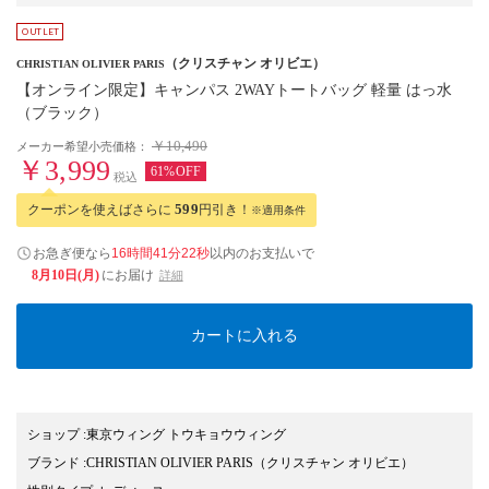
（クリスチャン オリビエ）
CHRISTIAN OLIVIER PARIS
【オンライン限定】キャンパス 2WAYトートバッグ 軽量 はっ水
（ブラック）
￥10,490
メーカー希望小売価格：
￥3,999
61%OFF
税込
クーポンを使えばさらに
599
円引き！
※適用条件
お急ぎ便なら
16時間41分21秒
以内
のお支払いで
8月10日(月)
にお届け
詳細
カートに入れる
ショップ
:
東京ウィング トウキョウウィング
ブランド
:
CHRISTIAN OLIVIER PARIS
（クリスチャン オリビエ）