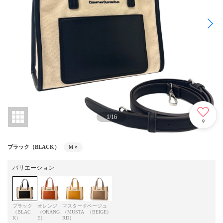
1
/
16
9
ブラック（BLACK）
M
○
バリエーション
ブラック
オレンジ
マスタード
ベージュ
（BLAC
（ORANG
（MUSTA
（BEIGE）
K）
E）
RD）