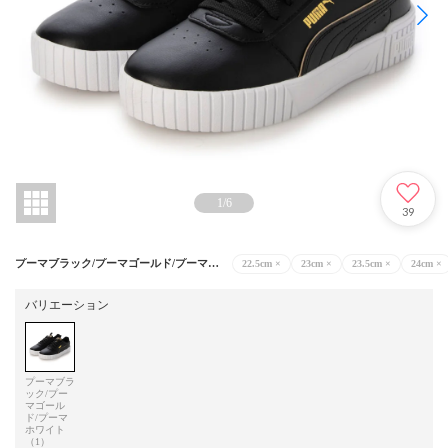
1
/
6
39
プーマブラック/プーマゴールド/プーマホワイト（1）
22.5cm
×
23cm
×
23.5cm
×
24cm
×
バリエーション
プーマブラ
ック/プー
マゴール
ド/プーマ
ホワイト
（1）