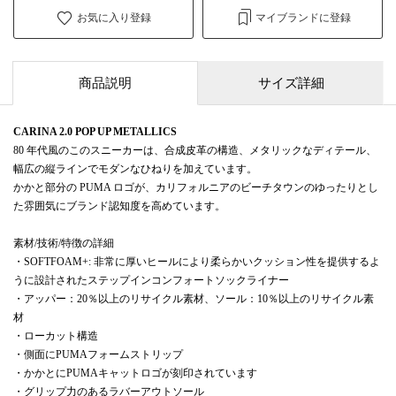
お気に入り登録
マイブランドに登録
商品説明
サイズ詳細
CARINA 2.0 POP UP METALLICS
80 年代風のこのスニーカーは、合成皮革の構造、メタリックなディテール、
幅広の縦ラインでモダンなひねりを加えています。
かかと部分の PUMA ロゴが、カリフォルニアのビーチタウンのゆったりとし
た雰囲気にブランド認知度を高めています。
素材/技術/特徴の詳細
・SOFTFOAM+: 非常に厚いヒールにより柔らかいクッション性を提供するよ
うに設計されたステップインコンフォートソックライナー
・アッパー：20％以上のリサイクル素材、ソール：10％以上のリサイクル素
材
・ローカット構造
・側面にPUMAフォームストリップ
・かかとにPUMAキャットロゴが刻印されています
・グリップ力のあるラバーアウトソール