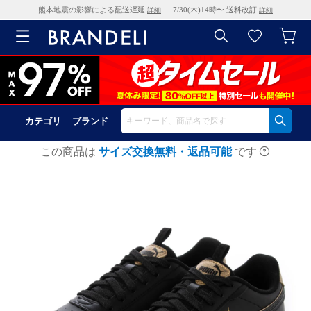
熊本地震の影響による配送遅延
｜ 7/30(木)14時〜 送料改訂
詳細
詳細
カテゴリ
ブランド
この商品は
サイズ交換無料・返品可能
です