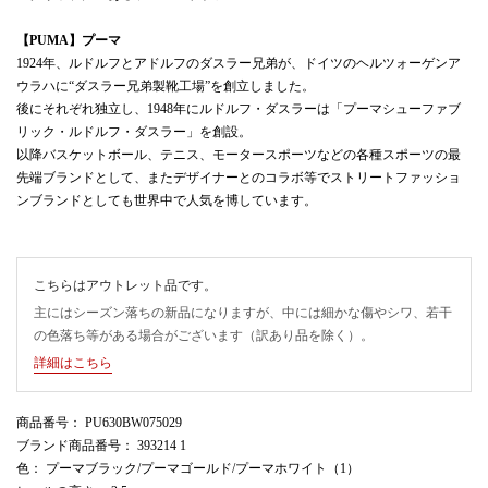
【PUMA】プーマ
1924年、ルドルフとアドルフのダスラー兄弟が、ドイツのヘルツォーゲンア
ウラハに“ダスラー兄弟製靴工場”を創立しました。
後にそれぞれ独立し、1948年にルドルフ・ダスラーは「プーマシューファブ
リック・ルドルフ・ダスラー」を創設。
以降バスケットボール、テニス、モータースポーツなどの各種スポーツの最
先端ブランドとして、またデザイナーとのコラボ等でストリートファッショ
ンブランドとしても世界中で人気を博しています。
こちらはアウトレット品です。
主にはシーズン落ちの新品になりますが、中には細かな傷やシワ、若干
の色落ち等がある場合がございます（訳あり品を除く）。
詳細はこちら
商品番号
： PU630BW075029
ブランド商品番号
： 393214 1
色
： プーマブラック/プーマゴールド/プーマホワイト（1）