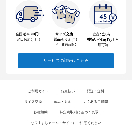
全国送料
390円
〜
サイズ交換
、
豊富な決済！
翌日お届けも！
返品
承ります！
後払い
や
PayPay
も利
※ 一部商品除く
用可能
サービスの詳細はこちら
ご利用ガイド
お支払い
配送・送料
サイズ交換
返品・返金
よくあるご質問
各種規約
特定商取引に基づく表示
なりすましメール・サイトにご注意ください