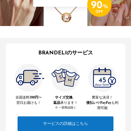
BRANDELIのサービス
全国送料
390円
〜
サイズ交換
、
豊富な決済！
翌日お届けも！
返品
承ります！
後払い
や
PayPay
も利
※ 一部商品除く
用可能
サービスの詳細はこちら