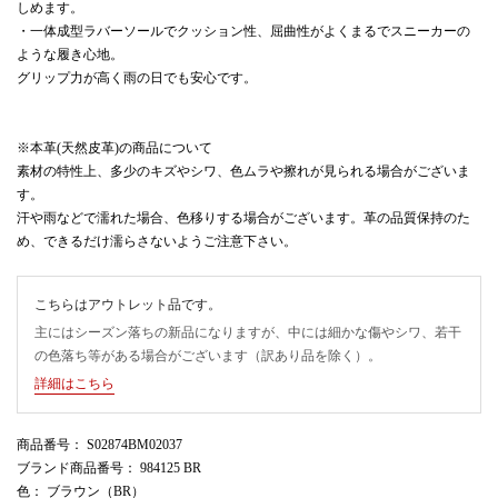
しめます。
・一体成型ラバーソールでクッション性、屈曲性がよくまるでスニーカーの
ような履き心地。
グリップ力が高く雨の日でも安心です。
※本革(天然皮革)の商品について
素材の特性上、多少のキズやシワ、色ムラや擦れが見られる場合がございま
す。
汗や雨などで濡れた場合、色移りする場合がございます。革の品質保持のた
め、できるだけ濡らさないようご注意下さい。
こちらはアウトレット品です。
主にはシーズン落ちの新品になりますが、中には細かな傷やシワ、若干
の色落ち等がある場合がございます（訳あり品を除く）。
詳細はこちら
商品番号
： S02874BM02037
ブランド商品番号
： 984125 BR
色
： ブラウン（BR）