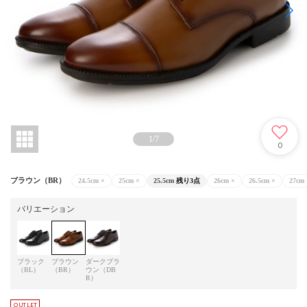
1
/
7
0
ブラウン（BR）
24.5cm
×
25cm
×
25.5cm
残り3点
26cm
×
26.5cm
×
27cm
バリエーション
ブラック
ブラウン
ダークブラ
（BL）
（BR）
ウン（DB
R）