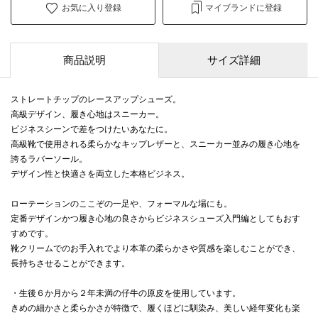
お気に入り登録
マイブランドに登録
商品説明
サイズ詳細
ストレートチップのレースアップシューズ。
高級デザイン、履き心地はスニーカー。
ビジネスシーンで差をつけたいあなたに。
高級靴で使用される柔らかなキップレザーと、スニーカー並みの履き心地を
誇るラバーソール。
デザイン性と快適さを両立した本格ビジネス。
ローテーションのここぞの一足や、フォーマルな場にも。
定番デザインかつ履き心地の良さからビジネスシューズ入門編としてもおす
すめです。
靴クリームでのお手入れでより本革の柔らかさや質感を楽しむことができ、
長持ちさせることができます。
・生後６か月から２年未満の仔牛の原皮を使用しています。
きめの細かさと柔らかさが特徴で、履くほどに馴染み、美しい経年変化も楽