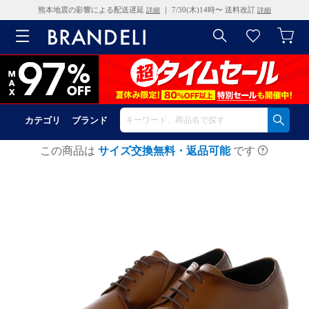
熊本地震の影響による配送遅延
｜ 7/30(木)14時〜 送料改訂
詳細
詳細
カテゴリ
ブランド
この商品は
サイズ交換無料・返品可能
です