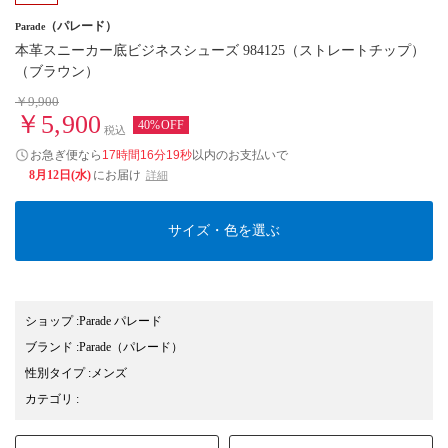
（パレード）
Parade
本革スニーカー底ビジネスシューズ 984125（ストレートチップ）
（ブラウン）
￥9,900
￥5,900
40%OFF
税込
お急ぎ便なら
17時間16分18秒
以内
のお支払いで
8月12日(水)
にお届け
詳細
サイズ・色を選ぶ
ショップ
:
Parade パレード
ブランド
:
Parade
（パレード）
性別タイプ
:
メンズ
カテゴリ
: