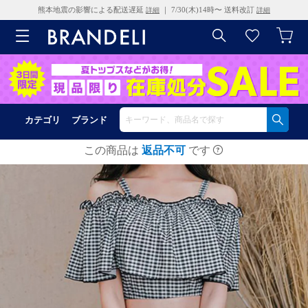
熊本地震の影響による配送遅延
｜ 7/30(木)14時〜 送料改訂
詳細
詳細
カテゴリ
ブランド
この商品は
返品不可
です