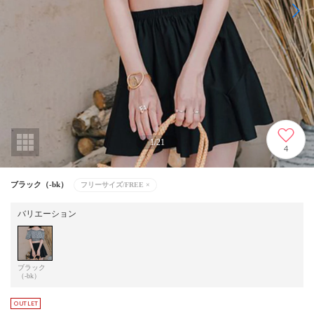
1
/
21
4
ブラック（-bk）
フリーサイズ/FREE
×
バリエーション
ブラック
（-bk）