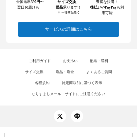
全国送料
390円
〜
サイズ交換
、
豊富な決済！
翌日お届けも！
返品
承ります！
後払い
や
PayPay
も利
※ 一部商品除く
用可能
サービスの詳細はこちら
ご利用ガイド
お支払い
配送・送料
サイズ交換
返品・返金
よくあるご質問
各種規約
特定商取引に基づく表示
なりすましメール・サイトにご注意ください