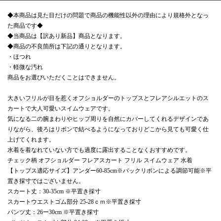
◆本商品は見た目だけの問題で商品の機能性以外の理由により規格外となっ
た商品です◆
◆当商品は【訳あり新品】商品となります。
◆商品の不良箇所は下記の通りとなります。
・ほつれ
・軽微な汚れ
商品をお選びいただくことはできません。
大きいフリルが目を惹くオフショルダーのトップスとフレアシルエットのス
カートで大人可愛いスイムウェアです。
気になる二の腕まわりやヒップ周りを自然にカバーしてくれるデザインであ
りながら、後ろはリボンで結べるようになっておりどこから見ても可愛く仕
上げてくれます。
水着を着なれていない方でも過度に露出することなくおすすめです。
チェック柄 オフショルダー フレアスカート フリル スイムウェア 水着
【トップス適応サイズ】アンダー60-85cm※バックリボンによる調節可能※平
置き採寸ではございません。
スカート丈：30-35cm ※平置き採寸
スカートウエストゴム部分 25-28ｃｍ※平置き採寸
パンツ丈：26ー30cm ※平置き採寸