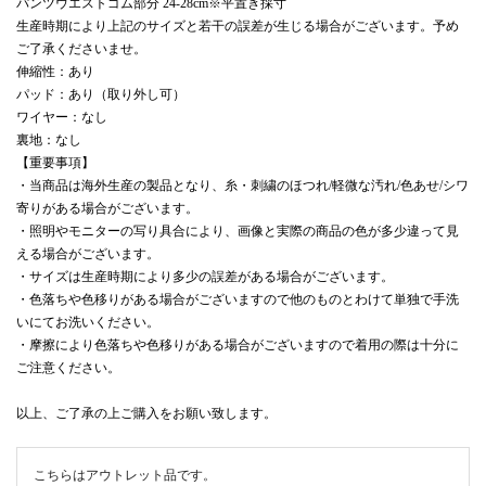
パンツウエストゴム部分 24-28cm※平置き採寸
生産時期により上記のサイズと若干の誤差が生じる場合がございます。予め
ご了承くださいませ。
伸縮性：あり
パッド：あり（取り外し可）
ワイヤー：なし
裏地：なし
【重要事項】
・当商品は海外生産の製品となり、糸・刺繍のほつれ/軽微な汚れ/色あせ/シワ
寄りがある場合がございます。
・照明やモニターの写り具合により、画像と実際の商品の色が多少違って見
える場合がございます。
・サイズは生産時期により多少の誤差がある場合がございます。
・色落ちや色移りがある場合がございますので他のものとわけて単独で手洗
いにてお洗いください。
・摩擦により色落ちや色移りがある場合がございますので着用の際は十分に
ご注意ください。
以上、ご了承の上ご購入をお願い致します。
こちらはアウトレット品です。