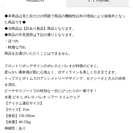
◆本商品は見た目だけの問題で商品の機能性以外の理由により規格外となっ
た商品です◆
◆当商品は【訳あり新品】商品となります。
◆商品の不良箇所は下記の通りとなります。
・ほつれ
・軽微な汚れ
商品をお選びいただくことはできません。
フロントリボンデザインのボレロとパレオが特徴のビキニ。
柔らかい素材感が肌に心地よく、ボディラインを美しく引き立てます。
トップスとボトムスのアシンメトリーデザインで、セクシーさと大人の余裕
を演出。
ビーチやリゾートでの特別な一日にぴったりの一着です！
水着 ビキニ ボレロ パレオ シアー スイムウェア
【アイテム適応サイズ】
【サイズ】:Free
【身長】150-160cm
【体重】40-55kg
伸縮性：あり