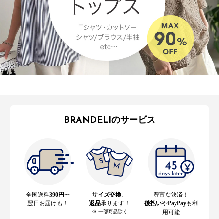
BRANDELIのサービス
全国送料
390円
〜
サイズ交換
、
豊富な決済！
翌日お届けも！
返品
承ります！
後払い
や
PayPay
も利
※ 一部商品除く
用可能