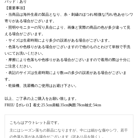
パッド：あり
【重要事項】
・当商品は海外生産の製品となり、糸・刺繍のほつれ/軽微な汚れ/色あせ/シワ
寄りがある場合がございます。
・照明やモニターの写り具合により、画像と実際の商品の色が多少違って見
える場合がございます。
・サイズは生産時期により多少の誤差がある場合がございます。
・色落ちや色移りがある場合がございますので他のものとわけて単独で手洗
いにてお洗いください。
・摩擦により色落ちや色移りがある場合がございますので着用の際は十分に
ご注意ください。
・表記のサイズは生産時期により数㎝の多少の誤差がある場合がございま
す。
・乾燥機、洗濯機のご使用はお避け下さい。
以上、ご了承の上ご購入をお願い致します。
FREE/【ボレロ】着丈:25.5cm肩幅:35cm胸囲:78cm袖丈:54cm
こちらはアウトレット品です。
主にはシーズン落ちの新品になりますが、中には細かな傷やシワ、若干
の色落ち等がある場合がございます（訳あり品を除く）。