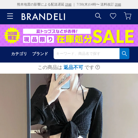
熊本地震の影響による配送遅延
｜ 7/30(木)14時〜 送料改訂
詳細
詳細
カテゴリ
ブランド
この商品は
返品不可
です