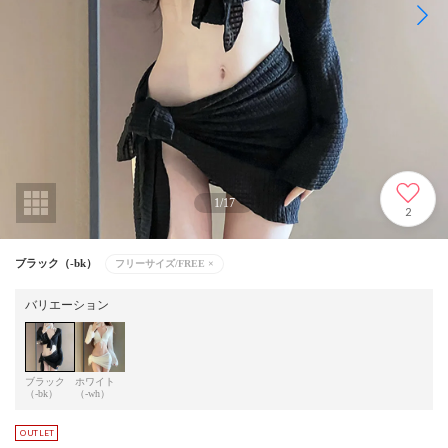
1
/
17
2
ブラック（-bk）
フリーサイズ/FREE
×
バリエーション
ブラック
ホワイト
（-bk）
（-wh）