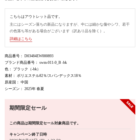
こちらはアウトレット品です。
主にはシーズン落ちの新品になりますが、中には細かな傷やシワ、若干
の色落ち等がある場合がございます（訳あり品を除く）。
詳細はこちら
商品番号
： D03484EW000893
ブランド商品番号
： swm-011-0_B -bk
色
： ブラック（-bk）
素材
： ポリエステル82％/スパンデックス18％
原産国
： 中国
シーズン
： 2025年 春夏
期間限定セール
この商品は期間限定セール対象商品です。
キャンペーン終了日時