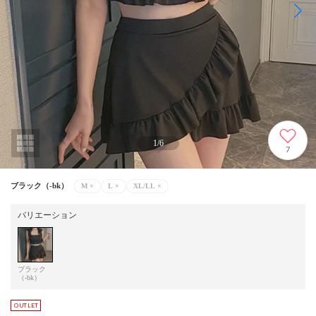
1
/
6
7
ブラック（-bk）
M
×
L
×
XL/LL
×
バリエーション
ブラック
（-bk）