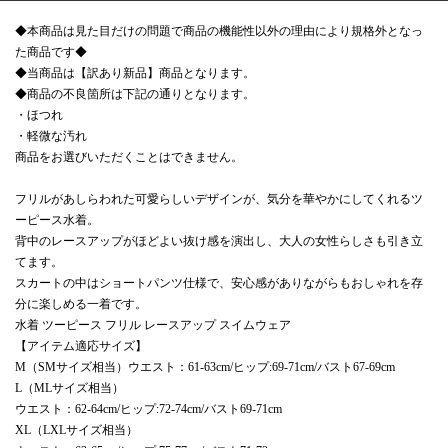
◆本商品は見た目だけの問題で商品の機能性以外の理由により規格外となっ
た商品です◆
◆当商品は【訳あり新品】商品となります。
◆商品の不良箇所は下記の通りとなります。
・ほつれ
・軽微な汚れ
商品をお選びいただくことはできません。
フリルがあしらわれた可愛らしいデザインが、気分を華やかにしてくれるツ
ーピース水着。
背中のレースアップがほどよい抜け感を演出し、大人の女性らしさも引き立
てます。
スカートの中はショートパンツ仕様で、安心感がありながらもおしゃれを存
分に楽しめる一着です。
水着 ツーピース フリル レースアップ スイムウェア
【アイテム適応サイズ】
M（SMサイズ相当）ウエスト：61-63cm/ヒップ:69-71cm/バスト67-69cm
L（MLサイズ相当）
ウエスト：62-64cm/ヒップ:72-74cm/バスト69-71cm
XL（LXLサイズ相当）