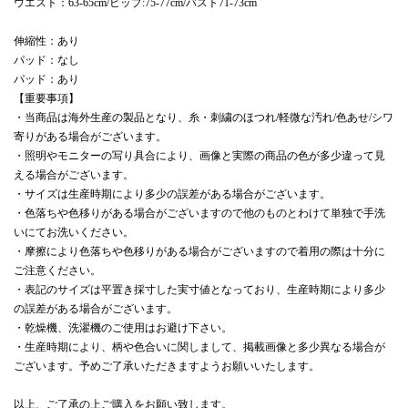
ウエスト：63-65cm/ヒップ:75-77cm/バスト71-73cm
伸縮性：あり
パッド：なし
パッド：あり
【重要事項】
・当商品は海外生産の製品となり、糸・刺繍のほつれ/軽微な汚れ/色あせ/シワ
寄りがある場合がございます。
・照明やモニターの写り具合により、画像と実際の商品の色が多少違って見
える場合がございます。
・サイズは生産時期により多少の誤差がある場合がございます。
・色落ちや色移りがある場合がございますので他のものとわけて単独で手洗
いにてお洗いください。
・摩擦により色落ちや色移りがある場合がございますので着用の際は十分に
ご注意ください。
・表記のサイズは平置き採寸した実寸値となっており、生産時期により多少
の誤差がある場合がございます。
・乾燥機、洗濯機のご使用はお避け下さい。
・生産時期により、柄や色合いに関しまして、掲載画像と多少異なる場合が
ございます。予めご了承いただきますようお願いいたします。
以上、ご了承の上ご購入をお願い致します。