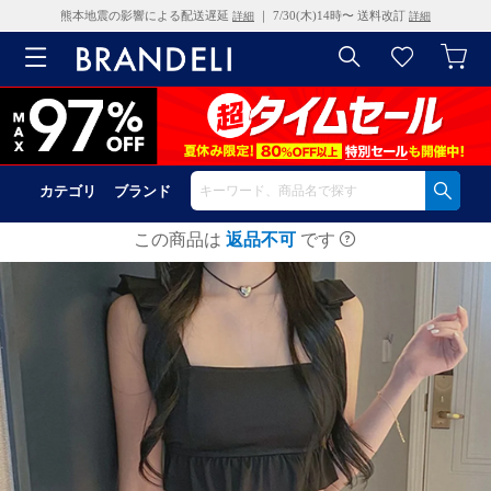
熊本地震の影響による配送遅延
｜ 7/30(木)14時〜 送料改訂
詳細
詳細
カテゴリ
ブランド
この商品は
返品不可
です