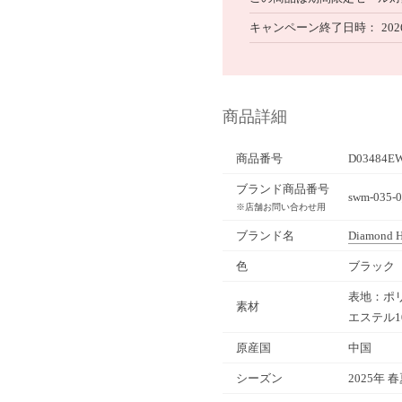
キャンペーン終了日時
202
商品詳細
商品番号
D03484E
ブランド商品番号
swm-035-0
※店舗お問い合わせ用
ブランド名
Diamond H
色
ブラック（
表地：ポリ
素材
エステル1
原産国
中国
シーズン
2025年 