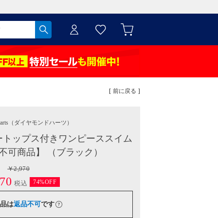
[ 前に戻る ]
arts
（ダイヤモンドハーツ）
ートップス付きワンピーススイム
品不可商品】 （ブラック）
￥2,970
70
74%OFF
税込
品は
返品不可
です