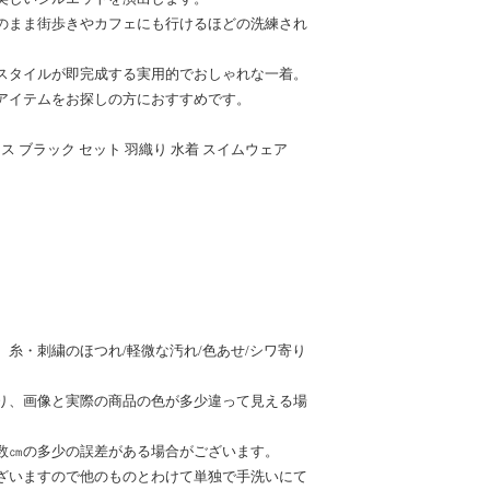
のまま街歩きやカフェにも行けるほどの洗練され
スタイルが即完成する実用的でおしゃれな一着。
アイテムをお探しの方におすすめです。
ス ブラック セット 羽織り 水着 スイムウェア
糸・刺繍のほつれ/軽微な汚れ/色あせ/シワ寄り
り、画像と実際の商品の色が多少違って見える場
数㎝の多少の誤差がある場合がございます。
ざいますので他のものとわけて単独で手洗いにて