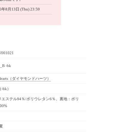
6年8月13日 (Thu) 23:59
W001021
_B -bk
earts
（ダイヤモンドハーツ）
-bk）
エステル94％/ポリウレタン6％、裏地：ポリ
00%
春夏