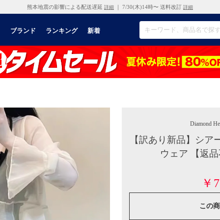
熊本地震の影響による配送遅延
｜ 7/30(木)14時〜 送料改訂
詳細
詳細
リ
ブランド
ランキング
新着
Diamond He
【訳あり新品】シア
ウェア 【返
￥7
この商