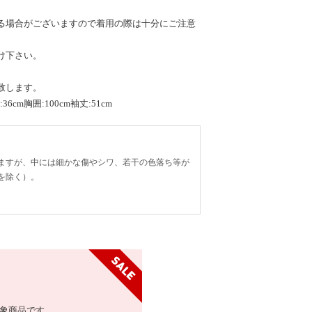
る場合がございますので着用の際は十分にご注意
け下さい。
致します。
6cm胸囲:100cm袖丈:51cm
ますが、中には細かな傷やシワ、若干の色落ち等が
を除く）。
象商品です。