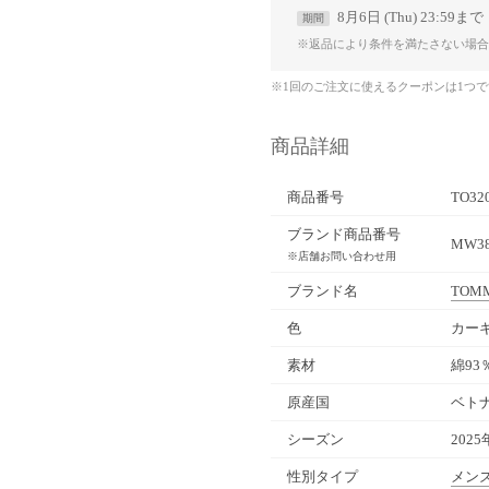
8月6日 (Thu) 23:59まで
期間
※返品により条件を満たさない場合
※1回のご注文に使えるクーポンは1つ
商品詳細
商品番号
TO32
ブランド商品番号
MW38
※店舗お問い合わせ用
ブランド名
TOMM
色
カーキ
素材
綿93
原産国
ベト
シーズン
2025
性別タイプ
メン