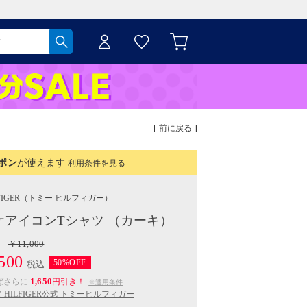
[ 前に戻る ]
ポン
が使えます
利用条件を見る
IGER
（トミー ヒルフィガー）
アイコンTシャツ （カーキ）
￥11,000
500
50%OFF
税込
1,650
ばさらに
円引き！
※適用条件
Y HILFIGER公式 トミーヒルフィガー