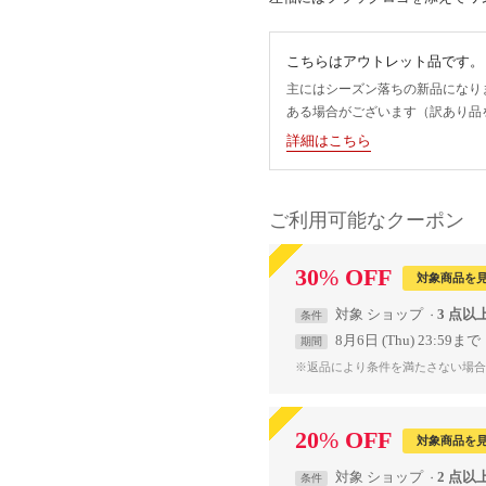
こちらはアウトレット品です。
主にはシーズン落ちの新品になり
ある場合がございます（訳あり品
詳細はこちら
ご利用可能なクーポン
30
%
OFF
対象商品を
対象
ショップ
3 点以
条件
8月6日 (Thu) 23:59まで
期間
※返品により条件を満たさない場合
20
%
OFF
対象商品を
対象
ショップ
2 点以
条件