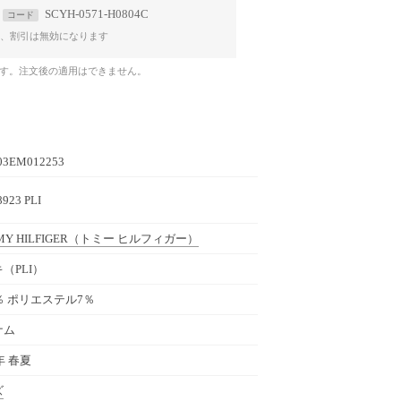
SCYH-0571-H0804C
コード
、割引は無効になります
です。注文後の適用はできません。
03EM012253
923 PLI
Y HILFIGER
（トミー ヒルフィガー）
（PLI）
％ ポリエステル7％
ナム
年 春夏
ズ