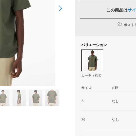
この商品は
サイ
ポスト投
バリエーション
カーキ（PLI）
サイズ
在庫
S
なし
M
なし