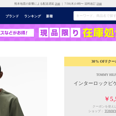
熊本地震の影響による配送遅延
｜ 7/30(木)14時〜 送料改訂
詳細
詳細
リ
ブランド
ランキング
新着
30% OFF
クー
TOMMY HILF
インターロックピケ
￥5,
クーポンを使え
ショップ：
TOMM