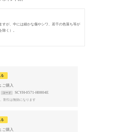
ますが、中には細かな傷やシワ、若干の色落ち等が
を除く）。
見る
上
SCYH-0571-H0804E
コード
、割引は無効になります
見る
上