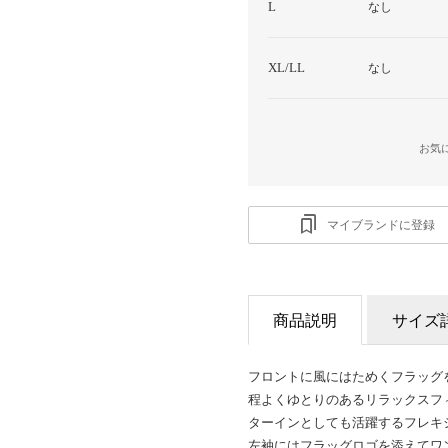
L
なし
XL/LL
なし
お気
マイブランドに登録
商品説明
サイズ
フロントに風にはためくフラッグ
程よくゆとりのあるリラックスフ
ターインとしても活躍するフレキ
左袖にはフラッグロゴを添えてワ