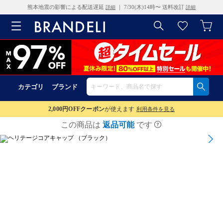
熊本地震の影響による配送遅延
｜ 7/30(木)14時〜 送料改訂
詳細
詳細
カテゴリ
ブランド
2,000円OFF
クーポン
が使えます
利用条件を見る
この商品は
返品可能
です
1
/
8