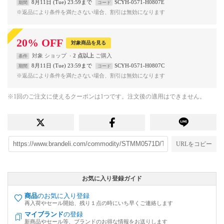
8月11日 (Tue) 23:59まで
SCYH-0571-H0807E
期間
コード
※返品により条件を満たさない場合、割引は無効になります
20
%
OFF
対象商品を見る
対象
ショップ
2 点以上
条件
8月11日 (Tue) 23:59まで
SCYH-0571-H0807C
期間
コード
※返品により条件を満たさない場合、割引は無効になります
※1回のご注文に使えるクーポンは1つです。注文後の適用はできません。
URLをコピー
お気に入り登録ガイド
商品
のお気に入り登録
再入荷やセール開始、残り１点の時にいち早くご連絡します
マイブランド
の登録
新商品やセール等、ブランドのお得な情報をお送りします