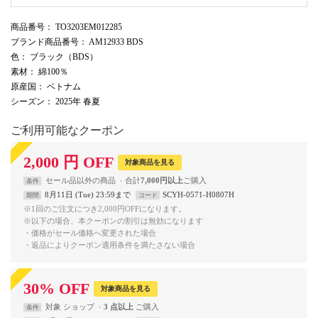
商品番号
： TO3203EM012285
ブランド商品番号
： AM12933 BDS
色
： ブラック（BDS）
素材
： 綿100％
原産国
： ベトナム
シーズン
： 2025年 春夏
ご利用可能なクーポン
2,000
円
OFF
対象商品を見る
セール品以外の商品
合計
7,000円以上
条件
8月11日 (Tue) 23:59まで
SCYH-0571-H0807H
期間
コード
※1回のご注文につき2,000円OFFになります。
※以下の場合、本クーポンの割引は無効になります
・価格がセール価格へ変更された場合
・返品によりクーポン適用条件を満たさない場合
30
%
OFF
対象商品を見る
対象
ショップ
3 点以上
条件