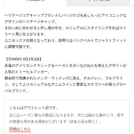
ヘリテージコアキャップフロントにバッジロゴをあしらったアイコニックな
デザインのヘリテージキャップ。
きれいめに合わせると外し感が出せ、カジュアルにスタイリングすればスト
リート系に仕上がります。
ユニセックス仕様となっており、頭周りはバックベルトでジャストフィット
に調整可能です。
【TOMMY HILFIGER】
永遠のアメリカンクラシックをベースにモダンなひねりを加えたデザインが
人気のトミーヒルフィガー。
都会的で洗練されたメンズ・ウィメンズに加え、チルドレン、ゴルフライ
ン、そしてよりカジュアルなデニムラインと豊富なカテゴリーが揃うグロー
バルブランド。
こちらはアウトレット品です。
主にはシーズン落ちの新品になりますが、中には細かな傷やシワ、若干
の色落ち等がある場合がございます（訳あり品を除く）。
詳細はこちら