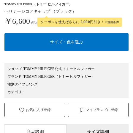
（トミー ヒルフィガー）
TOMMY HILFIGER
ヘリテージコアキャップ （ブラック）
￥6,600
クーポンを使えばさらに
2,000
円引き！
※適用条件
税込
サイズ・色を選ぶ
ショップ
:
TOMMY HILFIGER公式 トミーヒルフィガー
ブランド
:
TOMMY HILFIGER
（トミー ヒルフィガー）
性別タイプ
:
メンズ
カテゴリ
:
お気に入り登録
マイブランドに登録
商品説明
サイズ詳細