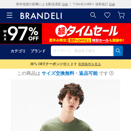
熊本地震の影響による配送遅延
｜ 7/30(木)14時〜 送料改訂
詳細
詳細
カテゴリ
ブランド
30% OFF
クーポン
が使えます
利用条件を見る
この商品は
サイズ交換無料・返品可能
です