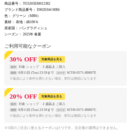
商品番号
： TO3203EM012382
ブランド商品番号
： DM20344 MR6
色
： グリーン（MR6）
素材
： 表地：綿100％
原産国
： バングラディシュ
シーズン
： 2025年 春夏
ご利用可能なクーポン
30
%
OFF
対象商品を見る
対象
ショップ
3 点以上
条件
8月11日 (Tue) 23:59まで
SCYH-0571-H0807E
期間
コード
※返品により条件を満たさない場合、割引は無効になります
20
%
OFF
対象商品を見る
対象
ショップ
2 点以上
条件
8月11日 (Tue) 23:59まで
SCYH-0571-H0807C
期間
コード
※返品により条件を満たさない場合、割引は無効になります
※1回のご注文に使えるクーポンは1つです。注文後の適用はできません。