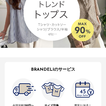
BRANDELIのサービス
全国送料
390円
〜
サイズ交換
、
豊富な決済！