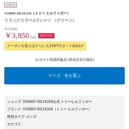
（トミー ヒルフィガー）
TOMMY HILFIGER
リラックスラベルTシャツ （グリーン）
￥7,700
￥3,850
50%OFF
税込
クーポンを使えばさらに
1,155
円引き！
※適用条件
ポスト投函対象品 (単品注文の場合)
サイズ・色を選ぶ
ショップ
:
TOMMY HILFIGER公式 トミーヒルフィガー
ブランド
:
TOMMY HILFIGER
（トミー ヒルフィガー）
性別タイプ
:
メンズ
カテゴリ
: