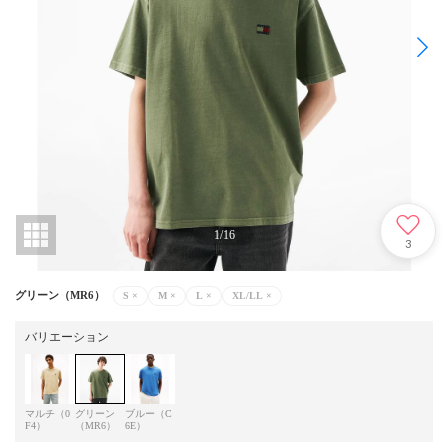
1
/
16
3
グリーン（MR6）
S
×
M
×
L
×
XL/LL
×
バリエーション
マルチ（0
グリーン
ブルー（C
F4）
（MR6）
6E）