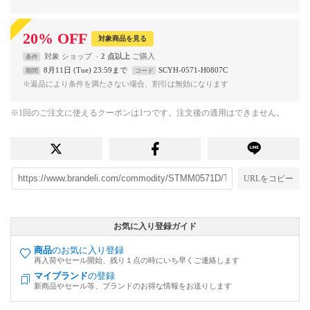
20
%
OFF
対象商品を見る
対象
ショップ
2 点以上
条件
8月11日 (Tue) 23:59まで
SCYH-0571-H0807C
期間
コード
※返品により条件を満たさない場合、割引は無効になります
※1回のご注文に使えるクーポンは1つです。注文後の適用はできません。
URLをコピー
お気に入り登録ガイド
商品
のお気に入り登録
再入荷やセール開始、残り１点の時にいち早くご連絡します
マイブランド
の登録
新商品やセール等、ブランドのお得な情報をお送りします