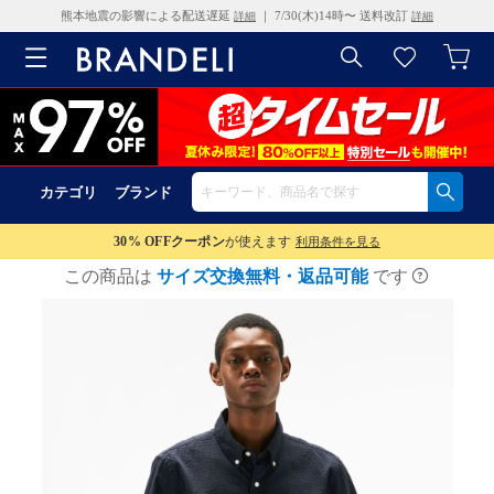
熊本地震の影響による配送遅延
｜ 7/30(木)14時〜 送料改訂
詳細
詳細
カテゴリ
ブランド
30% OFF
クーポン
が使えます
利用条件を見る
この商品は
サイズ交換無料・返品可能
です