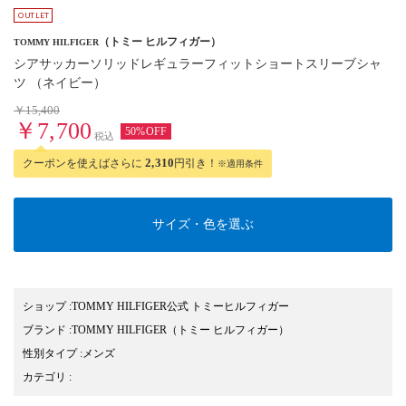
（トミー ヒルフィガー）
TOMMY HILFIGER
シアサッカーソリッドレギュラーフィットショートスリーブシャ
ツ （ネイビー）
￥15,400
￥7,700
50%OFF
税込
クーポンを使えばさらに
2,310
円引き！
※適用条件
サイズ・色を選ぶ
ショップ
:
TOMMY HILFIGER公式 トミーヒルフィガー
ブランド
:
TOMMY HILFIGER
（トミー ヒルフィガー）
性別タイプ
:
メンズ
カテゴリ
: