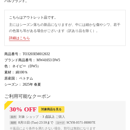
バルブランド。
こちらはアウトレット品です。
主にはシーズン落ちの新品になりますが、中には細かな傷やシワ、若干
の色落ち等がある場合がございます（訳あり品を除く）。
詳細はこちら
商品番号
： TO3203EM012632
ブランド商品番号
： MW41053 DW5
色
： ネイビー（DW5）
素材
： 綿100％
原産国
： ベトナム
シーズン
： 2025年 春夏
ご利用可能なクーポン
30
%
OFF
対象商品を見る
対象
ショップ
3 点以上
条件
8月11日 (Tue) 23:59まで
SCYH-0571-H0807E
期間
コード
※返品により条件を満たさない場合、割引は無効になります