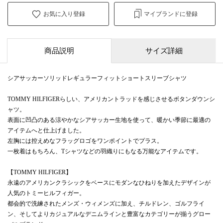
お気に入り登録
マイブランドに登録
商品説明
サイズ詳細
シアサッカーソリッドレギュラーフィットショートスリーブシャツ
TOMMY HILFIGERらしい、アメリカントラッドを感じさせるボタンダウンシ
ャツ。
表面に凹凸のある涼やかなシアサッカー生地を使って、暖かい季節に最適の
アイテムへと仕上げました。
左胸には控えめなフラッグロゴをワンポイントでプラス。
一枚着はもちろん、Tシャツなどの羽織りにもなる万能なアイテムです。
【TOMMY HILFIGER】
永遠のアメリカンクラシックをベースにモダンなひねりを加えたデザインが
人気のトミーヒルフィガー。
都会的で洗練されたメンズ・ウィメンズに加え、チルドレン、ゴルフライ
ン、そしてよりカジュアルなデニムラインと豊富なカテゴリーが揃うグロー