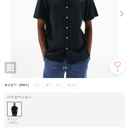
1
/
6
1
ネイビー（DW5）
S
×
M
×
L
×
XL/LL
×
バリエーション
ネイビー
（DW5）